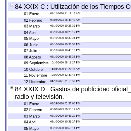
84 XXIX C : Utilización de los Tiempos Of
01 Enero
02/11/2020 11:11:18 AM
02 Febrero
06/08/2023 08:46:49 AM
03 Marzo
09/10/2020 10:26:32 PM
04 Abril
09/10/2020 10:29:17 PM
05 Mayo
09/10/2020 10:37:21 PM
06 Junio
09/10/2020 10:39:59 PM
07 Julio
09/10/2020 10:43:10 PM
08 Agosto
09/10/2020 10:45:33 PM
09 Septiembre
10/10/2020 08:16:27 PM
10 Octubre
11/04/2020 11:26:44 AM
11 Noviembre
12/05/2020 12:40:43 PM
12 Diciembre
01/10/2021 01:13:59 PM
84 XXIX D : Gastos de publicidad oficial
radio y televisión.
01 Enero
02/24/2020 02:37:00 PM
02 Febrero
06/08/2023 08:53:17 AM
03 Marzo
09/10/2020 10:49:20 PM
04 Abril
09/10/2020 10:51:27 PM
05 Mayo
09/10/2020 10:53:11 PM