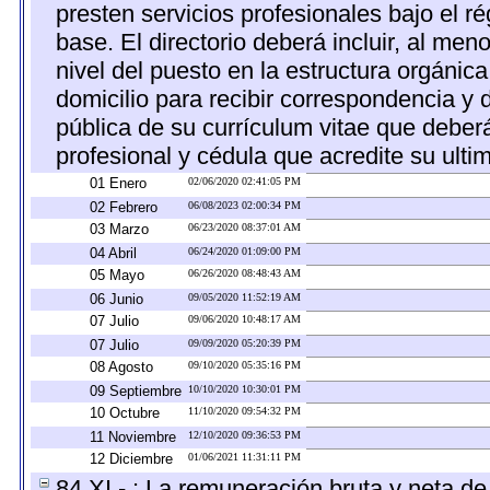
presten servicios profesionales bajo el 
base. El directorio deberá incluir, al m
nivel del puesto en la estructura orgánica
domicilio para recibir correspondencia y d
pública de su currículum vitae que deberá
profesional y cédula que acredite su ulti
01 Enero
02/06/2020 02:41:05 PM
02 Febrero
06/08/2023 02:00:34 PM
03 Marzo
06/23/2020 08:37:01 AM
04 Abril
06/24/2020 01:09:00 PM
05 Mayo
06/26/2020 08:48:43 AM
06 Junio
09/05/2020 11:52:19 AM
07 Julio
09/06/2020 10:48:17 AM
07 Julio
09/09/2020 05:20:39 PM
08 Agosto
09/10/2020 05:35:16 PM
09 Septiembre
10/10/2020 10:30:01 PM
10 Octubre
11/10/2020 09:54:32 PM
11 Noviembre
12/10/2020 09:36:53 PM
12 Diciembre
01/06/2021 11:31:11 PM
84 XI - : La remuneración bruta y neta de