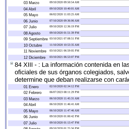
03 Marzo
09/10/2020 09:50:54 AM
04 Abril
09/10/2020 10:40:01 AM
05 Mayo
06/02/2020 11:03:25 AM
06 Junio
07/10/2020 09:36:06 AM
07 Julio
09/10/2020 12:36:19 PM
08 Agosto
09/10/2020 01:51:39 PM
09 Septiembre
03/10/2021 07:08:51 PM
10 Octubre
11/10/2020 10:53:35 AM
11 Noviembre
03/10/2021 06:59:05 PM
12 Diciembre
03/10/2021 06:53:07 PM
84 XIII - : La información contenida en l
oficiales de sus órganos colegiados, salv
determine que deban realizarse con cará
01 Enero
02/10/2020 02:34:12 PM
02 Febrero
06/07/2023 08:11:29 PM
03 Marzo
06/10/2020 11:45:31 AM
04 Abril
06/10/2020 11:46:41 AM
05 Mayo
06/10/2020 11:47:46 AM
06 Junio
09/10/2020 01:00:42 PM
07 Julio
09/10/2020 01:13:47 PM
08 Agosto
09/10/2020 01:25:56 PM