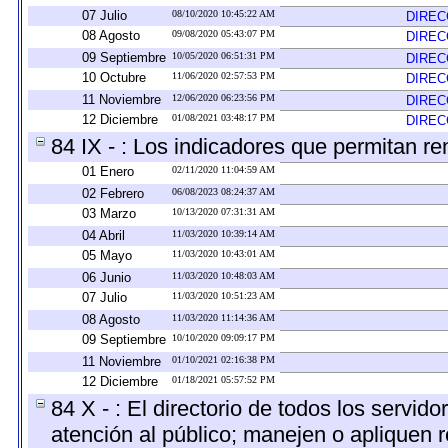
07 Julio
08/10/2020 10:45:22 AM
DIREC
08 Agosto
09/08/2020 05:43:07 PM
DIREC
09 Septiembre
10/05/2020 06:51:31 PM
DIREC
10 Octubre
11/06/2020 02:57:53 PM
DIREC
11 Noviembre
12/06/2020 06:23:56 PM
DIREC
12 Diciembre
01/08/2021 03:48:17 PM
DIREC
84 IX - : Los indicadores que permitan re
01 Enero
02/11/2020 11:04:59 AM
02 Febrero
06/08/2023 08:24:37 AM
03 Marzo
10/13/2020 07:31:31 AM
04 Abril
11/03/2020 10:39:14 AM
05 Mayo
11/03/2020 10:43:01 AM
06 Junio
11/03/2020 10:48:03 AM
07 Julio
11/03/2020 10:51:23 AM
08 Agosto
11/03/2020 11:14:36 AM
09 Septiembre
10/10/2020 09:09:17 PM
11 Noviembre
01/10/2021 02:16:38 PM
12 Diciembre
01/18/2021 05:57:52 PM
84 X - : El directorio de todos los servi
atención al público; manejen o apliquen r