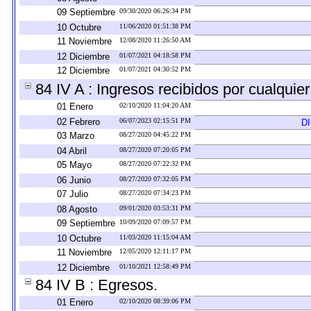
09 Septiembre
09/30/2020 06:26:34 PM
10 Octubre
11/06/2020 01:51:38 PM
11 Noviembre
12/08/2020 11:26:50 AM
12 Diciembre
01/07/2021 04:18:58 PM
12 Diciembre
01/07/2021 04:30:52 PM
84 IV A : Ingresos recibidos por cualquier
01 Enero
02/10/2020 11:04:20 AM
02 Febrero
06/07/2023 02:15:51 PM
D
03 Marzo
08/27/2020 04:45:22 PM
04 Abril
08/27/2020 07:20:05 PM
05 Mayo
08/27/2020 07:22:32 PM
06 Junio
08/27/2020 07:32:05 PM
07 Julio
08/27/2020 07:34:23 PM
08 Agosto
09/01/2020 03:53:31 PM
09 Septiembre
10/09/2020 07:09:57 PM
10 Octubre
11/03/2020 11:15:04 AM
11 Noviembre
12/05/2020 12:11:17 PM
12 Diciembre
01/10/2021 12:58:49 PM
84 IV B : Egresos.
01 Enero
02/10/2020 08:39:06 PM