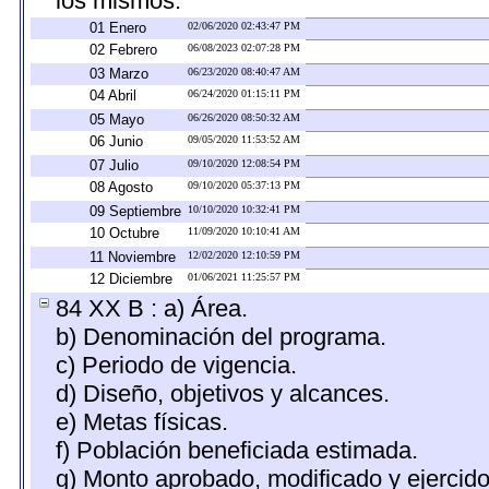
los mismos.
01 Enero
02/06/2020 02:43:47 PM
02 Febrero
06/08/2023 02:07:28 PM
03 Marzo
06/23/2020 08:40:47 AM
04 Abril
06/24/2020 01:15:11 PM
05 Mayo
06/26/2020 08:50:32 AM
06 Junio
09/05/2020 11:53:52 AM
07 Julio
09/10/2020 12:08:54 PM
08 Agosto
09/10/2020 05:37:13 PM
09 Septiembre
10/10/2020 10:32:41 PM
10 Octubre
11/09/2020 10:10:41 AM
11 Noviembre
12/02/2020 12:10:59 PM
12 Diciembre
01/06/2021 11:25:57 PM
84 XX B : a) Área.
b) Denominación del programa.
c) Periodo de vigencia.
d) Diseño, objetivos y alcances.
e) Metas físicas.
f) Población beneficiada estimada.
g) Monto aprobado, modificado y ejercid