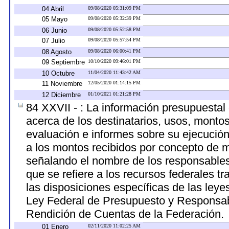
04 Abril
09/08/2020 05:31:09 PM
05 Mayo
09/08/2020 05:32:39 PM
06 Junio
09/08/2020 05:52:58 PM
07 Julio
09/08/2020 05:57:54 PM
08 Agosto
09/08/2020 06:00:41 PM
09 Septiembre
10/10/2020 09:46:01 PM
10 Octubre
11/04/2020 11:43:42 AM
11 Noviembre
12/05/2020 01:14:15 PM
12 Diciembre
01/10/2021 01:21:28 PM
84 XXVII - : La información presupuestal
acerca de los destinatarios, usos, monto
evaluación e informes sobre su ejecución
a los montos recibidos por concepto de m
señalando el nombre de los responsables d
que se refiere a los recursos federales t
las disposiciones específicas de las ley
Ley Federal de Presupuesto y Responsabi
Rendición de Cuentas de la Federación.
01 Enero
02/11/2020 11:02:25 AM