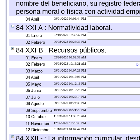
nombre del beneficiario, su registro fed
persona moral o física con actividad empr
04 Abril
09/01/2020 04:09:44 PM
84 XXI A : Normatividad laboral.
01 Enero
02/10/2020 12:35:37 PM
02 Febrero
06/08/2023 02:23:39 PM
84 XXI B : Recursos públicos.
01 Enero
02/26/2020 09:52:33 AM
02 Febrero
06/08/2023 10:16:21 AM
D
03 Marzo
09/01/2020 04:07:26 PM
04 Abril
09/01/2020 04:15:03 PM
05 Mayo
09/01/2020 04:12:18 PM
06 Junio
09/01/2020 04:19:24 PM
07 Julio
09/01/2020 04:22:14 PM
08 Agosto
09/01/2020 04:24:30 PM
09 Septiembre
10/10/2020 07:21:26 PM
10 Octubre
11/03/2020 11:39:26 AM
11 Noviembre
12/05/2020 12:25:48 PM
12 Diciembre
01/10/2021 01:07:42 PM
84 XXII - : La información curricular, des