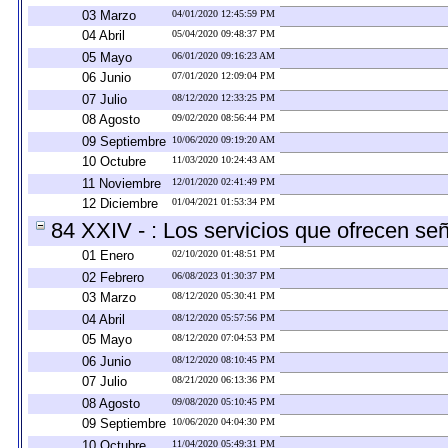
03 Marzo
04/01/2020 12:45:59 PM
04 Abril
05/04/2020 09:48:37 PM
05 Mayo
06/01/2020 09:16:23 AM
06 Junio
07/01/2020 12:09:04 PM
07 Julio
08/12/2020 12:33:25 PM
08 Agosto
09/02/2020 08:56:44 PM
09 Septiembre
10/06/2020 09:19:20 AM
10 Octubre
11/03/2020 10:24:43 AM
11 Noviembre
12/01/2020 02:41:49 PM
12 Diciembre
01/04/2021 01:53:34 PM
84 XXIV - : Los servicios que ofrecen señ
01 Enero
02/10/2020 01:48:51 PM
02 Febrero
06/08/2023 01:30:37 PM
03 Marzo
08/12/2020 05:30:41 PM
04 Abril
08/12/2020 05:57:56 PM
05 Mayo
08/12/2020 07:04:53 PM
06 Junio
08/12/2020 08:10:45 PM
07 Julio
08/21/2020 06:13:36 PM
08 Agosto
09/08/2020 05:10:45 PM
09 Septiembre
10/06/2020 04:04:30 PM
10 Octubre
11/04/2020 05:49:31 PM