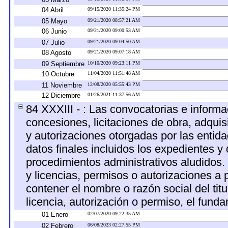
04 Abril
09/15/2020 11:35:24 PM
05 Mayo
09/21/2020 08:57:21 AM
06 Junio
09/21/2020 09:00:53 AM
07 Julio
09/21/2020 09:04:50 AM
08 Agosto
09/21/2020 09:07:18 AM
09 Septiembre
10/10/2020 09:23:11 PM
10 Octubre
11/04/2020 11:51:48 AM
11 Noviembre
12/08/2020 05:55:43 PM
12 Diciembre
01/26/2021 11:37:56 AM
84 XXXIII - : Las convocatorias e informa
concesiones, licitaciones de obra, adquis
y autorizaciones otorgadas por las entid
datos finales incluidos los expedientes 
procedimientos administrativos aludidos
y licencias, permisos o autorizaciones a 
contener el nombre o razón social del titu
licencia, autorización o permiso, el funda
01 Enero
02/07/2020 09:22:35 AM
02 Febrero
06/08/2023 02:27:55 PM