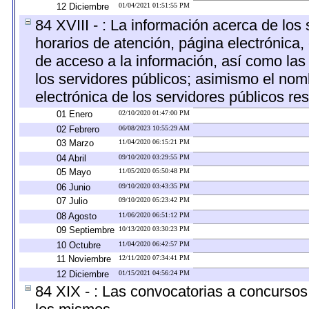
12 Diciembre
01/04/2021 01:51:55 PM
84 XVIII - : La información acerca de los 
horarios de atención, página electrónica,
de acceso a la información, así como las 
los servidores públicos; asimismo el nombr
electrónica de los servidores públicos r
01 Enero
02/10/2020 01:47:00 PM
02 Febrero
06/08/2023 10:55:29 AM
03 Marzo
11/04/2020 06:15:21 PM
04 Abril
09/10/2020 03:29:55 PM
05 Mayo
11/05/2020 05:50:48 PM
06 Junio
09/10/2020 03:43:35 PM
07 Julio
09/10/2020 05:23:42 PM
08 Agosto
11/06/2020 06:51:12 PM
09 Septiembre
10/13/2020 03:30:23 PM
10 Octubre
11/04/2020 06:42:57 PM
11 Noviembre
12/11/2020 07:34:41 PM
12 Diciembre
01/15/2021 04:56:24 PM
84 XIX - : Las convocatorias a concursos