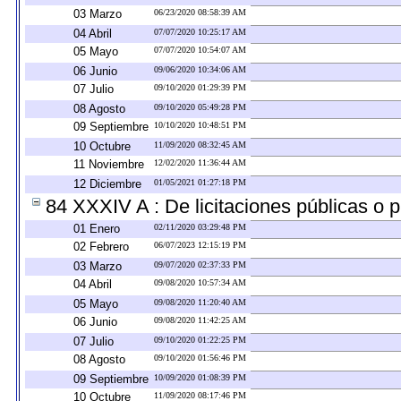
03 Marzo
06/23/2020 08:58:39 AM
04 Abril
07/07/2020 10:25:17 AM
05 Mayo
07/07/2020 10:54:07 AM
06 Junio
09/06/2020 10:34:06 AM
07 Julio
09/10/2020 01:29:39 PM
08 Agosto
09/10/2020 05:49:28 PM
09 Septiembre
10/10/2020 10:48:51 PM
10 Octubre
11/09/2020 08:32:45 AM
11 Noviembre
12/02/2020 11:36:44 AM
12 Diciembre
01/05/2021 01:27:18 PM
84 XXXIV A : De licitaciones públicas o p
01 Enero
02/11/2020 03:29:48 PM
02 Febrero
06/07/2023 12:15:19 PM
03 Marzo
09/07/2020 02:37:33 PM
04 Abril
09/08/2020 10:57:34 AM
05 Mayo
09/08/2020 11:20:40 AM
06 Junio
09/08/2020 11:42:25 AM
07 Julio
09/10/2020 01:22:25 PM
08 Agosto
09/10/2020 01:56:46 PM
09 Septiembre
10/09/2020 01:08:39 PM
10 Octubre
11/09/2020 08:17:46 PM