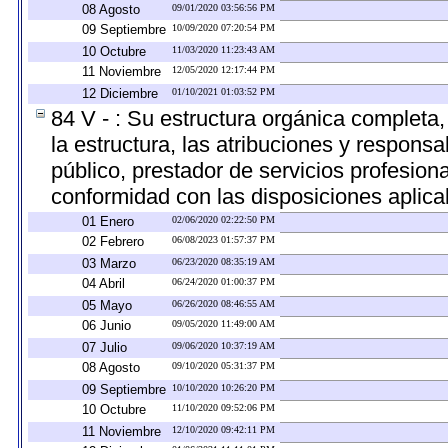
08 Agosto
09/01/2020 03:56:56 PM
09 Septiembre
10/09/2020 07:20:54 PM
10 Octubre
11/03/2020 11:23:43 AM
11 Noviembre
12/05/2020 12:17:44 PM
12 Diciembre
01/10/2021 01:03:52 PM
84 V - : Su estructura orgánica completa
la estructura, las atribuciones y respons
público, prestador de servicios profesion
conformidad con las disposiciones aplica
01 Enero
02/06/2020 02:22:50 PM
02 Febrero
06/08/2023 01:57:37 PM
03 Marzo
06/23/2020 08:35:19 AM
04 Abril
06/24/2020 01:00:37 PM
05 Mayo
06/26/2020 08:46:55 AM
06 Junio
09/05/2020 11:49:00 AM
07 Julio
09/06/2020 10:37:19 AM
08 Agosto
09/10/2020 05:31:37 PM
09 Septiembre
10/10/2020 10:26:20 PM
10 Octubre
11/10/2020 09:52:06 PM
11 Noviembre
12/10/2020 09:42:11 PM