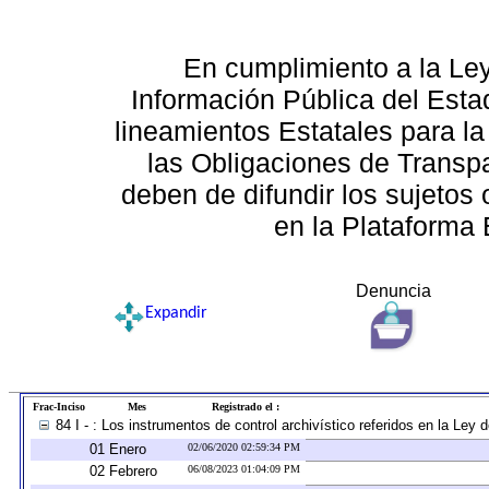
En cumplimiento a la Le
Información Pública del Esta
lineamientos Estatales para la
las Obligaciones de Transp
deben de difundir los sujetos 
en la Plataforma 
Denuncia
Expandir
Frac-Inciso
Mes
Registrado el :
84 I - : Los instrumentos de control archivístico referidos en la Ley
01 Enero
02/06/2020 02:59:34 PM
02 Febrero
06/08/2023 01:04:09 PM