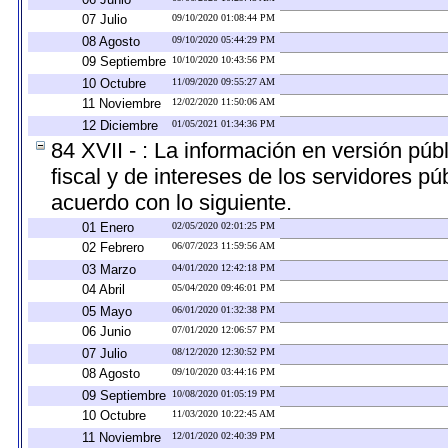
07 Julio
09/10/2020 01:08:44 PM
08 Agosto
09/10/2020 05:44:29 PM
09 Septiembre
10/10/2020 10:43:56 PM
10 Octubre
11/09/2020 09:55:27 AM
11 Noviembre
12/02/2020 11:50:06 AM
12 Diciembre
01/05/2021 01:34:36 PM
84 XVII - : La información en versión públ
fiscal y de intereses de los servidores pú
acuerdo con lo siguiente.
01 Enero
02/05/2020 02:01:25 PM
02 Febrero
06/07/2023 11:59:56 AM
03 Marzo
04/01/2020 12:42:18 PM
04 Abril
05/04/2020 09:46:01 PM
05 Mayo
06/01/2020 01:32:38 PM
06 Junio
07/01/2020 12:06:57 PM
07 Julio
08/12/2020 12:30:52 PM
08 Agosto
09/10/2020 03:44:16 PM
09 Septiembre
10/08/2020 01:05:19 PM
10 Octubre
11/03/2020 10:22:45 AM
11 Noviembre
12/01/2020 02:40:39 PM