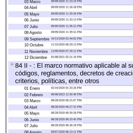
03 Marzo
09/09/2020 11:23:24 PM
04 Abril
09/09/2020 11:26:28 PM
05 Mayo
09/09/2020 11:29:56 PM
06 Junio
09/09/2020 11:33:13 PM
07 Julio
09/09/2020 11:36:22 PM
08 Agosto
09/09/2020 11:39:55 PM
09 Septiembre
10/13/2020 02:44:02 PM
10 Octubre
11/10/2020 06:29:13 PM
11 Noviembre
12/09/2020 07:29:12 PM
12 Diciembre
01/08/2021 05:51:16 PM
84 II - : El marco normativo aplicable al 
códigos, reglamentos, decretos de creaci
criterios, políticas, entre otros
01 Enero
02/10/2020 01:33:26 PM
02 Febrero
06/08/2023 12:50:49 PM
03 Marzo
08/28/2020 06:25:07 PM
04 Abril
08/28/2020 06:27:55 PM
05 Mayo
08/28/2020 06:30:58 PM
06 Junio
08/28/2020 06:33:45 PM
07 Julio
08/28/2020 06:36:18 PM
08 Agosto
09/07/2020 06:13:11 PM