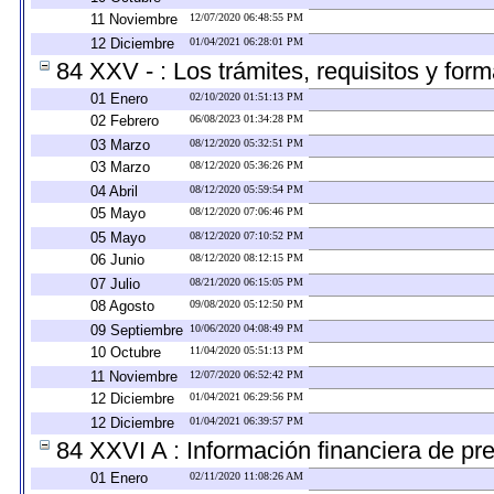
11 Noviembre
12/07/2020 06:48:55 PM
12 Diciembre
01/04/2021 06:28:01 PM
84 XXV - : Los trámites, requisitos y for
01 Enero
02/10/2020 01:51:13 PM
02 Febrero
06/08/2023 01:34:28 PM
03 Marzo
08/12/2020 05:32:51 PM
03 Marzo
08/12/2020 05:36:26 PM
04 Abril
08/12/2020 05:59:54 PM
05 Mayo
08/12/2020 07:06:46 PM
05 Mayo
08/12/2020 07:10:52 PM
06 Junio
08/12/2020 08:12:15 PM
07 Julio
08/21/2020 06:15:05 PM
08 Agosto
09/08/2020 05:12:50 PM
09 Septiembre
10/06/2020 04:08:49 PM
10 Octubre
11/04/2020 05:51:13 PM
11 Noviembre
12/07/2020 06:52:42 PM
12 Diciembre
01/04/2021 06:29:56 PM
12 Diciembre
01/04/2021 06:39:57 PM
84 XXVI A : Información financiera de pr
01 Enero
02/11/2020 11:08:26 AM