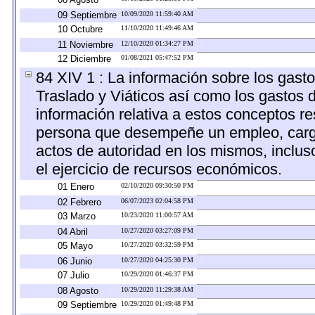
09 Septiembre
10/09/2020 11:59:40 AM
10 Octubre
11/10/2020 11:49:46 AM
11 Noviembre
12/10/2020 01:34:27 PM
12 Diciembre
01/08/2021 05:47:52 PM
84 XIV 1 : La información sobre los gast
Traslado y Viáticos así como los gastos 
información relativa a estos conceptos r
persona que desempeñe un empleo, cargo 
actos de autoridad en los mismos, inclu
el ejercicio de recursos económicos.
01 Enero
02/10/2020 09:30:50 PM
02 Febrero
06/07/2023 02:04:58 PM
03 Marzo
10/23/2020 11:00:57 AM
04 Abril
10/27/2020 03:27:09 PM
05 Mayo
10/27/2020 03:32:59 PM
06 Junio
10/27/2020 04:25:30 PM
07 Julio
10/29/2020 01:46:37 PM
08 Agosto
10/29/2020 11:29:38 AM
09 Septiembre
10/29/2020 01:49:48 PM