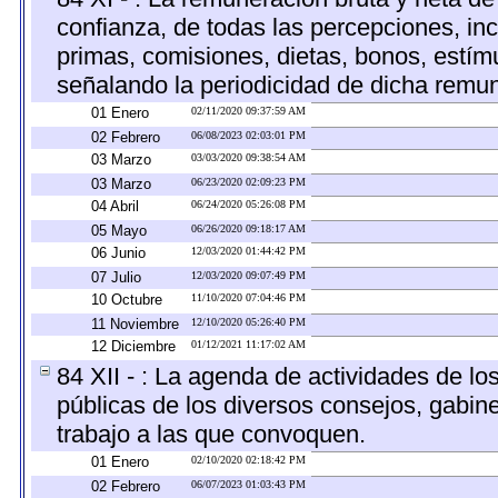
confianza, de todas las percepciones, inc
primas, comisiones, dietas, bonos, estí
señalando la periodicidad de dicha remu
01 Enero
02/11/2020 09:37:59 AM
02 Febrero
06/08/2023 02:03:01 PM
03 Marzo
03/03/2020 09:38:54 AM
03 Marzo
06/23/2020 02:09:23 PM
04 Abril
06/24/2020 05:26:08 PM
05 Mayo
06/26/2020 09:18:17 AM
06 Junio
12/03/2020 01:44:42 PM
07 Julio
12/03/2020 09:07:49 PM
10 Octubre
11/10/2020 07:04:46 PM
11 Noviembre
12/10/2020 05:26:40 PM
12 Diciembre
01/12/2021 11:17:02 AM
84 XII - : La agenda de actividades de lo
públicas de los diversos consejos, gabine
trabajo a las que convoquen.
01 Enero
02/10/2020 02:18:42 PM
02 Febrero
06/07/2023 01:03:43 PM