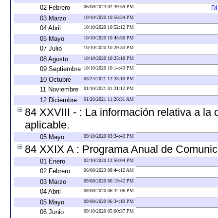
02 Febrero
06/08/2023 02:39:59 PM
D
03 Marzo
10/10/2020 10:56:24 PM
04 Abril
10/10/2020 10:52:12 PM
05 Mayo
10/10/2020 10:45:50 PM
07 Julio
10/10/2020 10:29:33 PM
08 Agosto
10/10/2020 10:25:18 PM
09 Septiembre
10/10/2020 10:14:43 PM
10 Octubre
03/24/2021 12:33:10 PM
11 Noviembre
01/10/2021 01:31:12 PM
12 Diciembre
01/26/2021 11:26:31 AM
84 XXVIII - : La información relativa a l
aplicable.
05 Mayo
09/10/2020 03:34:43 PM
84 XXIX A : Programa Anual de Comunica
01 Enero
02/10/2020 12:50:04 PM
02 Febrero
06/08/2023 08:44:12 AM
03 Marzo
09/08/2020 06:19:42 PM
04 Abril
09/08/2020 06:32:06 PM
05 Mayo
09/08/2020 06:34:19 PM
06 Junio
09/10/2020 05:00:37 PM