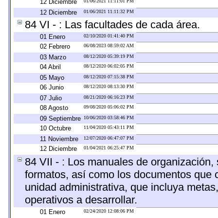
12 Diciembre
01/06/2021 11:11:01 PM
12 Diciembre
01/06/2021 11:11:32 PM
84 VI - : Las facultades de cada área.
01 Enero
02/10/2020 01:41:40 PM
02 Febrero
06/08/2023 08:59:02 AM
03 Marzo
08/12/2020 05:39:19 PM
04 Abril
08/12/2020 06:02:05 PM
05 Mayo
08/12/2020 07:15:38 PM
06 Junio
08/12/2020 08:13:30 PM
07 Julio
08/21/2020 06:16:23 PM
08 Agosto
09/08/2020 05:06:02 PM
09 Septiembre
10/06/2020 03:58:46 PM
10 Octubre
11/04/2020 05:43:11 PM
11 Noviembre
12/07/2020 06:47:07 PM
12 Diciembre
01/04/2021 06:25:47 PM
84 VII - : Los manuales de organización, s
formatos, así como los documentos que c
unidad administrativa, que incluya metas
operativos a desarrollar.
01 Enero
02/24/2020 12:08:06 PM