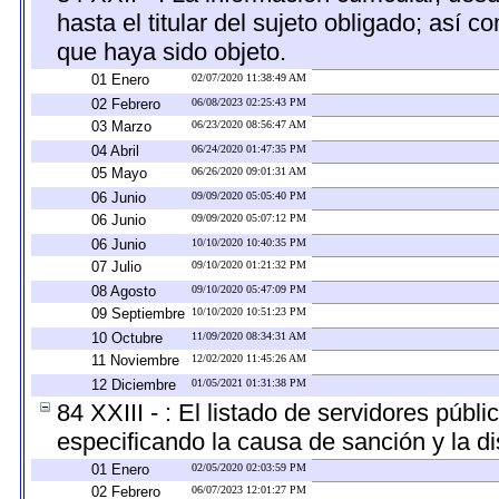
hasta el titular del sujeto obligado; así 
que haya sido objeto.
01 Enero
02/07/2020 11:38:49 AM
02 Febrero
06/08/2023 02:25:43 PM
03 Marzo
06/23/2020 08:56:47 AM
04 Abril
06/24/2020 01:47:35 PM
05 Mayo
06/26/2020 09:01:31 AM
06 Junio
09/09/2020 05:05:40 PM
06 Junio
09/09/2020 05:07:12 PM
06 Junio
10/10/2020 10:40:35 PM
07 Julio
09/10/2020 01:21:32 PM
08 Agosto
09/10/2020 05:47:09 PM
09 Septiembre
10/10/2020 10:51:23 PM
10 Octubre
11/09/2020 08:34:31 AM
11 Noviembre
12/02/2020 11:45:26 AM
12 Diciembre
01/05/2021 01:31:38 PM
84 XXIII - : El listado de servidores públ
especificando la causa de sanción y la di
01 Enero
02/05/2020 02:03:59 PM
02 Febrero
06/07/2023 12:01:27 PM