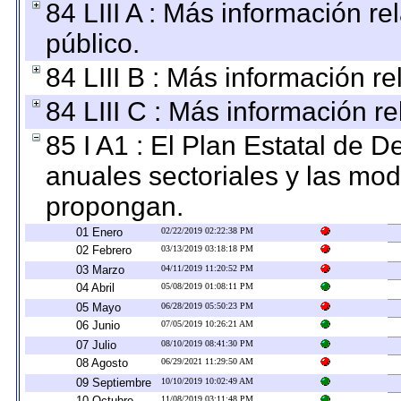
84 LIII A : Más información r
público.
84 LIII B : Más información r
84 LIII C : Más información r
85 I A1 : El Plan Estatal de D
anuales sectoriales y las mo
propongan.
01 Enero
02/22/2019 02:22:38 PM
02 Febrero
03/13/2019 03:18:18 PM
03 Marzo
04/11/2019 11:20:52 PM
04 Abril
05/08/2019 01:08:11 PM
05 Mayo
06/28/2019 05:50:23 PM
06 Junio
07/05/2019 10:26:21 AM
07 Julio
08/10/2019 08:41:30 PM
08 Agosto
06/29/2021 11:29:50 AM
09 Septiembre
10/10/2019 10:02:49 AM
10 Octubre
11/08/2019 03:11:48 PM