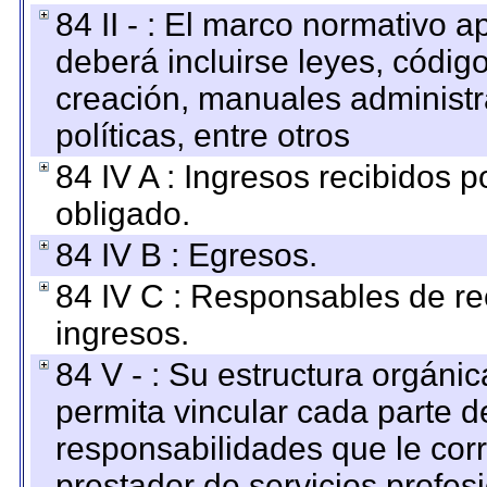
84 II - : El marco normativo a
deberá incluirse leyes, códig
creación, manuales administrat
políticas, entre otros
84 IV A : Ingresos recibidos p
obligado.
84 IV B : Egresos.
84 IV C : Responsables de reci
ingresos.
84 V - : Su estructura orgáni
permita vincular cada parte de
responsabilidades que le cor
prestador de servicios profes