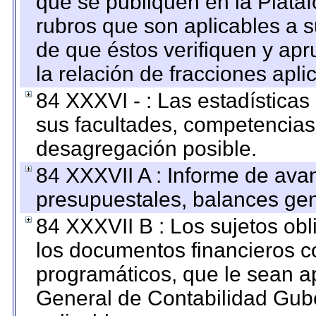
que se publiquen en la Plata
rubros que son aplicables a s
de que éstos verifiquen y ap
la relación de fracciones apli
84 XXXVI - : Las estadística
sus facultades, competencias
desagregación posible.
84 XXXVII A : Informe de ava
presupuestales, balances gen
84 XXXVII B : Los sujetos obl
los documentos financieros c
programáticos, que le sean a
General de Contabilidad Gub