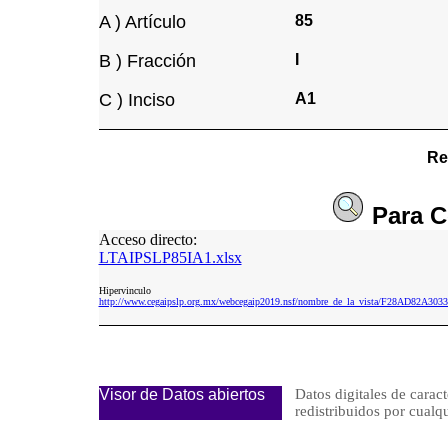
A ) Artículo
85
B ) Fracción
I
C ) Inciso
A1
Re
Para
C
Acceso directo:
LTAIPSLP85IA1.xlsx
Hipervinculo
http://www.cegaipslp.org.mx/webcegaip2019.nsf/nombre_de_la_vista/F28AD82A3
Visor de Datos abiertos
Datos digitales de caract
redistribuidos por cu