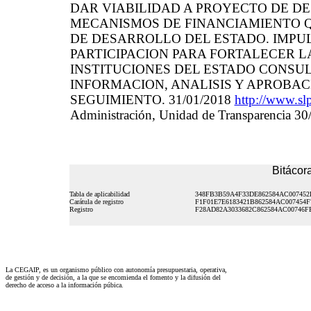
DAR VIABILIDAD A PROYECTO DE D
MECANISMOS DE FINANCIAMIENTO Q
DE DESARROLLO DEL ESTADO. IMPU
PARTICIPACION PARA FORTALECER L
INSTITUCIONES DEL ESTADO CONSU
INFORMACION, ANALISIS Y APROBAC
SEGUIMIENTO. 31/01/2018
http://www.sl
Administración, Unidad de Transparencia 3
Bitácora
Tabla de aplicabilidad
348FB3B59A4F33DE862584AC007452
Carátula de registro
F1F01E7E6183421B862584AC007454F
Registro
F28AD82A3033682C862584AC00746F
La CEGAIP, es un organismo público con autonomía presupuestaria, operativa,
de gestión y de decisión, a la que se encomienda el fomento y la difusión del
derecho de acceso a la información púbica.