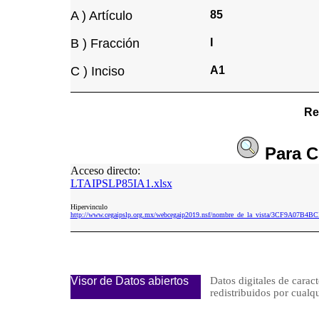
A ) Artículo
85
B ) Fracción
I
C ) Inciso
A1
Re
Para
C
Acceso directo:
LTAIPSLP85IA1.xlsx
Hipervinculo
http://www.cegaipslp.org.mx/webcegaip2019.nsf/nombre_de_la_vista/3CF9A07B4
Visor de Datos abiertos
Datos digitales de caract
redistribuidos por cu