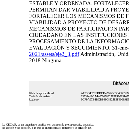
ESTABLE Y ORDENADA. FORTALECER
PERMITAN DAR VIABILIDAD A PROY
FORTALECER LOS MECANISMOS DE F
VIABILIDAD A PROYECTO DE DESARR
MECANISMOS DE PARTICIPACION PAR
CIUDADANO EN LAS INSTITUCIONES
PROCESAMIENTO DE LA INFORMACION
EVALUACIÓN Y SEGUIMIENTO. 31-ene
2021/assets/eje2_3.pdf
Administración, Unida
2018 Ninguna
Bitácora
Tabla de aplicabilidad
AF33D4370EDDCD42862583F4006911
Carátula de registro
35531416CA4AC205862583F40069145
Registro
3CF9A07B4BCB843C862583F400691E
La CEGAIP, es un organismo público con autonomía presupuestaria, operativa,
de gestión y de decisión, a la que se encomienda el fomento y la difusión del