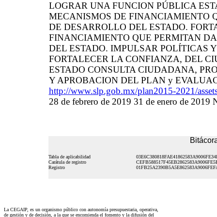
LOGRAR UNA FUNCION PÚBLICA EST
MECANISMOS DE FINANCIAMIENTO Q
DE DESARROLLO DEL ESTADO. FORT
FINANCIAMIENTO QUE PERMITAN DA
DEL ESTADO. IMPULSAR POLÍTICAS 
FORTALECER LA CONFIANZA, DEL CI
ESTADO CONSULTA CIUDADANA, PRO
Y APROBACION DEL PLAN y EVALUACI
http://www.slp.gob.mx/plan2015-2021/assets
28 de febrero de 2019 31 de enero de 2019 
Bitácora
Tabla de aplicabilidad
03E6C380818FAE41862583A9006FE34
Carátula de registro
CEFB588517F45EB2862583A9006FE5
Registro
01FB25A2390B5A5E862583A9006FEF
La CEGAIP, es un organismo público con autonomía presupuestaria, operativa,
de gestión y de decisión, a la que se encomienda el fomento y la difusión del