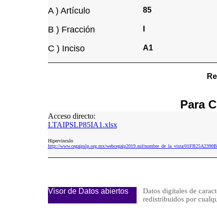
A ) Artículo
85
B ) Fracción
I
C ) Inciso
A1
Re
Para
C
Acceso directo:
LTAIPSLP85IA1.xlsx
Hipervinculo
http://www.cegaipslp.org.mx/webcegaip2019.nsf/nombre_de_la_vista/01FB25A23
Visor de Datos abiertos
Datos digitales de caract
redistribuidos por cu