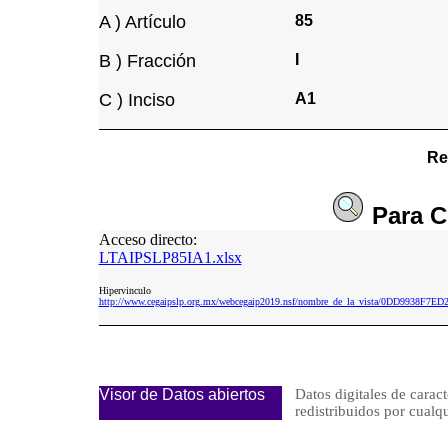
A ) Artículo
85
B ) Fracción
I
C ) Inciso
A1
Re
Para
C
Acceso directo:
LTAIPSLP85IA1.xlsx
Hipervinculo
http://www.cegaipslp.org.mx/webcegaip2019.nsf/nombre_de_la_vista/0DD9938F7
Visor de Datos abiertos
Datos digitales de caract
redistribuidos por cu