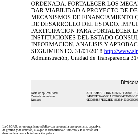
ORDENADA. FORTALECER LOS MECA
DAR VIABILIDAD A PROYECTO DE D
MECANISMOS DE FINANCIAMIENTO Q
DE DESARROLLO DEL ESTADO. IMPU
PARTICIPACION PARA FORTALECER L
INSTITUCIONES DEL ESTADO CONSU
INFORMACION, ANALISIS Y APROBAC
SEGUIMIENTO. 31/01/2018
http://www.sl
Administración, Unidad de Transparencia 3
Bitácora
Tabla de aplicabilidad
378DB3B72104B6DF86258453000EBC
Carátula de registro
E46870D3AA59CA1786258453000EC0
Registro
0DD9938F7ED22EE486258453000EC9
La CEGAIP, es un organismo público con autonomía presupuestaria, operativa,
de gestión y de decisión, a la que se encomienda el fomento y la difusión del
derecho de acceso a la información púbica.