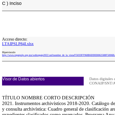
C ) Inciso
Acceso directo:
LTAIPSLP84I.xlsx
Hipervinculo
http://www.cegaipslp.org.mx/webcegaip2022.nsf/nombre_de_la_vista/F5033FF968B6DDEB862588F5006B
Visor de Datos abiertos
Datos digitales 
CONAIP/SNT/A
TÍTULO NOMBRE CORTO DESCRIPCIÓN
2021. Instrumentos archivísticos 2018-2020. Catálogo de
y consulta archivística: Cuadro general de clasificación 
expedientes clasificados como reservados, Programa Anua