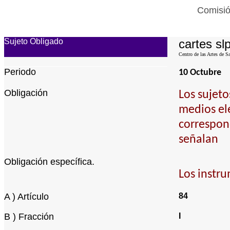
Comisió
Sujeto Obligado
cartes sl
Centro de las Artes de S
Periodo
10 Octubre
Obligación
Los sujeto
medios ele
correspond
señalan
Obligación específica.
Los instru
A ) Artículo
84
B ) Fracción
I