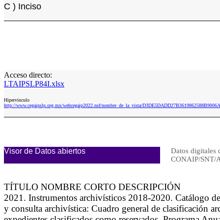
C ) Inciso
Acceso directo:
LTAIPSLP84I.xlsx
Hipervinculo
http://www.cegaipslp.org.mx/webcegaip2022.nsf/nombre_de_la_vista/D3DE5DADD27B3619862588B9006A
Visor de Datos abiertos
Datos digitales 
CONAIP/SNT/A
TÍTULO NOMBRE CORTO DESCRIPCIÓN
2021. Instrumentos archivísticos 2018-2020. Catálogo de
y consulta archivística: Cuadro general de clasificación 
expedientes clasificados como reservados, Programa Anua