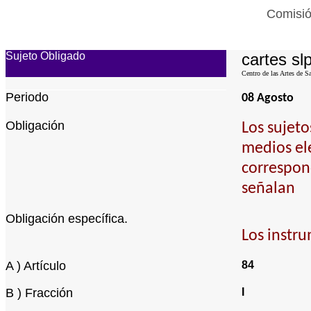
Comisió
Sujeto Obligado
cartes sl
Centro de las Artes de S
Periodo
08 Agosto
Obligación
Los sujeto
medios ele
correspond
señalan
Obligación específica.
Los instru
A ) Artículo
84
B ) Fracción
I