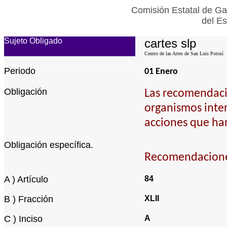
Comisión Estatal de Ga
del Es
Sujeto Obligado
cartes slp
Centro de las Artes de San Luis Potosí
Periodo
01 Enero
Obligación
Las recomendaci
organismos inte
acciones que han
Obligación específica.
Recomendaciones
A ) Artículo
84
B ) Fracción
XLII
C ) Inciso
A