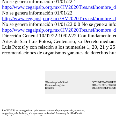
No se genera información 01/01/22 1
http://www.cegaipslp.org.mx/HV2020Tres.nsf/nombr
No se genera información 01/01/22
http://www.cegaipslp.org.mx/HV2020Tres.nsf/nombr
No se genera información 01/01/22 0 0 No se genera in
http://www.cegaipslp.org.mx/HV2020Tres.nsf/nombr
Dirección General 10/02/22 10/02/22 Con fundamento en lo
Artes de San Luis Potosí, Centenario, su Decreto mediante
Luis Potosí y con relación a los numerales 1, 20, 21 y 25
recomendaciones de organismos garantes de derechos huma
Tabla de aplicabilidad
3C5264F50428632E8
Carátula de registro
4B64F3136D4F666E8
Registro
D17D8289BE44D3648
La CEGAIP, es un organismo público con autonomía presupuestaria, operativa,
de gestión y de decisión, a la que se encomienda el fomento y la difusión del