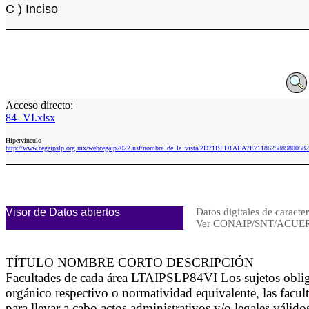
C ) Inciso
Acceso directo:
84- VI.xlsx
Hipervinculo
http://www.cegaipslp.org.mx/webcegaip2022.nsf/nombre_de_la_vista/2D71BFD1AEA7E7118625889800582
Visor de Datos abiertos
Datos digitales de caracte
Ver CONAIP/SNT/ACUER
TÍTULO NOMBRE CORTO DESCRIPCIÓN
Facultades de cada área LTAIPSLP84VI Los sujetos obligado
orgánico respectivo o normatividad equivalente, las facult
para llevar a cabo actos administrativos y/o legales válid