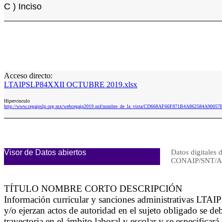
C ) Inciso
Acceso directo:
LTAIPSLP84XXII OCTUBRE 2019.xlsx
Hipervinculo
http://www.cegaipslp.org.mx/webcegaip2019.nsf/nombre_de_la_vista/CD668AF66F871B4A862584A90
Visor de Datos abiertos
Datos digitales 
CONAIP/SNT/A
TÍTULO NOMBRE CORTO DESCRIPCIÓN
Información curricular y sanciones administrativas LTAI
y/o ejerzan actos de autoridad en el sujeto obligado se deb
trayectoria en el ámbito laboral y escolar y se especifica