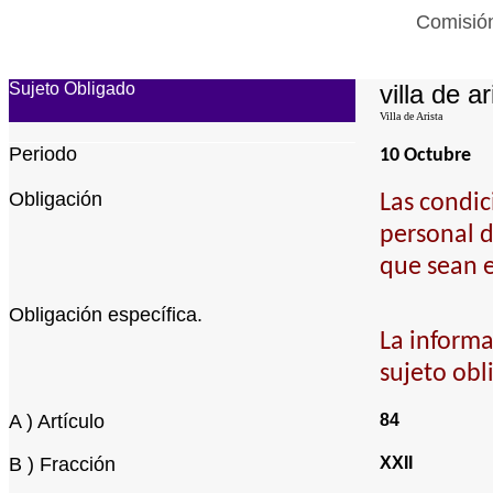
Comisión
Sujeto Obligado
villa de ar
Villa de Arista
Periodo
10 Octubre
Obligación
Las condic
personal d
que sean e
Obligación específica.
La informa
sujeto obl
A ) Artículo
84
B ) Fracción
XXII