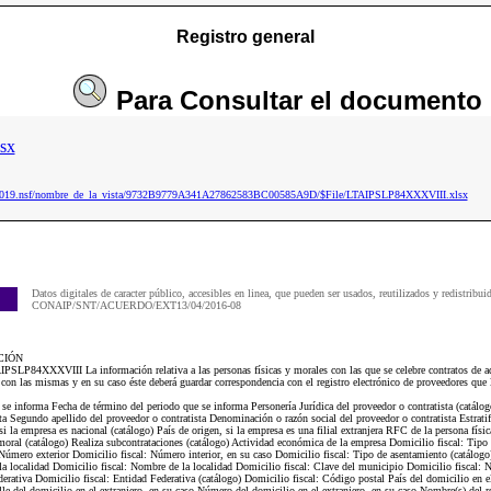
Registro general
Para
Consultar
el documento
sx
ip2019.nsf/nombre_de_la_vista/9732B9779A341A27862583BC00585A9D/$File/LTAIPSLP84XXXVIII.xlsx
Datos digitales de caracter público, accesibles en linea, que pueden ser usados, reutilizados y redistribui
CONAIP/SNT/ACUERDO/EXT13/04/2016-08
CIÓN
IPSLP84XXXVIII La información relativa a las personas físicas y morales con las que se celebre contratos de ad
 con las mismas y en su caso éste deberá guardar correspondencia con el registro electrónico de proveedores que 
 se informa Fecha de término del periodo que se informa Personería Jurídica del proveedor o contratista (catálo
ta Segundo apellido del proveedor o contratista Denominación o razón social del proveedor o contratista Estrati
 si la empresa es nacional (catálogo) País de origen, si la empresa es una filial extranjera RFC de la persona fí
 moral (catálogo) Realiza subcontrataciones (catálogo) Actividad económica de la empresa Domicilio fiscal: Tipo 
Número exterior Domicilio fiscal: Número interior, en su caso Domicilio fiscal: Tipo de asentamiento (catálogo
la localidad Domicilio fiscal: Nombre de la localidad Domicilio fiscal: Clave del municipio Domicilio fiscal:
erativa Domicilio fiscal: Entidad Federativa (catálogo) Domicilio fiscal: Código postal País del domicilio en e
lle del domicilio en el extranjero, en su caso Número del domicilio en el extranjero, en su caso Nombre(s) del r