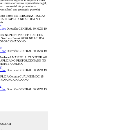
a Correo electrónico representante legal,
rónico comercial del proveedor o
onsable(s) que genera(n), posee(n),
 Luis Potosí No PERSONAS FISICAS
LICA NO APLICA NO APLICA NO
ta
c
.doc
Dirección GENERAL 30 MZO 19
 Potosí No PERSONAS FISICAS CON
n Luis Potosí 78384 NO APLICA
ROPORCIONADO NO
c
.doc
Dirección GENERAL 30 MZO 19
1 Boulevard MANUEL J. CLOUTIER 402
 NO APLICA NO PROPORCIONADO NO
UNE@BB.COM.MX
c
.doc
Dirección GENERAL 30 MZO 19
O APLICA Colonia CUAUHTEMOC 15
O PROPORCIONADO NO
c
.doc
Dirección GENERAL 30 MZO 19
:05:03 AM