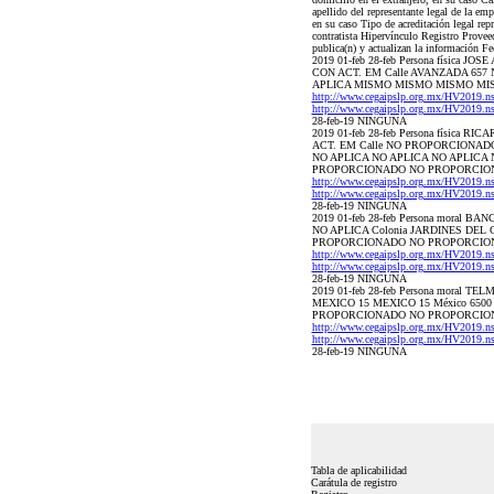
apellido del representante legal de la em
en su caso Tipo de acreditación legal rep
contratista Hipervínculo Registro Proveed
publica(n) y actualizan la información Fe
2019 01-feb 28-feb Persona física
CON ACT. EM Calle AVANZADA 657 N
APLICA MISMO MISMO MISMO MISM
http://www.cegaipslp.org.mx/HV20
http://www.cegaipslp.org.mx/HV201
28-feb-19 NINGUNA
2019 01-feb 28-feb Persona física
ACT. EM Calle NO PROPORCIONADO
NO APLICA NO APLICA NO APLI
PROPORCIONADO NO PROPORCIO
http://www.cegaipslp.org.mx/HV20
http://www.cegaipslp.org.mx/HV201
28-feb-19 NINGUNA
2019 01-feb 28-feb Persona moral 
NO APLICA Colonia JARDINES DEL
PROPORCIONADO NO PROPORCION
http://www.cegaipslp.org.mx/HV20
http://www.cegaipslp.org.mx/HV201
28-feb-19 NINGUNA
2019 01-feb 28-feb Persona moral
MEXICO 15 MEXICO 15 México 65
PROPORCIONADO NO PROPORCIONA
http://www.cegaipslp.org.mx/HV20
http://www.cegaipslp.org.mx/HV201
28-feb-19 NINGUNA
Tabla de aplicabilidad
Carátula de registro