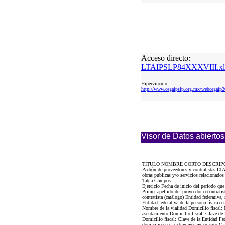
Acceso directo:
LTAIPSLP84XXXVIII.xl
Hipervinculo
http://www.cegaipslp.org.mx/webcega
Visor de Datos abiertos
TÍTULO NOMBRE CORTO DESCRIP
Padrón de proveedores y contratistas LTA
obras públicas y/o servicios relacionados
Tabla Campos
Ejercicio Fecha de inicio del periodo que
Primer apellido del proveedor o contratis
contratista (catálogo) Entidad federativa,
Entidad federativa de la persona física o
Nombre de la vialidad Domicilio fiscal: 
asentamiento Domicilio fiscal: Clave de 
Domicilio fiscal: Clave de la Entidad Fed
domicilio en el extranjero, en su caso Ca