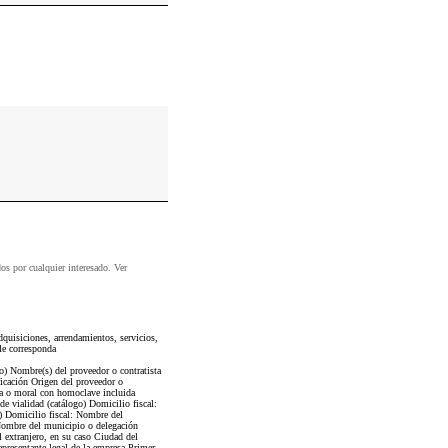
dos por cualquier interesado. Ver
quisiciones, arrendamientos, servicios,
le corresponda
go) Nombre(s) del proveedor o contratista
ficación Origen del proveedor o
sica o moral con homoclave incluida
de vialidad (catálogo) Domicilio fiscal:
) Domicilio fiscal: Nombre del
 Nombre del municipio o delegación
l extranjero, en su caso Ciudad del
epresentante legal de la empresa Primer