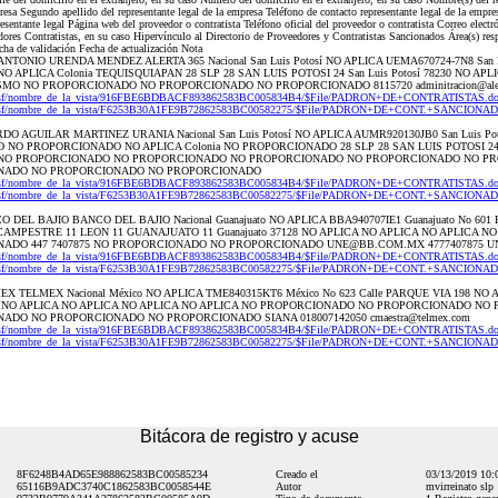
presa Segundo apellido del representante legal de la empresa Teléfono de contacto representante legal de la empres
resentante legal Página web del proveedor o contratista Teléfono oficial del proveedor o contratista Correo elect
ores Contratistas, en su caso Hipervínculo al Directorio de Proveedores y Contratistas Sancionados Área(s) resp
cha de validación Fecha de actualización Nota
 JOSE ANTONIO URENDA MENDEZ ALERTA 365 Nacional San Luis Potosí NO APLICA UEMA670724-7N8 San
O APLICA Colonia TEQUISQUIAPAN 28 SLP 28 SAN LUIS POTOSI 24 San Luis Potosí 78230 NO AP
O NO PROPORCIONADO NO PROPORCIONADO NO PROPORCIONADO 8115720 adminitracion@aler
19.nsf/nombre_de_la_vista/916FBE6BDBACF893862583BC005834B4/$File/PADRON+DE+CONTRATISTAS.do
9.nsf/nombre_de_la_vista/F6253B30A1FE9B72862583BC00582275/$File/PADRON+DE+CONT.+SANCIONAD.
 RICARDO AGUILAR MARTINEZ URANIA Nacional San Luis Potosí NO APLICA AUMR920130JB0 San Luis
 NO PROPORCIONADO NO APLICA Colonia NO PROPORCIONADO 28 SLP 28 SAN LUIS POTOSI 24 Sa
CA NO PROPORCIONADO NO PROPORCIONADO NO PROPORCIONADO NO PROPORCIONADO NO P
NADO NO PROPORCIONADO NO PROPORCIONADO
19.nsf/nombre_de_la_vista/916FBE6BDBACF893862583BC005834B4/$File/PADRON+DE+CONTRATISTAS.do
9.nsf/nombre_de_la_vista/F6253B30A1FE9B72862583BC00582275/$File/PADRON+DE+CONT.+SANCIONAD.
BANCO DEL BAJIO BANCO DEL BAJIO Nacional Guanajuato NO APLICA BBA940707IE1 Guanajuato No 60
 CAMPESTRE 11 LEON 11 GUANAJUATO 11 Guanajuato 37128 NO APLICA NO APLICA NO APLICA
ADO 447 7407875 NO PROPORCIONADO NO PROPORCIONADO UNE@BB.COM.MX 4777407875 
19.nsf/nombre_de_la_vista/916FBE6BDBACF893862583BC005834B4/$File/PADRON+DE+CONTRATISTAS.do
9.nsf/nombre_de_la_vista/F6253B30A1FE9B72862583BC00582275/$File/PADRON+DE+CONT.+SANCIONAD.
 TELMEX TELMEX Nacional México NO APLICA TME840315KT6 México No 623 Calle PARQUE VIA 198 N
00 NO APLICA NO APLICA NO APLICA NO APLICA NO PROPORCIONADO NO PROPORCIONADO N
DO NO PROPORCIONADO NO PROPORCIONADO SIANA 018007142050 cmaestra@telmex.com
19.nsf/nombre_de_la_vista/916FBE6BDBACF893862583BC005834B4/$File/PADRON+DE+CONTRATISTAS.do
9.nsf/nombre_de_la_vista/F6253B30A1FE9B72862583BC00582275/$File/PADRON+DE+CONT.+SANCIONAD.
Bitácora de registro y acuse
8F6248B4AD65E988862583BC00585234
Creado el
03/13/2019 10
65116B9ADC3740C1862583BC0058544E
Autor
mvirreinato slp