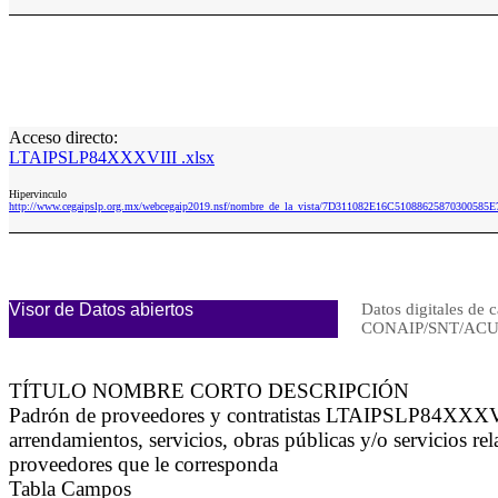
Acceso directo:
LTAIPSLP84XXXVIII .xlsx
Hipervinculo
http://www.cegaipslp.org.mx/webcegaip2019.nsf/nombre_de_la_vista/7D311082E16C51088625870300585
Visor de Datos abiertos
Datos digitales de c
CONAIP/SNT/ACU
TÍTULO NOMBRE CORTO DESCRIPCIÓN
Padrón de proveedores y contratistas LTAIPSLP84XXXVIII L
arrendamientos, servicios, obras públicas y/o servicios re
proveedores que le corresponda
Tabla Campos