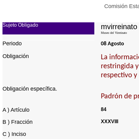
Comisión Esta
Sujeto Obligado
mvirreinato
Museo del Virreinato
Periodo
08 Agosto
Obligación
La informaci
restringida 
respectivo y
Obligación específica.
Padrón de pr
A ) Artículo
84
B ) Fracción
XXXVIII
C ) Inciso