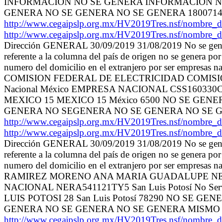
INFORMACION NO SE GENERA INFORMACION N
GENERA NO SE GENERA NO SE GENERA 180071420
http://www.cegaipslp.org.mx/HV2019Tres.nsf/no
http://www.cegaipslp.org.mx/HV2019Tres.nsf/no
Dirección GENERAL 30/09/2019 31/08/2019 No se genera
referente a la columna del país de origen no se genera por
numero del domicilio en el extranjero por ser empr
COMISION FEDERAL DE ELECTRICIDAD COMISIO
Nacional México EMPRESA NACIONAL CSS160330C
MEXICO 15 MEXICO 15 México 6500 NO SE GE
GENERA NO SEGENERA NO SE GENERA NO SE G
http://www.cegaipslp.org.mx/HV2019Tres.nsf/no
http://www.cegaipslp.org.mx/HV2019Tres.nsf/no
Dirección GENERAL 30/09/2019 31/08/2019 No se genera
referente a la columna del país de origen no se genera por
numero del domicilio en el extranjero por ser emp
RAMIREZ MORENO ANA MARIA GUADALUPE NEUMANN
NACIONAL NERA541121TY5 San Luis Potosí No Se
LUIS POTOSI 28 San Luis Potosí 78290 NO S
GENERA NO SE GENERA NO SE GENERA MISMO 
http://www.cegaipslp.org.mx/HV2019Tres.nsf/no