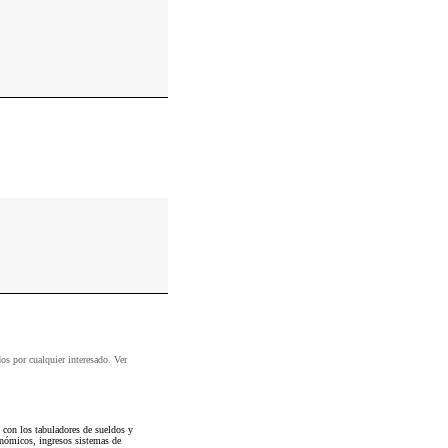
dos por cualquier interesado. Ver
con los tabuladores de sueldos y
conómicos, ingresos sistemas de