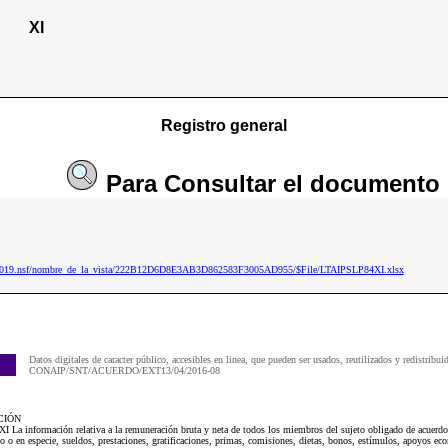
XI
Registro general
Para
Consultar
el documento
ip2019.nsf/nombre_de_la_vista/222B12D6D8E3AB3D862583F3005AD955/$File/LTAIPSLP84XI.xlsx
Datos digitales de caracter público, accesibles en linea, que pueden ser usados, reutilizados y redistribui
CONAIP/SNT/ACUERDO/EXT13/04/2016-08
CIÓN
La información relativa a la remuneración bruta y neta de todos los miembros del sujeto obligado de acuerdo 
ivo o en especie, sueldos, prestaciones, gratificaciones, primas, comisiones, dietas, bonos, estímulos, apoyos e