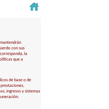
y mantendrán
cuerdo con sus
 corresponda, la
líticas que a
licos de base o de
 prestaciones,
los, ingresos y sistemas
muneración.