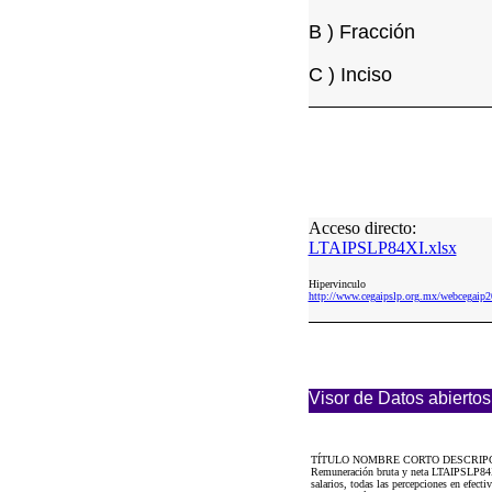
B ) Fracción
C ) Inciso
Acceso directo:
LTAIPSLP84XI.xlsx
Hipervinculo
http://www.cegaipslp.org.mx/webcega
Visor de Datos abiertos
TÍTULO NOMBRE CORTO DESCRIP
Remuneración bruta y neta LTAIPSLP84XI 
salarios, todas las percepciones en efect