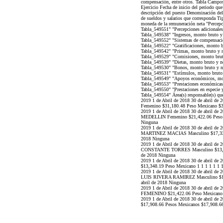
compensación, entre otros. Tabla Campo
Ejercicio Fecha de inicio del periodo qu
descripción del puesto Denominación del
de sueldos y salarios que corresponda Ti
moneda de la remuneración neta "Percepc
Tabla_549551" "Percepciones adicionales 
Tabla_549538" "Ingresos, monto bruto y 
Tabla_549552" "Sistemas de compensació
Tabla_549522" "Gratificaciones, monto b
Tabla_549542" "Primas, monto bruto y n
Tabla_549529" "Comisiones, monto bruto
Tabla_549539" "Dietas, monto bruto y ne
Tabla_549530" "Bonos, monto bruto y ne
Tabla_549531" "Estímulos, monto bruto 
Tabla_549549" "Apoyos económicos, mont
Tabla_549553" "Prestaciones económicas,
Tabla_549550" "Prestaciones en especie y
Tabla_549554" Área(s) responsable(s) que
2019 1 de Abril de 2018 30 de a
Femenino $31,180.48 Peso Mexicano $31,
2019 1 de Abril de 2018 30 de abr
MEDELLIN Femenino $21,422.06 Peso Mex
Ninguna
2019 1 de Abril de 2018 30 de abr
MARTINEZ MACIAS Masculino $17,336.21 
2018 Ninguna
2019 1 de Abril de 2018 30 de abr
CONSTANTE TORRES Masculino $13,348.1
de 2018 Ninguna
2019 1 de Abril de 2018 30 de abri
$13,348.19 Peso Mexicano 1 1 1 1 1 1 1
2019 1 de Abril de 2018 30 de ab
LUIS RIVERA RAMIREZ Masculino $11,14
abril de 2018 Ninguna
2019 1 de Abril de 2018 30 de abr
FEMENINO $21,422.06 Peso Mexicano $21
2019 1 de Abril de 2018 30 de abril de 
$17,908.66 Pesos Mexicanos $17,908.6