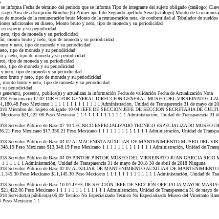
s
e se informa Fecha de término del periodo que se informa Tipo de integrante del sujeto obligado (catálogo) Cla
 cargo Área de adscripción Nombre (s) Primer apellido Segundo apellido Sexo (catálogo) Monto de la remunerac
po de moneda de la remuneración bruta Monto de la remuneración neta, de conformidad al Tabulador de sueldos 
iones adicionales en dinero, Monto bruto y neto, tipo de moneda y su periodicidad
en especie y su periodicidad
neto, tipo de moneda y su periodicidad
n, monto bruto y neto, tipo de moneda y su periodicidad
ruto y neto, tipo de moneda y su periodicidad
eto, tipo de moneda y su periodicidad
 y neto, tipo de moneda y su periodicidad
to, tipo de moneda y su periodicidad
to, tipo de moneda y su periodicidad
y neto, tipo de moneda y su periodicidad
o bruto y neto, tipo de moneda y su periodicidad
 monto bruto y neto, tipo de moneda y su periodicidad
 su periodicidad
 genera(n), posee(n), publica(n) y actualizan la información Fecha de validación Fecha de Actualización Nota
bril de 2018 Funcionario 17 02 DIRECTOR GENERAL DIRECCION GENERAL MUSEO DEL VIRREINATO
180.48 Peso Mexicano 1 1 1 1 1 1 1 1 1 1 1 1 1 Administración, Unidad de Transparencia 31 de mayo de 20
il de 2018 Miembro del Sujeto obligado 10 04 JEFE DE SECCION JEFE DE SECCION SECRETARIA DE
icano $21,422.06 Peso Mexicano 1 1 1 1 1 1 1 1 1 1 1 1 1 Administración, Unidad de Transparencia 31 de
il de 2018 Servidor Público de Base 07 10 TECNICO ESPECIALIZADO TECNICO ESPECIALIZADO MUS
Peso Mexicano $17,336.21 Peso Mexicano 1 1 1 1 1 1 1 1 1 1 1 1 1 Administración, Unidad de Transpare
il de 2018 Servidor Público de Base 04 02 ALMACENISTA AUXILIAR DE MANTENIMIENTO MUSEO DEL
9 Peso Mexicano $13,348.19 Peso Mexicano 1 1 1 1 1 1 1 1 1 1 1 1 1 Administración, Unidad de Transpar
l de 2018 Servidor Público de Base 04 09 PINTOR PINTOR MUSEO DEL VIRREINATO JUAN GARCIA RICO Ma
 1 1 1 1 1 1 Administración, Unidad de Transparencia 31 de mayo de 2018 30 de abril de 2018 Ninguna
ril de 2018 Servidor Público de Base 02 07 AUXILIAR DE MANTENIMIENTO AUXILIAR DE MANTENIMI
5.30 Peso Mexicano $11,145.30 Peso Mexicano 1 1 1 1 1 1 1 1 1 1 1 1 1 Administración, Unidad de Tran
il de 2018 Servidor Público de Base 10 04 JEFE DE SECCIÓN JEFE DE SECCIÓN OFICIALIA MAYOR M
,422.06 Peso Mexicano 1 1 1 1 1 1 1 1 1 1 1 1 1 Administración, Unidad de Transparencia 31 de mayo de 
2018 Servidor(a) público(a) 05 09 Tecnico No Especializado Tecnico No Especializado Museo del Virreinato R
6 Peso Mexicano 1 1