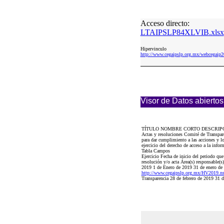
Acceso directo:
LTAIPSLP84XLVIB.xlsx
Hipervinculo
http://www.cegaipslp.org.mx/webcega
Visor de Datos abiertos
TÍTULO NOMBRE CORTO DESCRIP
Actas y resoluciones Comité de Transpa
para dar cumplimiento a las acciones y los
ejercicio del derecho de acceso a la info
Tabla Campos
Ejercicio Fecha de inicio del periodo qu
resolución y/o acta Área(s) responsable(s
2019 1 de Enero de 2019 31 de enero de
http://www.cegaipslp.org.mx/HV2019.
Transparencia 28 de febrero de 2019 31 