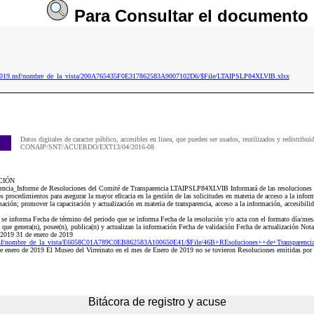
Para
Consultar
el documento
ip2019.nsf/nombre_de_la_vista/200A765435F0E317862583A9007102D6/$File/LTAIPSLP84XLVIB.xlsx
Datos digitales de caracter público, accesibles en linea, que pueden ser usados, reutilizados y redistribui
CONAIP/SNT/ACUERDO/EXT13/04/2016-08
CIÓN
rencia_Informe de Resoluciones del Comité de Transparencia LTAIPSLP84XLVIB Informará de las resoluciones 
 procedimientos para asegurar la mayor eficacia en la gestión de las solicitudes en materia de acceso a la informac
rmación; promover la capacitación y actualización en materia de transparencia, acceso a la información, accesibili
e se informa Fecha de término del periodo que se informa Fecha de la resolución y/o acta con el formato día/me
) que genera(n), posee(n), publica(n) y actualizan la información Fecha de validación Fecha de actualización Nota
 2019 31 de enero de 2019
nsf/nombre_de_la_vista/E6058C01A789C0EB862583A100650E41/$File/46B+REsoluciones++de+Transparenci
de enero de 2019 El Museo del Virreinato en el mes de Enero de 2019 no se tuvieron Resoluciones emitidas por
Bitácora de registro y acuse