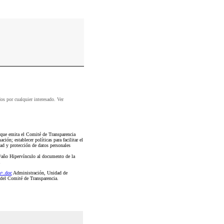
dos por cualquier interesado. Ver
que emita el Comité de Transparencia
ión; establecer políticas para facilitar el
dad y protección de datos personales
s/año Hipervínculo al documento de la
a+.doc
Administración, Unidad de
 del Comité de Transparencia.