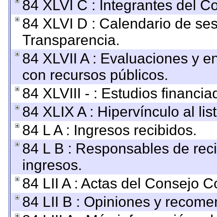
84 XLVI C : Integrantes del C
84 XLVI D : Calendario de ses
Transparencia.
84 XLVII A : Evaluaciones y 
con recursos públicos.
84 XLVIII - : Estudios financi
84 XLIX A : Hipervínculo al li
84 L A : Ingresos recibidos.
84 L B : Responsables de recib
ingresos.
84 LII A : Actas del Consejo C
84 LII B : Opiniones y recom