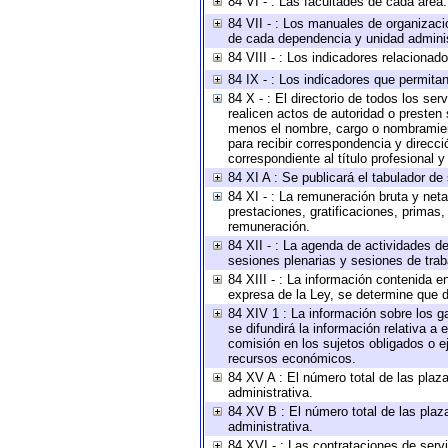
84 VI - : Las facultades de cada área.
84 VII - : Los manuales de organizaci
de cada dependencia y unidad administ
84 VIII - : Los indicadores relaciona
84 IX - : Los indicadores que permitan
84 X - : El directorio de todos los se
realicen actos de autoridad o presten 
menos el nombre, cargo o nombramiento
para recibir correspondencia y direcci
correspondiente al título profesional 
84 XI A : Se publicará el tabulador de
84 XI - : La remuneración bruta y net
prestaciones, gratificaciones, primas
remuneración.
84 XII - : La agenda de actividades de
sesiones plenarias y sesiones de tra
84 XIII - : La información contenida 
expresa de la Ley, se determine que d
84 XIV 1 : La información sobre los 
se difundirá la información relativa
comisión en los sujetos obligados o e
recursos económicos.
84 XV A : El número total de las plaza
administrativa.
84 XV B : El número total de las plaza
administrativa.
84 XVI - : Las contrataciones de serv