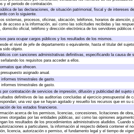
s y el periodo de contratación.
pública de las declaraciones, de situación patrimonial, fiscal y de intereses de
erdo con lo siguiente.
los sistemas, procesos, oficinas, ubicación, teléfonos, horarios de atención, 
s de acceso a la información, así como las solicitudes recibidas y las respue
domicilio oficial, teléfono y dirección electrónica de los servidores públicos
rsos para ocupar cargos públicos y los resultados de los mismos.
desde el nivel de jefe de departamento o equivalente, hasta el titular del suje
 sido objeto.
públicos con sanciones administrativas definitivas, especificando la causa de s
señalando los requisitos para acceder a ellos.
 formatos que ofrecen.
e presupuesto asignado anual.
 informes trimestrales de gasto.
 informes trimestrales de gasto.
por contratación de servicios de impresión, difusión y publicidad del sujeto 
ultados definitivos de las auditorías concluidas al ejercicio presupuestal de c
respondan; una vez que se hayan agotado y resuelto los recursos que en su 
nación de los estados financieros.
ormación acerca de los permisos, licencias, concesiones, licitaciones de obra
iones otorgadas por las entidades públicas, así como las opiniones argumentos
an los resultados de los procedimientos administrativos aludidos. Cuando se
torizaciones a particulares, la información al respecto deberá contener el nomb
ón, licencia, autorización o permiso, el fundamento legal y el tiempo de vigen