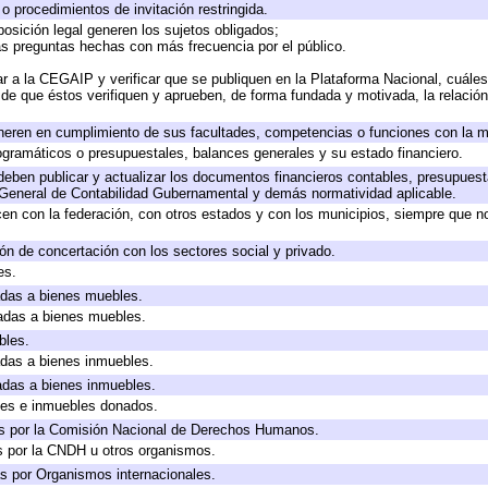
o procedimientos de invitación restringida.
osición legal generen los sujetos obligados;
as preguntas hechas con más frecuencia por el público.
r a la CEGAIP y verificar que se publiquen en la Plataforma Nacional, cuáles
o de que éstos verifiquen y aprueben, de forma fundada y motivada, la relació
neren en cumplimiento de sus facultades, competencias o funciones con la m
gramáticos o presupuestales, balances generales y su estado financiero.
eben publicar y actualizar los documentos financieros contables, presupuest
 General de Contabilidad Gubernamental y demás normatividad aplicable.
en con la federación, con otros estados y con los municipios, siempre que n
ón de concertación con los sectores social y privado.
es.
cadas a bienes muebles.
cadas a bienes muebles.
bles.
cadas a bienes inmuebles.
cadas a bienes inmuebles.
les e inmuebles donados.
s por la Comisión Nacional de Derechos Humanos.
s por la CNDH u otros organismos.
s por Organismos internacionales.