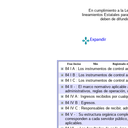
En cumplimiento a la L
lineamientos Estatales par
deben de difundi
Expandir
Frac-Inciso
Mes
Registrado el
84 I A : Los instrumentos de control 
84 I B : Los instrumentos de control a
84 I C : Los instrumentos de control a
84 II - : El marco normativo aplicable
administrativos, reglas de operación, cr
84 IV A : Ingresos recibidos por cualq
84 IV B : Egresos.
84 IV C : Responsables de recibir, adm
84 V - : Su estructura orgánica comple
corresponden a cada servidor público,
aplicables.