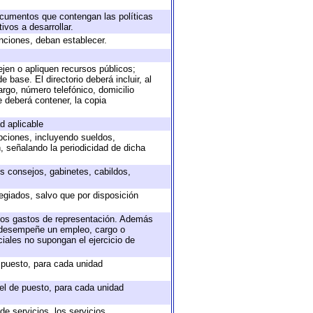
documentos que contengan las políticas
vos a desarrollar.
unciones, deban establecer.
ejen o apliquen recursos públicos;
 base. El directorio deberá incluir, al
rgo, número telefónico, domicilio
e deberá contener, la copia
d aplicable
epciones, incluyendo sueldos,
, señalando la periodicidad de dicha
os consejos, gabinetes, cabildos,
egiados, salvo que por disposición
 los gastos de representación. Además
e desempeñe un empleo, cargo o
iales no supongan el ejercicio de
e puesto, para cada unidad
vel de puesto, para cada unidad
e servicios, los servicios