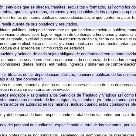
ón, servicios que se ofrecen, trámites, requisitos y formatos, así como los 
rativa, que incluya metas, objetivos y responsables de los programas operati
dos con temas de interés público o trascendencia social que conforme a sus f
 rendir cuenta de sus objetivos y resultados.
rvidores públicos, independientemente de que brinden atención al público; man
servicios profesionales bajo el régimen de confianza u honorarios y personal de
 asignado, nivel del puesto en la estructura orgánica, fecha de alta en el ca
ón de correo electrónico oficiales, y versión pública de su currículum vitae qu
y cédula que acredite su ultimo grado de estudios.
 sueldos y salarios de cada sujeto obligado de conformidad con la normativida
a de todos los servidores públicos de base o de confianza, de todas las perc
, comisiones, dietas, bonos, estímulos, ingresos y sistemas de compensación
 los titulares de las dependencias públicas, reuniones públicas de los divers
bajo a las que convoquen.
en las minutas, acuerdos y actas de las reuniones oficiales de sus órganos col
eban realizarse con carácter reservado.
gastos erogados y asignados a los Servicios de Traslado y Viáticos así como
 a estos conceptos respecto de los integrantes, miembros y/o toda persona qu
jerza actos de autoridad en los mismos, incluso cuando estas comisiones ofic
s y del personal de base, especificando el total de las vacantes, por nivel d
s y del personal de confianza, especificando el total de las vacantes, por ni
icios profesionales por honorarios, señalando los nombres de los prestadores d