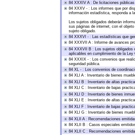
84 XXXIV A : De licitaciones públicas 
84 XXXV - : Los informes que por disp
información estadística, responda a l
Los sujetos obligados deberán informa
sus páginas de internet, con el objet
sujeto obligado.
84 XXXVI - : Las estadísticas que ge
84 XXXVII A : Informe de avances pro
84 XXXVII B : Los sujetos obligados d
aplicables en cumplimiento de la Ley
84 XXXIX - : Los convenios que realic
seguridad pública.
84 XL - : Los convenios de coordinaci
84 XLI A : Inventario de bienes muebl
84 XLI B : Inventario de altas practi
84 XLI C : Inventario de bajas practi
84 XLI D : Inventario de bienes inmue
84 XLI E : Inventario de altas practi
84 XLI F : Inventario de bajas practi
84 XLI G : Inventario de bienes mueb
84 XLII A : Recomendaciones emitida
84 XLII B : Casos especiales emitido
84 XLII C : Recomendaciones emitida