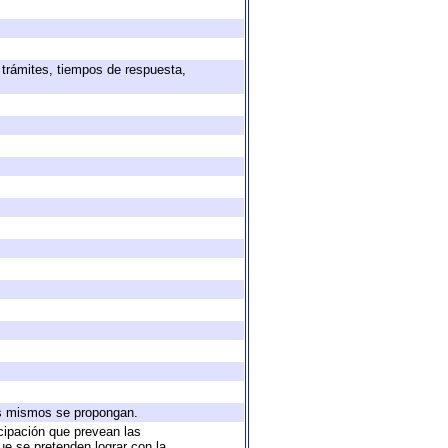
 trámites, tiempos de respuesta,
los mismos se propongan.
icipación que prevean las
ue se pretenden lograr con la