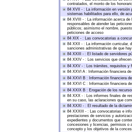
contratados, el monto de los honorario
84 XVII - : La información en versión 
sistemas habilitados para ello, de acu
84 XVIII - : La información acerca de 
responsables de atender las peticione
públicos; asimismo el nombre, puesto, 
peticiones de acceso
84 XIX - : Las convocatorias a concu
84 XXII - : La información curricular, 
sanciones administrativas de que haya
84 XXIII - : El listado de servidores 
84 XXIV - : Los servicios que ofrecen 
84 XXV - : Los trámites, requisitos y
84 XXVI A : Información financiera d
84 XXVI B : Información financiera de
84 XXVI C : Información financiera de
84 XXIX B : Erogación de los recursos 
84 XXX - : Los informes finales de res
en su caso, las aclaraciones que cor
84 XXXI - : El resultado de la dictami
84 XXXIII - : Las convocatorias e inf
prestaciones de servicios y autorizac
expedientes y documentos que conteng
concesiones y licencias, permisos o au
concepto y los objetivos de la concesi