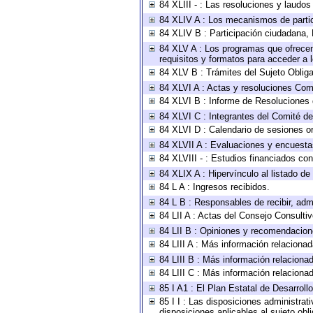
84 XLIII - : Las resoluciones y laudo
84 XLIV A : Los mecanismos de parti
84 XLIV B : Participación ciudadana,
84 XLV A : Los programas que ofrecen,
requisitos y formatos para acceder a
84 XLV B : Trámites del Sujeto Oblig
84 XLVI A : Actas y resoluciones Com
84 XLVI B : Informe de Resoluciones 
84 XLVI C : Integrantes del Comité d
84 XLVI D : Calendario de sesiones or
84 XLVII A : Evaluaciones y encuesta
84 XLVIII - : Estudios financiados con
84 XLIX A : Hipervínculo al listado de
84 L A : Ingresos recibidos.
84 L B : Responsables de recibir, admi
84 LII A : Actas del Consejo Consultiv
84 LII B : Opiniones y recomendacion
84 LIII A : Más información relacionad
84 LIII B : Más información relaciona
84 LIII C : Más información relaciona
85 I A1 : El Plan Estatal de Desarrol
85 I I : Las disposiciones administrat
disposiciones aplicables al sujeto ob