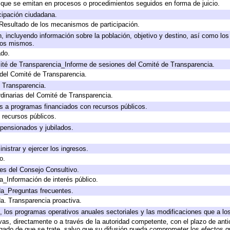
s que se emitan en procesos o procedimientos seguidos en forma de juicio.
cipación ciudadana.
 Resultado de los mecanismos de participación.
 incluyendo información sobre la población, objetivo y destino, así como los
 los mismos.
ado.
ité de Transparencia_Informe de sesiones del Comité de Transparencia.
del Comité de Transparencia.
e Transparencia.
dinarias del Comité de Transparencia.
s a programas financiados con recursos públicos.
 recursos públicos.
 pensionados y jubilados.
nistrar y ejercer los ingresos.
o.
es del Consejo Consultivo.
a_Información de interés público.
da_Preguntas frecuentes.
da. Transparencia proactiva.
lo, los programas operativos anuales sectoriales y las modificaciones que a 
ivas, directamente o a través de la autoridad competente, con el plazo de ant
ligado de que se trate, salvo que su difusión pueda comprometer los efectos q