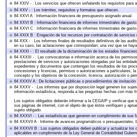
84 XXIV - : Los servicios que ofrecen señalando los requisitos para a
84 XXV - : Los trámites, requisitos y formatos que ofrecen.
84 XXVI A : Información financiera de presupuesto asignado anual.
84 XXVI B : Información financiera de informes trimestrales de gasto
84 XXVI C : Información financiera de informes trimestrales de gasto
84 XXIX B : Erogación de los recursos por contratación de servicios d
84 XXX - : Los informes finales de resultados definitivos de las audit
en su caso, las aclaraciones que correspondan; una vez que se haya
84 XXXI - : El resultado de la dictaminación de los estados financiero
84 XXXIII - : Las convocatorias e información acerca de los permisos
prestaciones de servicios y autorizaciones otorgadas por las entidad
expedientes y documentos que contengan los resultados de los proced
concesiones y licencias, permisos o autorizaciones a particulares, la 
concepto y los objetivos de la concesión, licencia, autorización o per
84 XXXIV A : De licitaciones públicas o procedimientos de invitación 
84 XXXV - : Los informes que por disposición legal generen los sujet
información estadística, responda a las preguntas hechas con más fre
Los sujetos obligados deberán informar a la CEGAIP y verificar que s
sus páginas de internet, con el objeto de que éstos verifiquen y apru
sujeto obligado.
84 XXXVI - : Las estadísticas que generen en cumplimiento de sus f
84 XXXVII A : Informe de avances programáticos o presupuestales, b
84 XXXVII B : Los sujetos obligados deben publicar y actualizar los
aplicables en cumplimiento de la Ley General de Contabilidad Guber