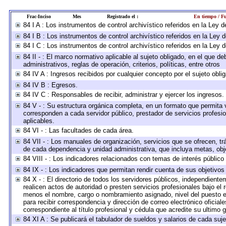
Frac-Inciso
Mes
Registrado el :
En tiempo / Fu
84 I A : Los instrumentos de control archivístico referidos en la Le
84 I B : Los instrumentos de control archivístico referidos en la Ley
84 I C : Los instrumentos de control archivístico referidos en la Ley
84 II - : El marco normativo aplicable al sujeto obligado, en el que 
administrativos, reglas de operación, criterios, políticas, entre otros
84 IV A : Ingresos recibidos por cualquier concepto por el sujeto obli
84 IV B : Egresos.
84 IV C : Responsables de recibir, administrar y ejercer los ingresos.
84 V - : Su estructura orgánica completa, en un formato que permita v
corresponden a cada servidor público, prestador de servicios profesi
aplicables.
84 VI - : Las facultades de cada área.
84 VII - : Los manuales de organización, servicios que se ofrecen, t
de cada dependencia y unidad administrativa, que incluya metas, obje
84 VIII - : Los indicadores relacionados con temas de interés públic
84 IX - : Los indicadores que permitan rendir cuenta de sus objetivos
84 X - : El directorio de todos los servidores públicos, independient
realicen actos de autoridad o presten servicios profesionales bajo el 
menos el nombre, cargo o nombramiento asignado, nivel del puesto en 
para recibir correspondencia y dirección de correo electrónico oficial
correspondiente al título profesional y cédula que acredite su ultimo 
84 XI A : Se publicará el tabulador de sueldos y salarios de cada suj