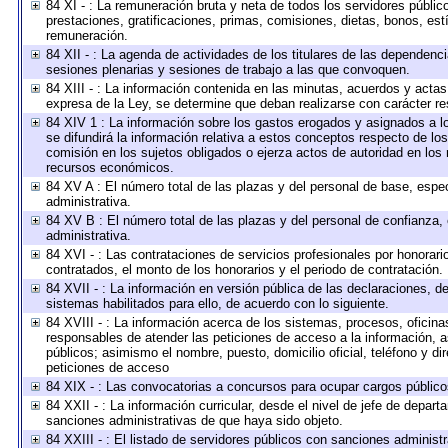
84 XI - : La remuneración bruta y neta de todos los servidores públi
prestaciones, gratificaciones, primas, comisiones, dietas, bonos, es
remuneración.
84 XII - : La agenda de actividades de los titulares de las dependenc
sesiones plenarias y sesiones de trabajo a las que convoquen.
84 XIII - : La información contenida en las minutas, acuerdos y actas
expresa de la Ley, se determine que deban realizarse con carácter r
84 XIV 1 : La información sobre los gastos erogados y asignados a l
se difundirá la información relativa a estos conceptos respecto de 
comisión en los sujetos obligados o ejerza actos de autoridad en los
recursos económicos.
84 XV A : El número total de las plazas y del personal de base, espec
administrativa.
84 XV B : El número total de las plazas y del personal de confianza, 
administrativa.
84 XVI - : Las contrataciones de servicios profesionales por honorari
contratados, el monto de los honorarios y el periodo de contratación.
84 XVII - : La información en versión pública de las declaraciones, de 
sistemas habilitados para ello, de acuerdo con lo siguiente.
84 XVIII - : La información acerca de los sistemas, procesos, oficinas
responsables de atender las peticiones de acceso a la información, a
públicos; asimismo el nombre, puesto, domicilio oficial, teléfono y di
peticiones de acceso
84 XIX - : Las convocatorias a concursos para ocupar cargos público
84 XXII - : La información curricular, desde el nivel de jefe de depart
sanciones administrativas de que haya sido objeto.
84 XXIII - : El listado de servidores públicos con sanciones administr