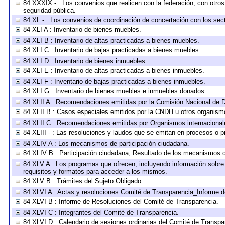
84 XXXIX - : Los convenios que realicen con la federación, con otro
seguridad pública.
84 XL - : Los convenios de coordinación de concertación con los sect
84 XLI A : Inventario de bienes muebles.
84 XLI B : Inventario de altas practicadas a bienes muebles.
84 XLI C : Inventario de bajas practicadas a bienes muebles.
84 XLI D : Inventario de bienes inmuebles.
84 XLI E : Inventario de altas practicadas a bienes inmuebles.
84 XLI F : Inventario de bajas practicadas a bienes inmuebles.
84 XLI G : Inventario de bienes muebles e inmuebles donados.
84 XLII A : Recomendaciones emitidas por la Comisión Nacional de
84 XLII B : Casos especiales emitidos por la CNDH u otros organism
84 XLII C : Recomendaciones emitidas por Organismos internacional
84 XLIII - : Las resoluciones y laudos que se emitan en procesos o p
84 XLIV A : Los mecanismos de participación ciudadana.
84 XLIV B : Participación ciudadana, Resultado de los mecanismos de
84 XLV A : Los programas que ofrecen, incluyendo información sobre l
requisitos y formatos para acceder a los mismos.
84 XLV B : Trámites del Sujeto Obligado.
84 XLVI A : Actas y resoluciones Comité de Transparencia_Informe d
84 XLVI B : Informe de Resoluciones del Comité de Transparencia.
84 XLVI C : Integrantes del Comité de Transparencia.
84 XLVI D : Calendario de sesiones ordinarias del Comité de Transpa