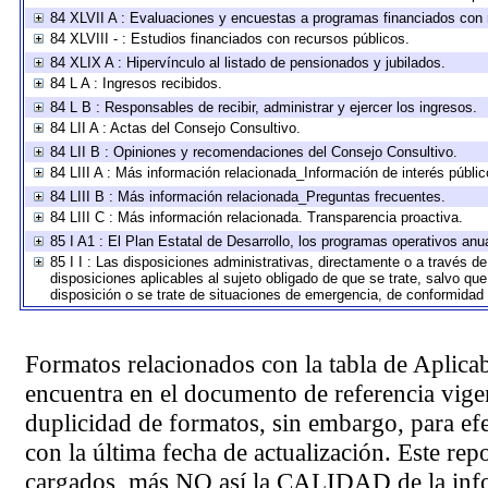
84 XLVII A : Evaluaciones y encuestas a programas financiados con 
84 XLVIII - : Estudios financiados con recursos públicos.
84 XLIX A : Hipervínculo al listado de pensionados y jubilados.
84 L A : Ingresos recibidos.
84 L B : Responsables de recibir, administrar y ejercer los ingresos.
84 LII A : Actas del Consejo Consultivo.
84 LII B : Opiniones y recomendaciones del Consejo Consultivo.
84 LIII A : Más información relacionada_Información de interés públic
84 LIII B : Más información relacionada_Preguntas frecuentes.
84 LIII C : Más información relacionada. Transparencia proactiva.
85 I A1 : El Plan Estatal de Desarrollo, los programas operativos an
85 I I : Las disposiciones administrativas, directamente o a través d
disposiciones aplicables al sujeto obligado de que se trate, salvo qu
disposición o se trate de situaciones de emergencia, de conformidad
Formatos relacionados con la tabla de Aplica
encuentra en el
documento de referencia
vigen
duplicidad de formatos, sin embargo, para ef
con la última fecha de actualización. Este rep
cargados, más NO así la CALIDAD de la info