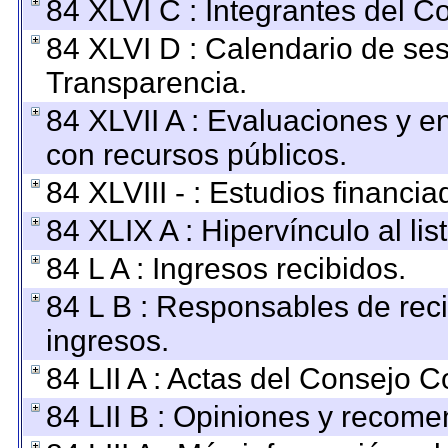
84 XLVI C : Integrantes del C
84 XLVI D : Calendario de ses
Transparencia.
84 XLVII A : Evaluaciones y 
con recursos públicos.
84 XLVIII - : Estudios financi
84 XLIX A : Hipervínculo al li
84 L A : Ingresos recibidos.
84 L B : Responsables de recib
ingresos.
84 LII A : Actas del Consejo C
84 LII B : Opiniones y recom