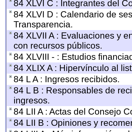
84 XLVI C : Integrantes del C
84 XLVI D : Calendario de ses
Transparencia.
84 XLVII A : Evaluaciones y 
con recursos públicos.
84 XLVIII - : Estudios financi
84 XLIX A : Hipervínculo al li
84 L A : Ingresos recibidos.
84 L B : Responsables de recib
ingresos.
84 LII A : Actas del Consejo C
84 LII B : Opiniones y recom