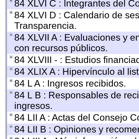
84 XLVI C : Integrantes del C
84 XLVI D : Calendario de ses
Transparencia.
84 XLVII A : Evaluaciones y 
con recursos públicos.
84 XLVIII - : Estudios financi
84 XLIX A : Hipervínculo al li
84 L A : Ingresos recibidos.
84 L B : Responsables de recib
ingresos.
84 LII A : Actas del Consejo C
84 LII B : Opiniones y recom