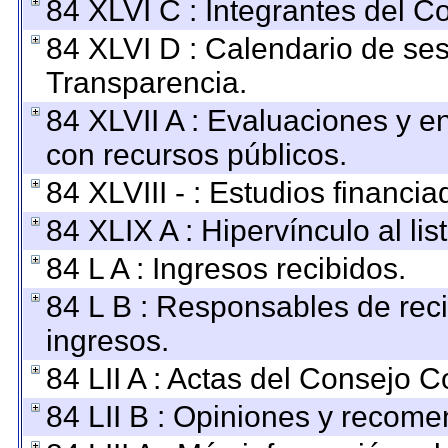
84 XLVI C : Integrantes del C
84 XLVI D : Calendario de ses
Transparencia.
84 XLVII A : Evaluaciones y 
con recursos públicos.
84 XLVIII - : Estudios financi
84 XLIX A : Hipervínculo al li
84 L A : Ingresos recibidos.
84 L B : Responsables de recib
ingresos.
84 LII A : Actas del Consejo C
84 LII B : Opiniones y recom