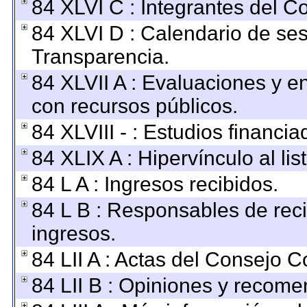
84 XLVI C : Integrantes del C
84 XLVI D : Calendario de ses
Transparencia.
84 XLVII A : Evaluaciones y 
con recursos públicos.
84 XLVIII - : Estudios financi
84 XLIX A : Hipervínculo al li
84 L A : Ingresos recibidos.
84 L B : Responsables de recib
ingresos.
84 LII A : Actas del Consejo C
84 LII B : Opiniones y recom