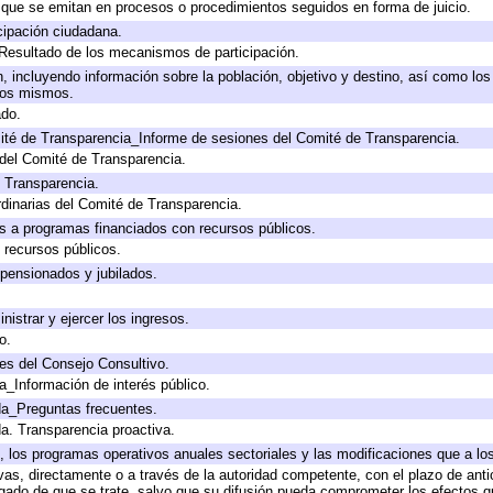
s que se emitan en procesos o procedimientos seguidos en forma de juicio.
cipación ciudadana.
 Resultado de los mecanismos de participación.
 incluyendo información sobre la población, objetivo y destino, así como los
 los mismos.
ado.
ité de Transparencia_Informe de sesiones del Comité de Transparencia.
del Comité de Transparencia.
e Transparencia.
dinarias del Comité de Transparencia.
s a programas financiados con recursos públicos.
 recursos públicos.
 pensionados y jubilados.
nistrar y ejercer los ingresos.
o.
es del Consejo Consultivo.
a_Información de interés público.
da_Preguntas frecuentes.
da. Transparencia proactiva.
lo, los programas operativos anuales sectoriales y las modificaciones que a 
ivas, directamente o a través de la autoridad competente, con el plazo de ant
ligado de que se trate, salvo que su difusión pueda comprometer los efectos q