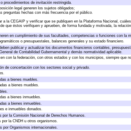
o procedimientos de invitación restringida.
osición legal generen los sujetos obligados;
as preguntas hechas con más frecuencia por el público.
r a la CEGAIP y verificar que se publiquen en la Plataforma Nacional, cuáles
o de que éstos verifiquen y aprueben, de forma fundada y motivada, la relació
neren en cumplimiento de sus facultades, competencias o funciones con la m
gramáticos o presupuestales, balances generales y su estado financiero.
eben publicar y actualizar los documentos financieros contables, presupuest
 General de Contabilidad Gubernamental y demás normatividad aplicable.
en con la federación, con otros estados y con los municipios, siempre que n
ón de concertación con los sectores social y privado.
es.
cadas a bienes muebles.
cadas a bienes muebles.
bles.
cadas a bienes inmuebles.
cadas a bienes inmuebles.
les e inmuebles donados.
s por la Comisión Nacional de Derechos Humanos.
s por la CNDH u otros organismos.
s por Organismos internacionales.