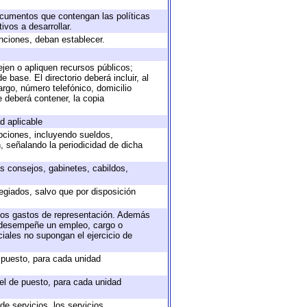
documentos que contengan las políticas
vos a desarrollar.
unciones, deban establecer.
ejen o apliquen recursos públicos;
 base. El directorio deberá incluir, al
rgo, número telefónico, domicilio
e deberá contener, la copia
d aplicable
epciones, incluyendo sueldos,
, señalando la periodicidad de dicha
os consejos, gabinetes, cabildos,
egiados, salvo que por disposición
 los gastos de representación. Además
e desempeñe un empleo, cargo o
iales no supongan el ejercicio de
e puesto, para cada unidad
vel de puesto, para cada unidad
e servicios, los servicios