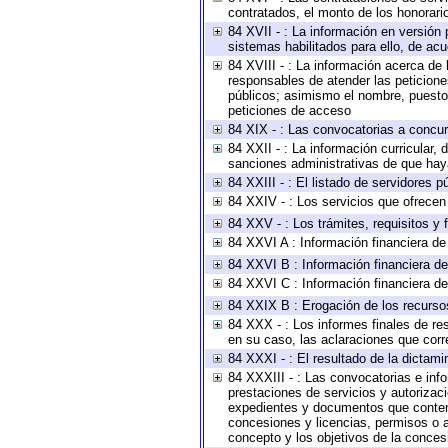
contratados, el monto de los honorario
84 XVII - : La información en versión 
sistemas habilitados para ello, de acu
84 XVIII - : La información acerca de 
responsables de atender las peticione
públicos; asimismo el nombre, puesto, 
peticiones de acceso
84 XIX - : Las convocatorias a concu
84 XXII - : La información curricular, 
sanciones administrativas de que haya
84 XXIII - : El listado de servidores 
84 XXIV - : Los servicios que ofrecen 
84 XXV - : Los trámites, requisitos y
84 XXVI A : Información financiera d
84 XXVI B : Información financiera de
84 XXVI C : Información financiera de
84 XXIX B : Erogación de los recursos 
84 XXX - : Los informes finales de res
en su caso, las aclaraciones que cor
84 XXXI - : El resultado de la dictami
84 XXXIII - : Las convocatorias e inf
prestaciones de servicios y autorizac
expedientes y documentos que conteng
concesiones y licencias, permisos o au
concepto y los objetivos de la concesi