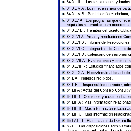
84 XLIII - : Las resoluciones y laudo
84 XLIV A : Los mecanismos de parti
84 XLIV B : Participación ciudadana,
84 XLV A : Los programas que ofrecen,
requisitos y formatos para acceder a
84 XLV B : Trámites del Sujeto Oblig
84 XLVI A : Actas y resoluciones Com
84 XLVI B : Informe de Resoluciones 
84 XLVI C : Integrantes del Comité d
84 XLVI D : Calendario de sesiones or
84 XLVII A : Evaluaciones y encuesta
84 XLVIII - : Estudios financiados con
84 XLIX A : Hipervínculo al listado de
84 L A : Ingresos recibidos.
84 L B : Responsables de recibir, admi
84 LII A : Actas del Consejo Consultiv
84 LII B : Opiniones y recomendacion
84 LIII A : Más información relacionad
84 LIII B : Más información relaciona
84 LIII C : Más información relaciona
85 I A1 : El Plan Estatal de Desarrol
85 I I : Las disposiciones administrat
disposiciones aplicables al sujeto ob