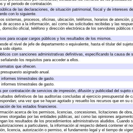
s y el periodo de contratación.
pública de las declaraciones, de situación patrimonial, fiscal y de intereses de
erdo con lo siguiente.
los sistemas, procesos, oficinas, ubicación, teléfonos, horarios de atención, 
s de acceso a la información, así como las solicitudes recibidas y las respue
domicilio oficial, teléfono y dirección electrónica de los servidores públicos
rsos para ocupar cargos públicos y los resultados de los mismos.
desde el nivel de jefe de departamento o equivalente, hasta el titular del suje
 sido objeto.
públicos con sanciones administrativas definitivas, especificando la causa de s
señalando los requisitos para acceder a ellos.
 formatos que ofrecen.
e presupuesto asignado anual.
 informes trimestrales de gasto.
 informes trimestrales de gasto.
por contratación de servicios de impresión, difusión y publicidad del sujeto 
ultados definitivos de las auditorías concluidas al ejercicio presupuestal de c
respondan; una vez que se hayan agotado y resuelto los recursos que en su 
nación de los estados financieros.
ormación acerca de los permisos, licencias, concesiones, licitaciones de obra
iones otorgadas por las entidades públicas, así como las opiniones argumentos
an los resultados de los procedimientos administrativos aludidos. Cuando se
torizaciones a particulares, la información al respecto deberá contener el nomb
ón, licencia, autorización o permiso, el fundamento legal y el tiempo de vigen