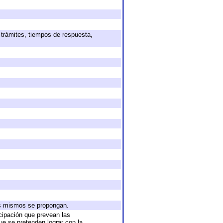
 trámites, tiempos de respuesta,
los mismos se propongan.
icipación que prevean las
ue se pretenden lograr con la