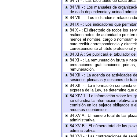
84 VI - : Las facultades de cada área.
84 VII - : Los manuales de organizaci
de cada dependencia y unidad administ
84 VIII - : Los indicadores relaciona
84 IX - : Los indicadores que permitan
84 X - : El directorio de todos los se
realicen actos de autoridad o presten 
menos el nombre, cargo o nombramiento
para recibir correspondencia y direcci
correspondiente al título profesional 
84 XI A : Se publicará el tabulador de
84 XI - : La remuneración bruta y net
prestaciones, gratificaciones, primas
remuneración.
84 XII - : La agenda de actividades de
sesiones plenarias y sesiones de tra
84 XIII - : La información contenida 
expresa de la Ley, se determine que d
84 XIV 1 : La información sobre los 
se difundirá la información relativa
comisión en los sujetos obligados o e
recursos económicos.
84 XV A : El número total de las plaza
administrativa.
84 XV B : El número total de las plaza
administrativa.
84 XVI - : Las contrataciones de serv