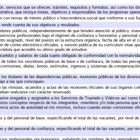
ón, servicios que se ofrecen, trámites, requisitos y formatos, así como los 
rativa, que incluya metas, objetivos y responsables de los programas operati
dos con temas de interés público o trascendencia social que conforme a sus f
 rendir cuenta de sus objetivos y resultados.
rvidores públicos, independientemente de que brinden atención al público; man
servicios profesionales bajo el régimen de confianza u honorarios y personal de
 asignado, nivel del puesto en la estructura orgánica, fecha de alta en el ca
ón de correo electrónico oficiales, y versión pública de su currículum vitae qu
y cédula que acredite su ultimo grado de estudios.
 sueldos y salarios de cada sujeto obligado de conformidad con la normativida
a de todos los servidores públicos de base o de confianza, de todas las perc
, comisiones, dietas, bonos, estímulos, ingresos y sistemas de compensación
 los titulares de las dependencias públicas, reuniones públicas de los divers
bajo a las que convoquen.
en las minutas, acuerdos y actas de las reuniones oficiales de sus órganos col
eban realizarse con carácter reservado.
gastos erogados y asignados a los Servicios de Traslado y Viáticos así como
 a estos conceptos respecto de los integrantes, miembros y/o toda persona qu
jerza actos de autoridad en los mismos, incluso cuando estas comisiones ofic
s y del personal de base, especificando el total de las vacantes, por nivel d
s y del personal de confianza, especificando el total de las vacantes, por ni
icios profesionales por honorarios, señalando los nombres de los prestadores d