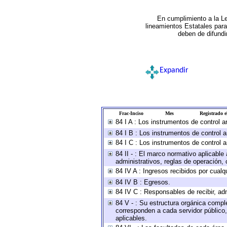
En cumplimiento a la L
lineamientos Estatales par
deben de difundi
Expandir
Frac-Inciso
Mes
Registrado el
84 I A : Los instrumentos de control 
84 I B : Los instrumentos de control a
84 I C : Los instrumentos de control a
84 II - : El marco normativo aplicable
administrativos, reglas de operación, cr
84 IV A : Ingresos recibidos por cualq
84 IV B : Egresos.
84 IV C : Responsables de recibir, adm
84 V - : Su estructura orgánica comple
corresponden a cada servidor público,
aplicables.