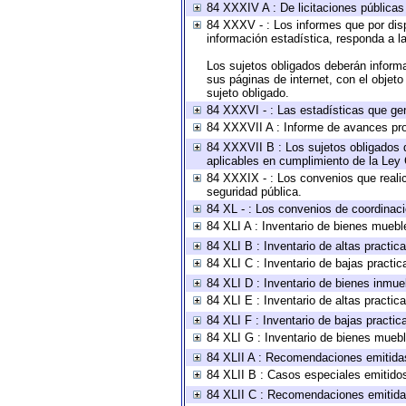
84 XXXIV A : De licitaciones públicas 
84 XXXV - : Los informes que por disp
información estadística, responda a l
Los sujetos obligados deberán informa
sus páginas de internet, con el objet
sujeto obligado.
84 XXXVI - : Las estadísticas que ge
84 XXXVII A : Informe de avances pro
84 XXXVII B : Los sujetos obligados d
aplicables en cumplimiento de la Ley
84 XXXIX - : Los convenios que realic
seguridad pública.
84 XL - : Los convenios de coordinaci
84 XLI A : Inventario de bienes muebl
84 XLI B : Inventario de altas practi
84 XLI C : Inventario de bajas practi
84 XLI D : Inventario de bienes inmue
84 XLI E : Inventario de altas practi
84 XLI F : Inventario de bajas practi
84 XLI G : Inventario de bienes mueb
84 XLII A : Recomendaciones emitida
84 XLII B : Casos especiales emitido
84 XLII C : Recomendaciones emitida