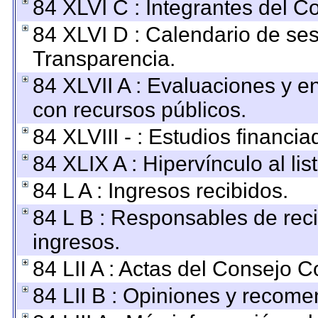
84 XLVI C : Integrantes del C
84 XLVI D : Calendario de ses
Transparencia.
84 XLVII A : Evaluaciones y 
con recursos públicos.
84 XLVIII - : Estudios financi
84 XLIX A : Hipervínculo al li
84 L A : Ingresos recibidos.
84 L B : Responsables de recib
ingresos.
84 LII A : Actas del Consejo C
84 LII B : Opiniones y recom