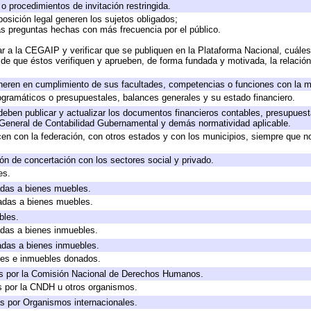
o procedimientos de invitación restringida.
osición legal generen los sujetos obligados;
as preguntas hechas con más frecuencia por el público.
r a la CEGAIP y verificar que se publiquen en la Plataforma Nacional, cuáles
o de que éstos verifiquen y aprueben, de forma fundada y motivada, la relació
neren en cumplimiento de sus facultades, competencias o funciones con la m
gramáticos o presupuestales, balances generales y su estado financiero.
eben publicar y actualizar los documentos financieros contables, presupuest
 General de Contabilidad Gubernamental y demás normatividad aplicable.
en con la federación, con otros estados y con los municipios, siempre que n
ón de concertación con los sectores social y privado.
es.
cadas a bienes muebles.
cadas a bienes muebles.
bles.
cadas a bienes inmuebles.
cadas a bienes inmuebles.
les e inmuebles donados.
s por la Comisión Nacional de Derechos Humanos.
s por la CNDH u otros organismos.
s por Organismos internacionales.