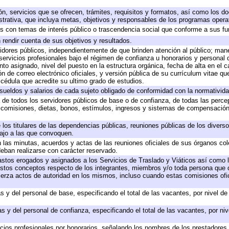
ón, servicios que se ofrecen, trámites, requisitos y formatos, así como los 
rativa, que incluya metas, objetivos y responsables de los programas operati
dos con temas de interés público o trascendencia social que conforme a sus f
 rendir cuenta de sus objetivos y resultados.
rvidores públicos, independientemente de que brinden atención al público; man
servicios profesionales bajo el régimen de confianza u honorarios y personal de
 asignado, nivel del puesto en la estructura orgánica, fecha de alta en el ca
ón de correo electrónico oficiales, y versión pública de su currículum vitae qu
y cédula que acredite su ultimo grado de estudios.
 sueldos y salarios de cada sujeto obligado de conformidad con la normativida
a de todos los servidores públicos de base o de confianza, de todas las perc
, comisiones, dietas, bonos, estímulos, ingresos y sistemas de compensación
 los titulares de las dependencias públicas, reuniones públicas de los divers
bajo a las que convoquen.
en las minutas, acuerdos y actas de las reuniones oficiales de sus órganos col
eban realizarse con carácter reservado.
gastos erogados y asignados a los Servicios de Traslado y Viáticos así como
 a estos conceptos respecto de los integrantes, miembros y/o toda persona qu
jerza actos de autoridad en los mismos, incluso cuando estas comisiones ofic
s y del personal de base, especificando el total de las vacantes, por nivel d
s y del personal de confianza, especificando el total de las vacantes, por ni
icios profesionales por honorarios, señalando los nombres de los prestadores d