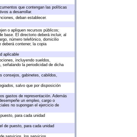
documentos que contengan las políticas
vos a desarrollar.
unciones, deban establecer.
ejen o apliquen recursos públicos;
 base. El directorio deberá incluir, al
rgo, número telefónico, domicilio
e deberá contener, la copia
d aplicable
epciones, incluyendo sueldos,
, señalando la periodicidad de dicha
os consejos, gabinetes, cabildos,
egiados, salvo que por disposición
 los gastos de representación. Además
e desempeñe un empleo, cargo o
iales no supongan el ejercicio de
e puesto, para cada unidad
vel de puesto, para cada unidad
e servicios, los servicios