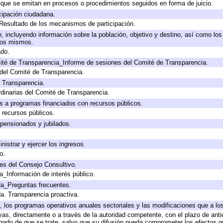
s que se emitan en procesos o procedimientos seguidos en forma de juicio.
cipación ciudadana.
 Resultado de los mecanismos de participación.
 incluyendo información sobre la población, objetivo y destino, así como los
 los mismos.
ado.
ité de Transparencia_Informe de sesiones del Comité de Transparencia.
del Comité de Transparencia.
e Transparencia.
dinarias del Comité de Transparencia.
s a programas financiados con recursos públicos.
 recursos públicos.
 pensionados y jubilados.
nistrar y ejercer los ingresos.
o.
es del Consejo Consultivo.
a_Información de interés público.
da_Preguntas frecuentes.
da. Transparencia proactiva.
lo, los programas operativos anuales sectoriales y las modificaciones que a 
ivas, directamente o a través de la autoridad competente, con el plazo de ant
ligado de que se trate, salvo que su difusión pueda comprometer los efectos q