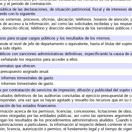
s y el periodo de contratación.
pública de las declaraciones, de situación patrimonial, fiscal y de intereses de
erdo con lo siguiente.
los sistemas, procesos, oficinas, ubicación, teléfonos, horarios de atención, 
s de acceso a la información, así como las solicitudes recibidas y las respue
domicilio oficial, teléfono y dirección electrónica de los servidores públicos
rsos para ocupar cargos públicos y los resultados de los mismos.
desde el nivel de jefe de departamento o equivalente, hasta el titular del suje
 sido objeto.
públicos con sanciones administrativas definitivas, especificando la causa de s
señalando los requisitos para acceder a ellos.
 formatos que ofrecen.
e presupuesto asignado anual.
 informes trimestrales de gasto.
 informes trimestrales de gasto.
por contratación de servicios de impresión, difusión y publicidad del sujeto 
ultados definitivos de las auditorías concluidas al ejercicio presupuestal de c
respondan; una vez que se hayan agotado y resuelto los recursos que en su 
nación de los estados financieros.
ormación acerca de los permisos, licencias, concesiones, licitaciones de obra
iones otorgadas por las entidades públicas, así como las opiniones argumentos
an los resultados de los procedimientos administrativos aludidos. Cuando se
torizaciones a particulares, la información al respecto deberá contener el nomb
ón, licencia, autorización o permiso, el fundamento legal y el tiempo de vigen