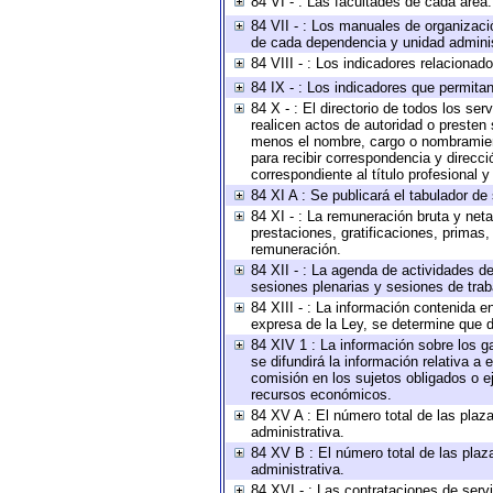
84 VI - : Las facultades de cada área.
84 VII - : Los manuales de organizaci
de cada dependencia y unidad administ
84 VIII - : Los indicadores relaciona
84 IX - : Los indicadores que permitan
84 X - : El directorio de todos los se
realicen actos de autoridad o presten 
menos el nombre, cargo o nombramiento
para recibir correspondencia y direcci
correspondiente al título profesional 
84 XI A : Se publicará el tabulador de
84 XI - : La remuneración bruta y net
prestaciones, gratificaciones, primas
remuneración.
84 XII - : La agenda de actividades de
sesiones plenarias y sesiones de tra
84 XIII - : La información contenida 
expresa de la Ley, se determine que d
84 XIV 1 : La información sobre los 
se difundirá la información relativa
comisión en los sujetos obligados o e
recursos económicos.
84 XV A : El número total de las plaza
administrativa.
84 XV B : El número total de las plaza
administrativa.
84 XVI - : Las contrataciones de serv