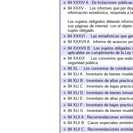
84 XXXIV A : De licitaciones públicas 
84 XXXV - : Los informes que por disp
información estadística, responda a l
Los sujetos obligados deberán informa
sus páginas de internet, con el objet
sujeto obligado.
84 XXXVI - : Las estadísticas que ge
84 XXXVII A : Informe de avances pro
84 XXXVII B : Los sujetos obligados d
aplicables en cumplimiento de la Ley
84 XXXIX - : Los convenios que realic
seguridad pública.
84 XL - : Los convenios de coordinaci
84 XLI A : Inventario de bienes muebl
84 XLI B : Inventario de altas practi
84 XLI C : Inventario de bajas practi
84 XLI D : Inventario de bienes inmue
84 XLI E : Inventario de altas practi
84 XLI F : Inventario de bajas practi
84 XLI G : Inventario de bienes mueb
84 XLII A : Recomendaciones emitida
84 XLII B : Casos especiales emitido
84 XLII C : Recomendaciones emitida