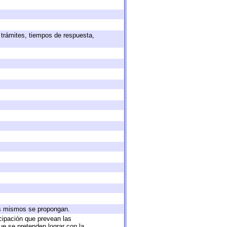
 trámites, tiempos de respuesta,
los mismos se propongan.
icipación que prevean las
ue se pretenden lograr con la