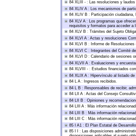
84 XLIII - : Las resoluciones y laudo
84 XLIV A : Los mecanismos de parti
84 XLIV B : Participación ciudadana,
84 XLV A : Los programas que ofrecen,
requisitos y formatos para acceder a
84 XLV B : Trámites del Sujeto Oblig
84 XLVI A : Actas y resoluciones Com
84 XLVI B : Informe de Resoluciones 
84 XLVI C : Integrantes del Comité d
84 XLVI D : Calendario de sesiones or
84 XLVII A : Evaluaciones y encuesta
84 XLVIII - : Estudios financiados con
84 XLIX A : Hipervínculo al listado de
84 L A : Ingresos recibidos.
84 L B : Responsables de recibir, admi
84 LII A : Actas del Consejo Consultiv
84 LII B : Opiniones y recomendacion
84 LIII A : Más información relacionad
84 LIII B : Más información relaciona
84 LIII C : Más información relaciona
85 I A1 : El Plan Estatal de Desarrol
85 I I : Las disposiciones administrat
disposiciones aplicables al sujeto ob