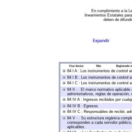
En cumplimiento a la L
lineamientos Estatales par
deben de difundi
Expandir
Frac-Inciso
Mes
Registrado el
84 I A : Los instrumentos de control 
84 I B : Los instrumentos de control a
84 I C : Los instrumentos de control a
84 II - : El marco normativo aplicable
administrativos, reglas de operación, cr
84 IV A : Ingresos recibidos por cualq
84 IV B : Egresos.
84 IV C : Responsables de recibir, adm
84 V - : Su estructura orgánica comple
corresponden a cada servidor público,
aplicables.