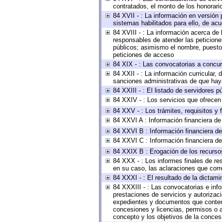
contratados, el monto de los honorario
84 XVII - : La información en versión 
sistemas habilitados para ello, de acu
84 XVIII - : La información acerca de 
responsables de atender las peticione
públicos; asimismo el nombre, puesto, 
peticiones de acceso
84 XIX - : Las convocatorias a concu
84 XXII - : La información curricular, 
sanciones administrativas de que haya
84 XXIII - : El listado de servidores 
84 XXIV - : Los servicios que ofrecen 
84 XXV - : Los trámites, requisitos y
84 XXVI A : Información financiera d
84 XXVI B : Información financiera de
84 XXVI C : Información financiera de
84 XXIX B : Erogación de los recursos 
84 XXX - : Los informes finales de res
en su caso, las aclaraciones que cor
84 XXXI - : El resultado de la dictami
84 XXXIII - : Las convocatorias e inf
prestaciones de servicios y autorizac
expedientes y documentos que conteng
concesiones y licencias, permisos o au
concepto y los objetivos de la concesi