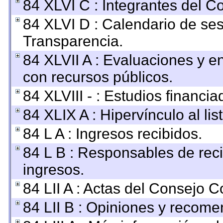
84 XLVI C : Integrantes del C
84 XLVI D : Calendario de ses
Transparencia.
84 XLVII A : Evaluaciones y 
con recursos públicos.
84 XLVIII - : Estudios financi
84 XLIX A : Hipervínculo al li
84 L A : Ingresos recibidos.
84 L B : Responsables de recib
ingresos.
84 LII A : Actas del Consejo C
84 LII B : Opiniones y recom