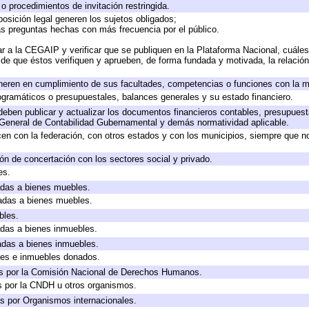
o procedimientos de invitación restringida.
osición legal generen los sujetos obligados;
as preguntas hechas con más frecuencia por el público.
r a la CEGAIP y verificar que se publiquen en la Plataforma Nacional, cuáles
o de que éstos verifiquen y aprueben, de forma fundada y motivada, la relació
neren en cumplimiento de sus facultades, competencias o funciones con la m
gramáticos o presupuestales, balances generales y su estado financiero.
eben publicar y actualizar los documentos financieros contables, presupuest
 General de Contabilidad Gubernamental y demás normatividad aplicable.
en con la federación, con otros estados y con los municipios, siempre que n
ón de concertación con los sectores social y privado.
es.
cadas a bienes muebles.
cadas a bienes muebles.
bles.
cadas a bienes inmuebles.
cadas a bienes inmuebles.
les e inmuebles donados.
s por la Comisión Nacional de Derechos Humanos.
s por la CNDH u otros organismos.
s por Organismos internacionales.