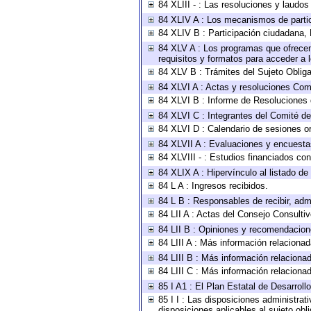
84 XLIII - : Las resoluciones y laudo
84 XLIV A : Los mecanismos de parti
84 XLIV B : Participación ciudadana,
84 XLV A : Los programas que ofrecen,
requisitos y formatos para acceder a
84 XLV B : Trámites del Sujeto Oblig
84 XLVI A : Actas y resoluciones Com
84 XLVI B : Informe de Resoluciones 
84 XLVI C : Integrantes del Comité d
84 XLVI D : Calendario de sesiones or
84 XLVII A : Evaluaciones y encuesta
84 XLVIII - : Estudios financiados con
84 XLIX A : Hipervínculo al listado de
84 L A : Ingresos recibidos.
84 L B : Responsables de recibir, admi
84 LII A : Actas del Consejo Consultiv
84 LII B : Opiniones y recomendacion
84 LIII A : Más información relacionad
84 LIII B : Más información relaciona
84 LIII C : Más información relaciona
85 I A1 : El Plan Estatal de Desarrol
85 I I : Las disposiciones administrat
disposiciones aplicables al sujeto ob