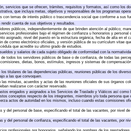
ón, servicios que se ofrecen, trámites, requisitos y formatos, así como los 
rativa, que incluya metas, objetivos y responsables de los programas operati
dos con temas de interés público o trascendencia social que conforme a sus f
 rendir cuenta de sus objetivos y resultados.
rvidores públicos, independientemente de que brinden atención al público; man
servicios profesionales bajo el régimen de confianza u honorarios y personal de
 asignado, nivel del puesto en la estructura orgánica, fecha de alta en el ca
ón de correo electrónico oficiales, y versión pública de su currículum vitae qu
y cédula que acredite su ultimo grado de estudios.
 sueldos y salarios de cada sujeto obligado de conformidad con la normativida
a de todos los servidores públicos de base o de confianza, de todas las perc
, comisiones, dietas, bonos, estímulos, ingresos y sistemas de compensación
 los titulares de las dependencias públicas, reuniones públicas de los divers
bajo a las que convoquen.
en las minutas, acuerdos y actas de las reuniones oficiales de sus órganos col
eban realizarse con carácter reservado.
gastos erogados y asignados a los Servicios de Traslado y Viáticos así como
 a estos conceptos respecto de los integrantes, miembros y/o toda persona qu
jerza actos de autoridad en los mismos, incluso cuando estas comisiones ofic
s y del personal de base, especificando el total de las vacantes, por nivel d
s y del personal de confianza, especificando el total de las vacantes, por ni
icios profesionales por honorarios, señalando los nombres de los prestadores d