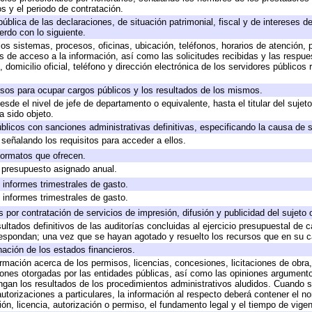
s y el periodo de contratación.
pública de las declaraciones, de situación patrimonial, fiscal y de intereses de
erdo con lo siguiente.
los sistemas, procesos, oficinas, ubicación, teléfonos, horarios de atención, 
s de acceso a la información, así como las solicitudes recibidas y las respue
domicilio oficial, teléfono y dirección electrónica de los servidores públicos
rsos para ocupar cargos públicos y los resultados de los mismos.
desde el nivel de jefe de departamento o equivalente, hasta el titular del suje
 sido objeto.
públicos con sanciones administrativas definitivas, especificando la causa de s
señalando los requisitos para acceder a ellos.
 formatos que ofrecen.
e presupuesto asignado anual.
 informes trimestrales de gasto.
 informes trimestrales de gasto.
por contratación de servicios de impresión, difusión y publicidad del sujeto 
ultados definitivos de las auditorías concluidas al ejercicio presupuestal de c
respondan; una vez que se hayan agotado y resuelto los recursos que en su 
nación de los estados financieros.
ormación acerca de los permisos, licencias, concesiones, licitaciones de obra
iones otorgadas por las entidades públicas, así como las opiniones argumentos
an los resultados de los procedimientos administrativos aludidos. Cuando se
torizaciones a particulares, la información al respecto deberá contener el nomb
ón, licencia, autorización o permiso, el fundamento legal y el tiempo de vigen