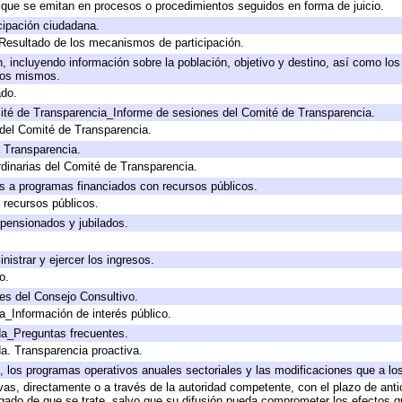
s que se emitan en procesos o procedimientos seguidos en forma de juicio.
cipación ciudadana.
 Resultado de los mecanismos de participación.
 incluyendo información sobre la población, objetivo y destino, así como los
 los mismos.
ado.
ité de Transparencia_Informe de sesiones del Comité de Transparencia.
del Comité de Transparencia.
e Transparencia.
dinarias del Comité de Transparencia.
s a programas financiados con recursos públicos.
 recursos públicos.
 pensionados y jubilados.
nistrar y ejercer los ingresos.
o.
es del Consejo Consultivo.
a_Información de interés público.
da_Preguntas frecuentes.
da. Transparencia proactiva.
lo, los programas operativos anuales sectoriales y las modificaciones que a 
ivas, directamente o a través de la autoridad competente, con el plazo de ant
ligado de que se trate, salvo que su difusión pueda comprometer los efectos q