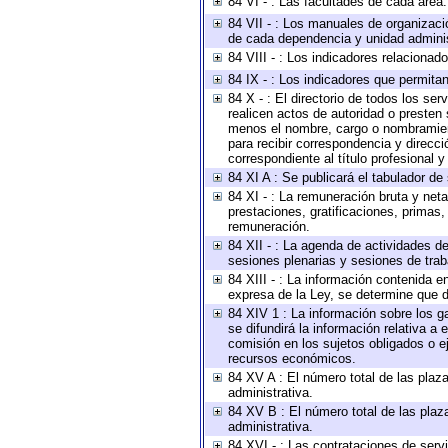
84 VI - : Las facultades de cada área.
84 VII - : Los manuales de organizaci
de cada dependencia y unidad administ
84 VIII - : Los indicadores relaciona
84 IX - : Los indicadores que permitan
84 X - : El directorio de todos los se
realicen actos de autoridad o presten 
menos el nombre, cargo o nombramiento
para recibir correspondencia y direcci
correspondiente al título profesional 
84 XI A : Se publicará el tabulador de
84 XI - : La remuneración bruta y net
prestaciones, gratificaciones, primas
remuneración.
84 XII - : La agenda de actividades de
sesiones plenarias y sesiones de tra
84 XIII - : La información contenida 
expresa de la Ley, se determine que d
84 XIV 1 : La información sobre los 
se difundirá la información relativa
comisión en los sujetos obligados o e
recursos económicos.
84 XV A : El número total de las plaza
administrativa.
84 XV B : El número total de las plaza
administrativa.
84 XVI - : Las contrataciones de serv