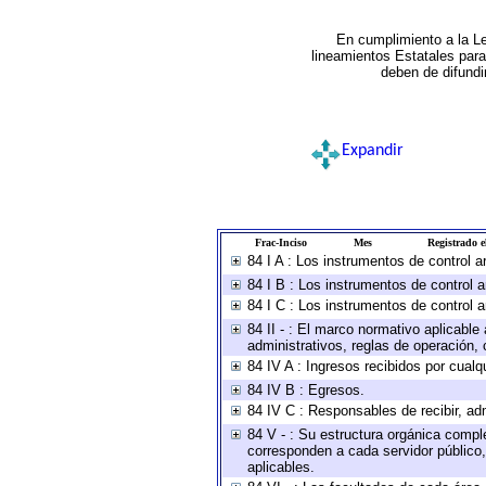
En cumplimiento a la L
lineamientos Estatales par
deben de difundi
Expandir
Frac-Inciso
Mes
Registrado el
84 I A : Los instrumentos de control 
84 I B : Los instrumentos de control a
84 I C : Los instrumentos de control a
84 II - : El marco normativo aplicable
administrativos, reglas de operación, cr
84 IV A : Ingresos recibidos por cualq
84 IV B : Egresos.
84 IV C : Responsables de recibir, adm
84 V - : Su estructura orgánica comple
corresponden a cada servidor público,
aplicables.