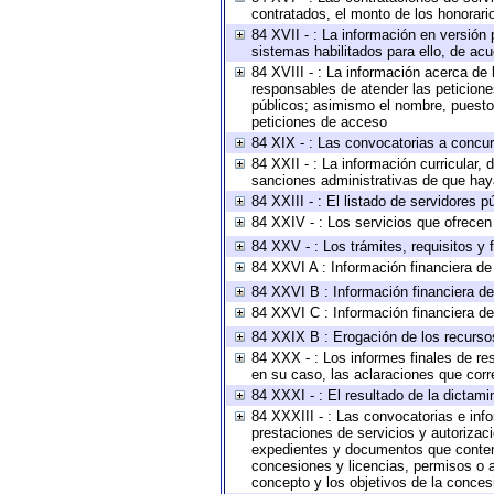
contratados, el monto de los honorario
84 XVII - : La información en versión 
sistemas habilitados para ello, de acu
84 XVIII - : La información acerca de 
responsables de atender las peticione
públicos; asimismo el nombre, puesto, 
peticiones de acceso
84 XIX - : Las convocatorias a concu
84 XXII - : La información curricular, 
sanciones administrativas de que haya
84 XXIII - : El listado de servidores 
84 XXIV - : Los servicios que ofrecen 
84 XXV - : Los trámites, requisitos y
84 XXVI A : Información financiera d
84 XXVI B : Información financiera de
84 XXVI C : Información financiera de
84 XXIX B : Erogación de los recursos 
84 XXX - : Los informes finales de res
en su caso, las aclaraciones que cor
84 XXXI - : El resultado de la dictami
84 XXXIII - : Las convocatorias e inf
prestaciones de servicios y autorizac
expedientes y documentos que conteng
concesiones y licencias, permisos o au
concepto y los objetivos de la concesi