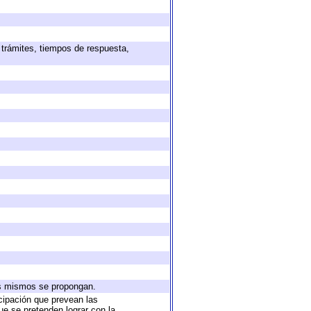
 trámites, tiempos de respuesta,
los mismos se propongan.
icipación que prevean las
ue se pretenden lograr con la