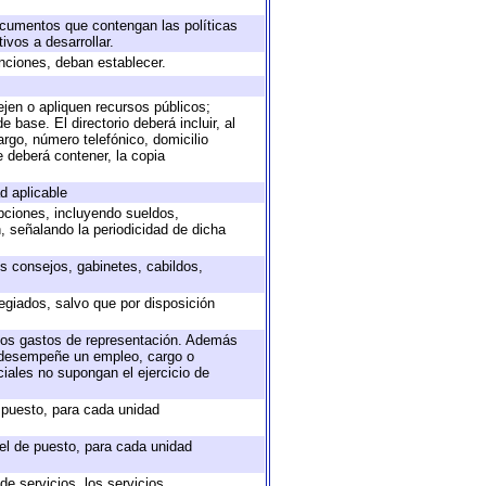
documentos que contengan las políticas
vos a desarrollar.
unciones, deban establecer.
ejen o apliquen recursos públicos;
 base. El directorio deberá incluir, al
rgo, número telefónico, domicilio
e deberá contener, la copia
d aplicable
epciones, incluyendo sueldos,
, señalando la periodicidad de dicha
os consejos, gabinetes, cabildos,
egiados, salvo que por disposición
 los gastos de representación. Además
e desempeñe un empleo, cargo o
iales no supongan el ejercicio de
e puesto, para cada unidad
vel de puesto, para cada unidad
e servicios, los servicios