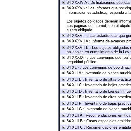
84 XXXIV A : De licitaciones públicas 
84 XXXV - : Los informes que por disp
información estadística, responda a l
Los sujetos obligados deberán informa
sus páginas de internet, con el objet
sujeto obligado.
84 XXXVI - : Las estadísticas que ge
84 XXXVII A : Informe de avances pro
84 XXXVII B : Los sujetos obligados d
aplicables en cumplimiento de la Ley
84 XXXIX - : Los convenios que realic
seguridad pública.
84 XL - : Los convenios de coordinaci
84 XLI A : Inventario de bienes muebl
84 XLI B : Inventario de altas practi
84 XLI C : Inventario de bajas practi
84 XLI D : Inventario de bienes inmue
84 XLI E : Inventario de altas practi
84 XLI F : Inventario de bajas practi
84 XLI G : Inventario de bienes mueb
84 XLII A : Recomendaciones emitida
84 XLII B : Casos especiales emitido
84 XLII C : Recomendaciones emitida