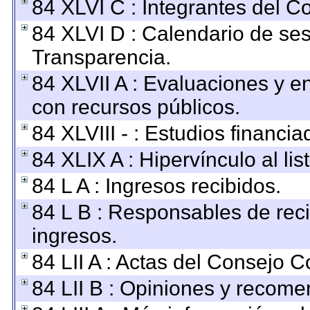
84 XLVI C : Integrantes del C
84 XLVI D : Calendario de ses
Transparencia.
84 XLVII A : Evaluaciones y 
con recursos públicos.
84 XLVIII - : Estudios financi
84 XLIX A : Hipervínculo al li
84 L A : Ingresos recibidos.
84 L B : Responsables de recib
ingresos.
84 LII A : Actas del Consejo C
84 LII B : Opiniones y recom