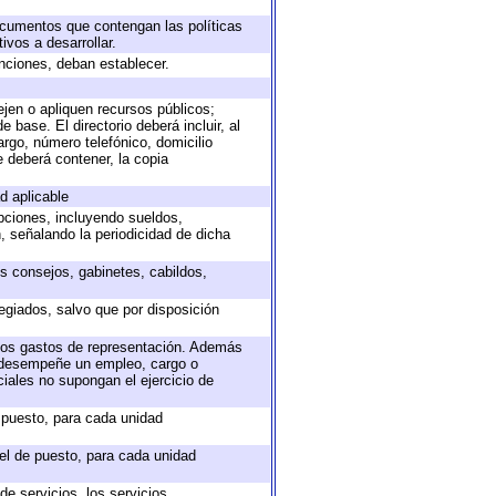
documentos que contengan las políticas
vos a desarrollar.
unciones, deban establecer.
ejen o apliquen recursos públicos;
 base. El directorio deberá incluir, al
rgo, número telefónico, domicilio
e deberá contener, la copia
d aplicable
epciones, incluyendo sueldos,
, señalando la periodicidad de dicha
os consejos, gabinetes, cabildos,
egiados, salvo que por disposición
 los gastos de representación. Además
e desempeñe un empleo, cargo o
iales no supongan el ejercicio de
e puesto, para cada unidad
vel de puesto, para cada unidad
e servicios, los servicios