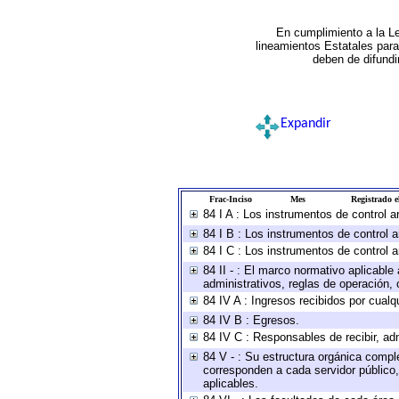
En cumplimiento a la L
lineamientos Estatales par
deben de difundi
Expandir
Frac-Inciso
Mes
Registrado el
84 I A : Los instrumentos de control 
84 I B : Los instrumentos de control a
84 I C : Los instrumentos de control a
84 II - : El marco normativo aplicable
administrativos, reglas de operación, cr
84 IV A : Ingresos recibidos por cualq
84 IV B : Egresos.
84 IV C : Responsables de recibir, adm
84 V - : Su estructura orgánica comple
corresponden a cada servidor público,
aplicables.