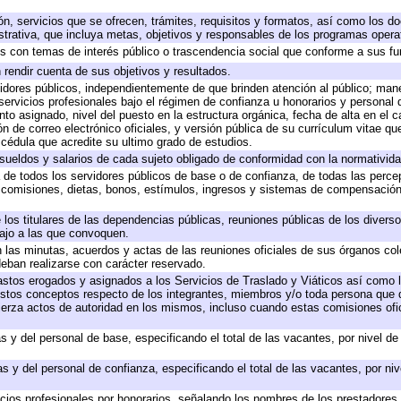
ón, servicios que se ofrecen, trámites, requisitos y formatos, así como los 
rativa, que incluya metas, objetivos y responsables de los programas operati
dos con temas de interés público o trascendencia social que conforme a sus f
 rendir cuenta de sus objetivos y resultados.
rvidores públicos, independientemente de que brinden atención al público; man
servicios profesionales bajo el régimen de confianza u honorarios y personal de
 asignado, nivel del puesto en la estructura orgánica, fecha de alta en el ca
ón de correo electrónico oficiales, y versión pública de su currículum vitae qu
y cédula que acredite su ultimo grado de estudios.
 sueldos y salarios de cada sujeto obligado de conformidad con la normativida
a de todos los servidores públicos de base o de confianza, de todas las perc
, comisiones, dietas, bonos, estímulos, ingresos y sistemas de compensación
 los titulares de las dependencias públicas, reuniones públicas de los divers
bajo a las que convoquen.
en las minutas, acuerdos y actas de las reuniones oficiales de sus órganos col
eban realizarse con carácter reservado.
gastos erogados y asignados a los Servicios de Traslado y Viáticos así como
 a estos conceptos respecto de los integrantes, miembros y/o toda persona qu
jerza actos de autoridad en los mismos, incluso cuando estas comisiones ofic
s y del personal de base, especificando el total de las vacantes, por nivel d
s y del personal de confianza, especificando el total de las vacantes, por ni
icios profesionales por honorarios, señalando los nombres de los prestadores d