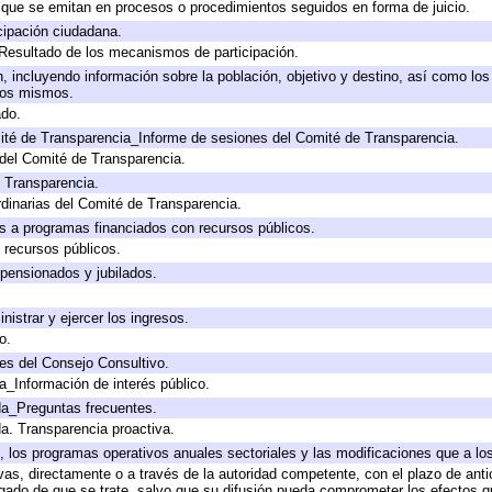
s que se emitan en procesos o procedimientos seguidos en forma de juicio.
cipación ciudadana.
 Resultado de los mecanismos de participación.
 incluyendo información sobre la población, objetivo y destino, así como los
 los mismos.
ado.
ité de Transparencia_Informe de sesiones del Comité de Transparencia.
del Comité de Transparencia.
e Transparencia.
dinarias del Comité de Transparencia.
s a programas financiados con recursos públicos.
 recursos públicos.
 pensionados y jubilados.
nistrar y ejercer los ingresos.
o.
es del Consejo Consultivo.
a_Información de interés público.
da_Preguntas frecuentes.
da. Transparencia proactiva.
lo, los programas operativos anuales sectoriales y las modificaciones que a 
ivas, directamente o a través de la autoridad competente, con el plazo de ant
ligado de que se trate, salvo que su difusión pueda comprometer los efectos q