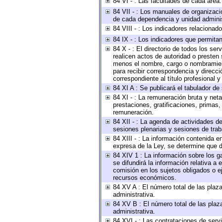
84 VI - : Las facultades de cada área.
84 VII - : Los manuales de organizaci
de cada dependencia y unidad administ
84 VIII - : Los indicadores relaciona
84 IX - : Los indicadores que permitan
84 X - : El directorio de todos los se
realicen actos de autoridad o presten 
menos el nombre, cargo o nombramiento
para recibir correspondencia y direcci
correspondiente al título profesional 
84 XI A : Se publicará el tabulador de
84 XI - : La remuneración bruta y net
prestaciones, gratificaciones, primas
remuneración.
84 XII - : La agenda de actividades de
sesiones plenarias y sesiones de tra
84 XIII - : La información contenida 
expresa de la Ley, se determine que d
84 XIV 1 : La información sobre los 
se difundirá la información relativa
comisión en los sujetos obligados o e
recursos económicos.
84 XV A : El número total de las plaza
administrativa.
84 XV B : El número total de las plaza
administrativa.
84 XVI - : Las contrataciones de serv