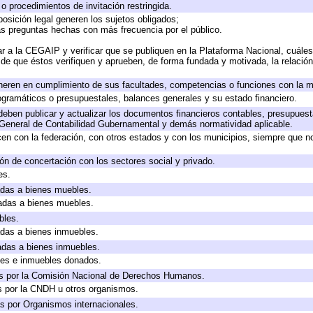
o procedimientos de invitación restringida.
osición legal generen los sujetos obligados;
as preguntas hechas con más frecuencia por el público.
r a la CEGAIP y verificar que se publiquen en la Plataforma Nacional, cuáles
o de que éstos verifiquen y aprueben, de forma fundada y motivada, la relació
neren en cumplimiento de sus facultades, competencias o funciones con la m
gramáticos o presupuestales, balances generales y su estado financiero.
eben publicar y actualizar los documentos financieros contables, presupuest
 General de Contabilidad Gubernamental y demás normatividad aplicable.
en con la federación, con otros estados y con los municipios, siempre que n
ón de concertación con los sectores social y privado.
es.
cadas a bienes muebles.
cadas a bienes muebles.
bles.
cadas a bienes inmuebles.
cadas a bienes inmuebles.
les e inmuebles donados.
s por la Comisión Nacional de Derechos Humanos.
s por la CNDH u otros organismos.
s por Organismos internacionales.