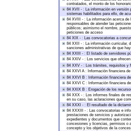
contratados, el monto de los honorario
84 XVII - : La información en versión 
sistemas habilitados para ello, de acu
84 XVIII - : La información acerca de 
responsables de atender las peticione
públicos; asimismo el nombre, puesto, 
peticiones de acceso
84 XIX - : Las convocatorias a concu
84 XXII - : La información curricular, 
sanciones administrativas de que haya
84 XXIII - : El listado de servidores 
84 XXIV - : Los servicios que ofrecen 
84 XXV - : Los trámites, requisitos y
84 XXVI A : Información financiera d
84 XXVI B : Información financiera de
84 XXVI C : Información financiera de
84 XXIX B : Erogación de los recursos 
84 XXX - : Los informes finales de res
en su caso, las aclaraciones que cor
84 XXXI - : El resultado de la dictami
84 XXXIII - : Las convocatorias e inf
prestaciones de servicios y autorizac
expedientes y documentos que conteng
concesiones y licencias, permisos o au
concepto y los objetivos de la concesi