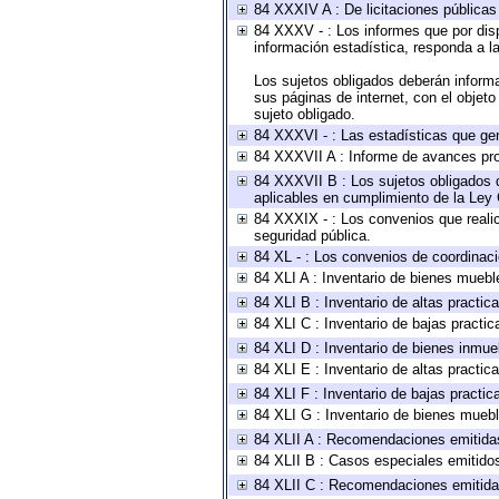
84 XXXIV A : De licitaciones públicas 
84 XXXV - : Los informes que por disp
información estadística, responda a l
Los sujetos obligados deberán informa
sus páginas de internet, con el objet
sujeto obligado.
84 XXXVI - : Las estadísticas que ge
84 XXXVII A : Informe de avances pro
84 XXXVII B : Los sujetos obligados d
aplicables en cumplimiento de la Ley
84 XXXIX - : Los convenios que realic
seguridad pública.
84 XL - : Los convenios de coordinaci
84 XLI A : Inventario de bienes muebl
84 XLI B : Inventario de altas practi
84 XLI C : Inventario de bajas practi
84 XLI D : Inventario de bienes inmue
84 XLI E : Inventario de altas practi
84 XLI F : Inventario de bajas practi
84 XLI G : Inventario de bienes mueb
84 XLII A : Recomendaciones emitida
84 XLII B : Casos especiales emitido
84 XLII C : Recomendaciones emitida