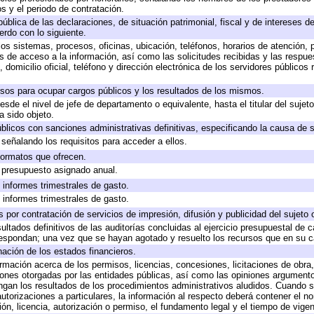
s y el periodo de contratación.
pública de las declaraciones, de situación patrimonial, fiscal y de intereses de
erdo con lo siguiente.
los sistemas, procesos, oficinas, ubicación, teléfonos, horarios de atención, 
s de acceso a la información, así como las solicitudes recibidas y las respue
domicilio oficial, teléfono y dirección electrónica de los servidores públicos
rsos para ocupar cargos públicos y los resultados de los mismos.
desde el nivel de jefe de departamento o equivalente, hasta el titular del suje
 sido objeto.
públicos con sanciones administrativas definitivas, especificando la causa de s
señalando los requisitos para acceder a ellos.
 formatos que ofrecen.
e presupuesto asignado anual.
 informes trimestrales de gasto.
 informes trimestrales de gasto.
por contratación de servicios de impresión, difusión y publicidad del sujeto 
ultados definitivos de las auditorías concluidas al ejercicio presupuestal de c
respondan; una vez que se hayan agotado y resuelto los recursos que en su 
nación de los estados financieros.
ormación acerca de los permisos, licencias, concesiones, licitaciones de obra
iones otorgadas por las entidades públicas, así como las opiniones argumentos
an los resultados de los procedimientos administrativos aludidos. Cuando se
torizaciones a particulares, la información al respecto deberá contener el nomb
ón, licencia, autorización o permiso, el fundamento legal y el tiempo de vigen