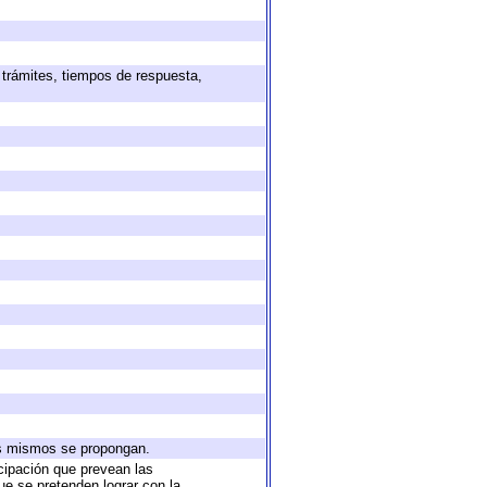
 trámites, tiempos de respuesta,
los mismos se propongan.
icipación que prevean las
ue se pretenden lograr con la