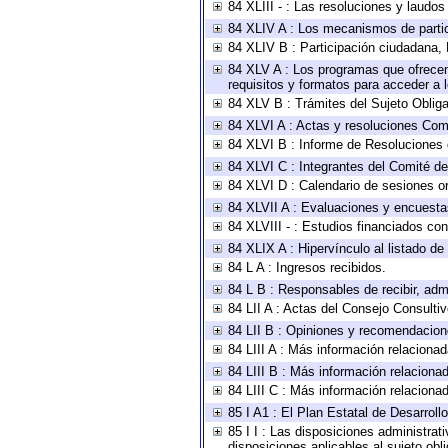
84 XLIII - : Las resoluciones y laudo
84 XLIV A : Los mecanismos de parti
84 XLIV B : Participación ciudadana,
84 XLV A : Los programas que ofrecen,
requisitos y formatos para acceder a
84 XLV B : Trámites del Sujeto Oblig
84 XLVI A : Actas y resoluciones Com
84 XLVI B : Informe de Resoluciones 
84 XLVI C : Integrantes del Comité d
84 XLVI D : Calendario de sesiones or
84 XLVII A : Evaluaciones y encuesta
84 XLVIII - : Estudios financiados con
84 XLIX A : Hipervínculo al listado de
84 L A : Ingresos recibidos.
84 L B : Responsables de recibir, admi
84 LII A : Actas del Consejo Consultiv
84 LII B : Opiniones y recomendacion
84 LIII A : Más información relacionad
84 LIII B : Más información relaciona
84 LIII C : Más información relaciona
85 I A1 : El Plan Estatal de Desarrol
85 I I : Las disposiciones administrat
disposiciones aplicables al sujeto ob