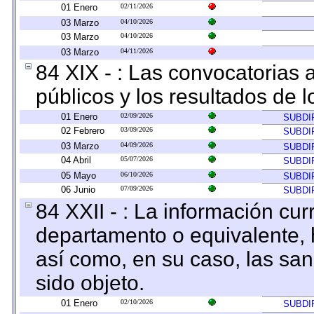
01 Enero
02/11/2026
03 Marzo
04/10/2026
03 Marzo
04/10/2026
03 Marzo
04/11/2026
84 XIX - : Las convocatorias
públicos y los resultados de 
01 Enero
02/09/2026
SUBDI
02 Febrero
03/09/2026
SUBDI
03 Marzo
04/09/2026
SUBDI
04 Abril
05/07/2026
SUBDI
05 Mayo
06/10/2026
SUBDI
06 Junio
07/09/2026
SUBDI
84 XXII - : La información curr
departamento o equivalente, ha
así como, en su caso, las sa
sido objeto.
01 Enero
02/10/2026
SUBDI