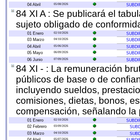
04 Abril
05/08/2026
SUBDI
84 XI A : Se publicará el tab
sujeto obligado de conformid
01 Enero
02/10/2026
SUBDI
03 Marzo
04/10/2026
SUBDI
04 Abril
05/06/2026
SUBDI
05 Mayo
06/09/2026
SUBDI
06 Junio
07/09/2026
SUBDI
84 XI - : La remuneración bru
públicos de base o de confia
incluyendo sueldos, prestacio
comisiones, dietas, bonos, es
compensación, señalando la 
01 Enero
02/10/2026
SUBDI
02 Febrero
03/09/2026
SUBD
03 Marzo
04/10/2026
SUBD
04 Abril
05/07/2026
SUBDI