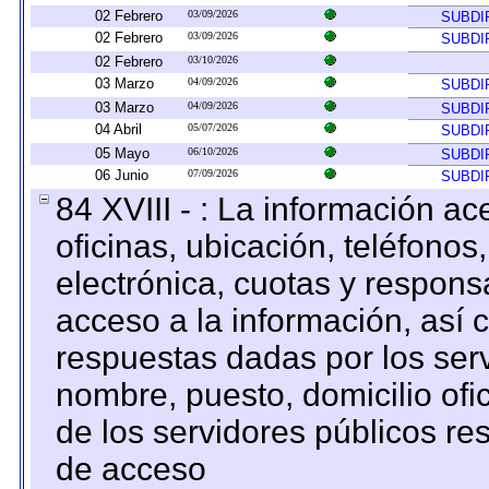
02 Febrero
03/09/2026
SUBDI
02 Febrero
03/09/2026
SUBDI
02 Febrero
03/10/2026
03 Marzo
04/09/2026
SUBDI
03 Marzo
04/09/2026
SUBDI
04 Abril
05/07/2026
SUBDI
05 Mayo
06/10/2026
SUBDI
06 Junio
07/09/2026
SUBDI
84 XVIII - : La información a
oficinas, ubicación, teléfonos
electrónica, cuotas y respons
acceso a la información, así c
respuestas dadas por los ser
nombre, puesto, domicilio ofic
de los servidores públicos re
de acceso