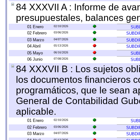
84 XXXVII A : Informe de ava
presupuestales, balances gen
01 Enero
02/10/2026
SUB
02 Febrero
03/06/2026
SUBDI
03 Marzo
04/07/2026
SUBDI
04 Abril
05/13/2026
SUBDI
05 Mayo
06/16/2026
SUB
06 Junio
07/08/2026
SUB
84 XXXVII B : Los sujetos obl
los documentos financieros c
programáticos, que le sean a
General de Contabilidad Gub
aplicable.
01 Enero
02/10/2026
SUB
02 Febrero
03/06/2026
SUBDI
03 Marzo
04/07/2026
SUBDI
05/13/2026