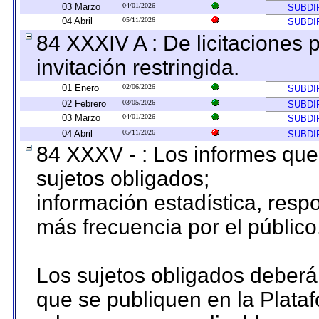
03 Marzo
04/01/2026
SUBDI
04 Abril
05/11/2026
SUBDI
84 XXXIV A : De licitaciones 
invitación restringida.
01 Enero
02/06/2026
SUBDI
02 Febrero
03/05/2026
SUBDI
03 Marzo
04/01/2026
SUBDI
04 Abril
05/11/2026
SUBDI
84 XXXV - : Los informes que 
sujetos obligados;
información estadística, res
más frecuencia por el público
Los sujetos obligados deberán
que se publiquen en la Plata