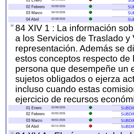
01 Enero
SU
02 Febrero
03/09/2026
SU
03 Marzo
04/10/2026
SU
04 Abril
05/08/2026
SU
84 XIV 1 : La información so
a los Servicios de Traslado y
representación. Además se dif
estos conceptos respecto de 
persona que desempeñe un em
sujetos obligados o ejerza ac
incluso cuando estas comisio
ejercicio de recursos económ
01 Enero
02/06/2026
SUBDI
02 Febrero
03/05/2026
SUBDI
03 Marzo
04/01/2026
SUBDI
04 Abril
05/11/2026
SUBDI