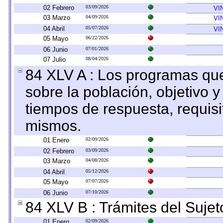
02 Febrero
03/09/2026
VI
03 Marzo
04/09/2026
VI
04 Abril
05/07/2026
VI
05 Mayo
06/22/2026
06 Junio
07/01/2026
07 Julio
08/04/2026
84 XLV A : Los programas que
sobre la población, objetivo y
tiempos de respuesta, requisi
mismos.
01 Enero
02/09/2026
02 Febrero
03/09/2026
03 Marzo
04/08/2026
04 Abril
05/12/2026
05 Mayo
07/07/2026
06 Junio
07/10/2026
84 XLV B : Trámites del Sujet
01 Enero
02/09/2026