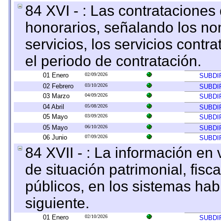
84 XVI - : Las contrataciones
honorarios, señalando los no
servicios, los servicios contr
el periodo de contratación.
01 Enero
02/09/2026
SUBDI
02 Febrero
03/10/2026
SUBDI
03 Marzo
04/09/2026
SUBDI
04 Abril
05/08/2026
SUBDI
05 Mayo
03/09/2026
SUBDI
05 Mayo
06/10/2026
SUBDI
06 Junio
07/09/2026
SUBDI
84 XVII - : La información en 
de situación patrimonial, fisc
públicos, en los sistemas habi
siguiente.
01 Enero
02/10/2026
SUBDI