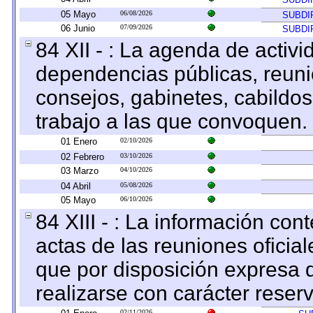
05 Mayo
06/08/2026
SUBDI
06 Junio
07/09/2026
SUBDI
84 XII - : La agenda de activi
dependencias públicas, reuni
consejos, gabinetes, cabildos
trabajo a las que convoquen.
01 Enero
02/10/2026
02 Febrero
03/10/2026
03 Marzo
04/10/2026
04 Abril
05/08/2026
05 Mayo
06/10/2026
84 XIII - : La información co
actas de las reuniones oficia
que por disposición expresa 
realizarse con carácter reser
02/11/2026