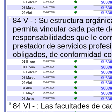
02 Febrero
03/04/2026
SUBDI
03 Marzo
04/01/2026
SUBDI
04 Abril
05/08/2026
SUBDI
84 V - : Su estructura orgáni
permita vincular cada parte de
responsabilidades que le cor
prestador de servicios profes
obligados, de conformidad con
01 Enero
02/09/2026
SUBDI
01 Enero
02/09/2026
SUBDI
02 Febrero
03/09/2026
SUBDI
03 Marzo
04/09/2026
SUBDI
04 Abril
05/06/2026
SUBDI
04 Abril
05/06/2026
SUBDI
05 Mayo
06/09/2026
SUBDI
06 Junio
07/09/2026
SUBDI
84 VI - : Las facultades de ca