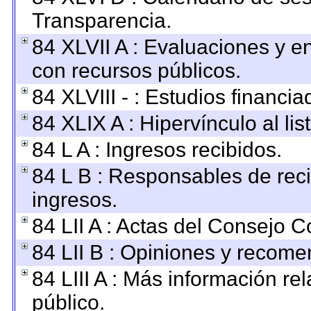
Transparencia.
84 XLVII A : Evaluaciones y 
con recursos públicos.
84 XLVIII - : Estudios financi
84 XLIX A : Hipervínculo al li
84 L A : Ingresos recibidos.
84 L B : Responsables de recib
ingresos.
84 LII A : Actas del Consejo C
84 LII B : Opiniones y recom
84 LIII A : Más información r
público.