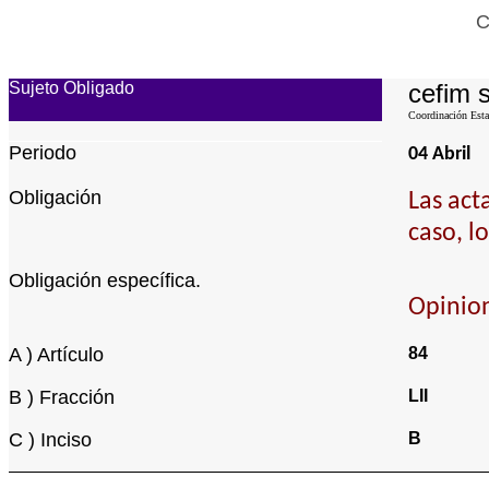
C
Sujeto Obligado
cefim s
Coordinación Estat
Periodo
04 Abril
Obligación
Las act
caso, l
Obligación específica.
Opinion
A ) Artículo
84
B ) Fracción
LII
C ) Inciso
B