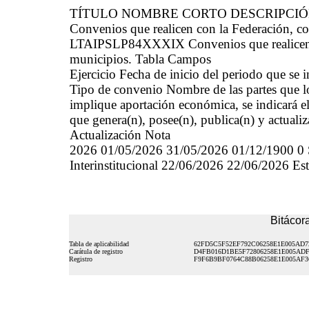
TÍTULO NOMBRE CORTO DESCRIPCI
Convenios que realicen con la Federación, co
LTAIPSLP84XXXIX Convenios que realicen co
municipios. Tabla Campos
Ejercicio Fecha de inicio del periodo que se
Tipo de convenio Nombre de las partes que l
implique aportación económica, se indicará el
que genera(n), posee(n), publica(n) y actuali
Actualización Nota
2026 01/05/2026 31/05/2026 01/12/1900 0 S
Interinstitucional 22/06/2026 22/06/2026 Es
Bitácora
Tabla de aplicabilidad
62FD5C5F52EF792C06258E1E005AD7
Carátula de registro
D4FB016D1BE5F72806258E1E005ADF
Registro
F9F6B9BF0764C88B06258E1E005AF3