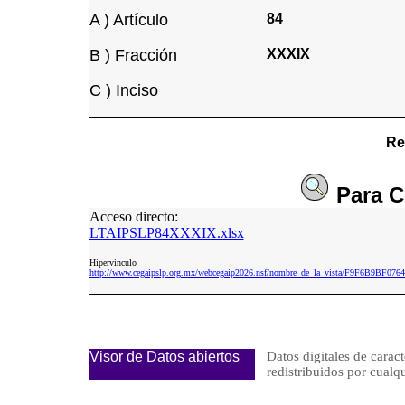
A ) Artículo
84
B ) Fracción
XXXIX
C ) Inciso
Re
Para
C
Acceso directo:
LTAIPSLP84XXXIX.xlsx
Hipervinculo
http://www.cegaipslp.org.mx/webcegaip2026.nsf/nombre_de_la_vista/F9F6B9BF
Visor de Datos abiertos
Datos digitales de caract
redistribuidos por cu