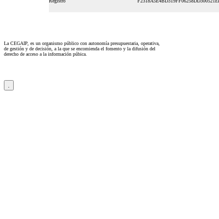
Registro
F2318A5E4BD319FF06258DD300521E
La CEGAIP, es un organismo público con autonomía presupuestaria, operativa,
de gestión y de decisión, a la que se encomienda el fomento y la difusión del
derecho de acceso a la información púbica.