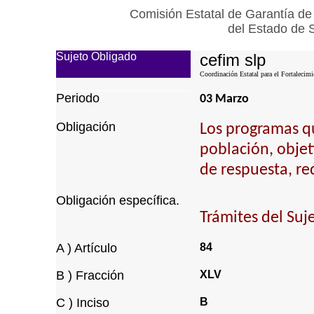
Comisión Estatal de Garantía de
del Estado de 
Sujeto Obligado
cefim slp
Coordinación Estatal para el Fortalecimi
Periodo
03 Marzo
Obligación
Los programas qu
población, objet
de respuesta, re
Obligación específica.
Trámites del Suj
A ) Artículo
84
B ) Fracción
XLV
C ) Inciso
B