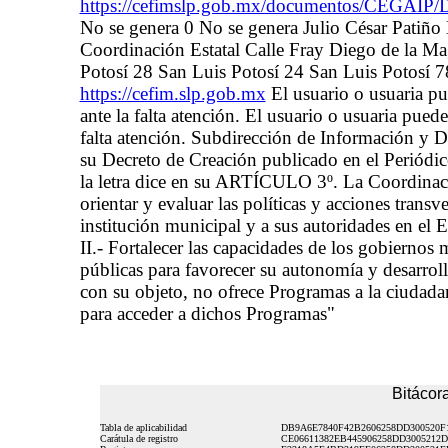
https://cefimslp.gob.mx/documentos/CEGAIP/
No se genera 0 No se genera Julio César Pati
Coordinación Estatal Calle Fray Diego de la Ma
Potosí 28 San Luis Potosí 24 San Luis Potosí
https://cefim.slp.gob.mx
El usuario o usuaria pu
ante la falta atención. El usuario o usuaria pued
falta atención. Subdirección de Información y 
su Decreto de Creación publicado en el Periódic
la letra dice en su ARTÍCULO 3º. La Coordinaci
orientar y evaluar las políticas y acciones transv
institución municipal y a sus autoridades en el E
II.- Fortalecer las capacidades de los gobiernos 
públicas para favorecer su autonomía y desarroll
con su objeto, no ofrece Programas a la ciudada
para acceder a dichos Programas"
Bitácora
Tabla de aplicabilidad
DB9A6E7840F42B2606258DD300520F
Carátula de registro
CE06611382EB445906258DD3005212D