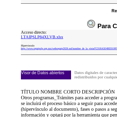
Re
Para
C
Acceso directo:
LTAIPSLP84XLVB.xlsx
Hipervinculo
http://www.cegaipslp.org.mx/webcegaip2026.nsf/nombre_de_la_vista/F2318A5E4BD3
Visor de Datos abiertos
Datos digitales de caracte
redistribuidos por cual
TÍTULO NOMBRE CORTO DESCRIPCIÓN
Otros programas_Trámites para acceder a pro
se incluirá el proceso básico a seguir para acced
(hipervínculo al documento), fases o pasos a segu
información y optará por la herramienta que per