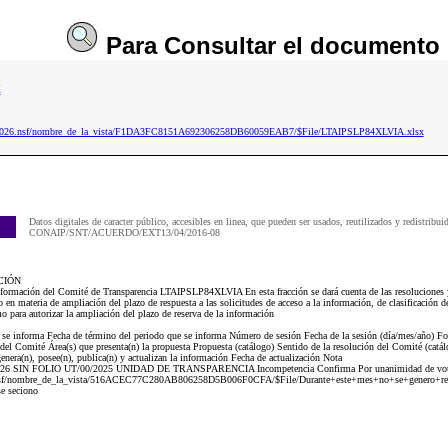
Para
Consultar
el documento
x
ip2026.nsf/nombre_de_la_vista/F1DA3FC8151A692306258DB60059EAB7/$File/LTAIPSLP84XLVIA.xlsx
Datos digitales de caracter público, accesibles en linea, que pueden ser usados, reutilizados y redistribui
CONAIP/SNT/ACUERDO/EXT13/04/2016-08
CIÓN
nformación del Comité de Transparencia LTAIPSLP84XLVIA En esta fracción se dará cuenta de las resoluciones y/
en materia de ampliación del plazo de respuesta a las solicitudes de acceso a la información, de clasificación d
o para autorizar la ampliación del plazo de reserva de la información
e se informa Fecha de término del periodo que se informa Número de sesión Fecha de la sesión (día/mes/año) Foli
el Comité Área(s) que presenta(n) la propuesta Propuesta (catálogo) Sentido de la resolución del Comité (catál
genera(n), posee(n), publica(n) y actualizan la información Fecha de actualización Nota
/2026 SIN FOLIO UT/00/2025 UNIDAD DE TRANSPARENCIA Incompetencia Confirma Por unanimidad de vo
.nsf/nombre_de_la_vista/516ACEC77C280AB806258D5B006F0CFA/$File/Durante+este+mes+no+se+genero+
 seciono