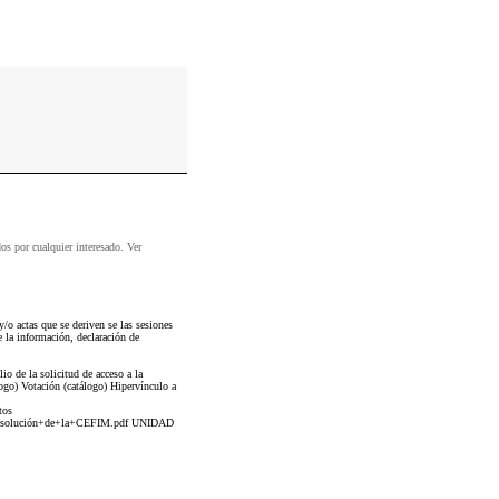
dos por cualquier interesado. Ver
o actas que se deriven se las sesiones
e la información, declaración de
o de la solicitud de acceso a la
ogo) Votación (catálogo) Hipervínculo a
tos
resolución+de+la+CEFIM.pdf UNIDAD