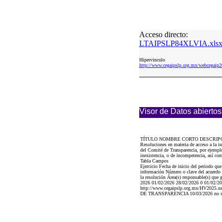
Acceso directo:
LTAIPSLP84XLVIA.xls
Hipervinculo
http://www.cegaipslp.org.mx/webcega
Visor de Datos abiertos
TÍTULO NOMBRE CORTO DESCRIP
Resoluciones en materia de acceso a la i
del Comité de Transparencia, por ejemplo 
inexistencia, o de incompetencia, así com
Tabla Campos
Ejercicio Fecha de inicio del periodo qu
información Número o clave del acuerdo d
la resolución Área(s) responsable(s) que 
2026 01/02/2026 28/02/2026 0 01/02
http://www.cegaipslp.org.mx/HV2025
DE TRANSPARENCIA 10/03/2026 no se