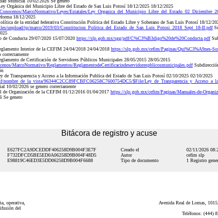
idad Municial 10/02/2026 Se genero
ey Orgánica del Municipio Libre del Estado de San Luis Potosí 18/12/2025 18/12/2025
/Conocenos/MarcoNormativo/Leyes/Estatales/Ley_Organica_del_Municipio_Libre_del_Estado_02_Diciembre
eforma 18/12/2025
ítica de la entidad federativa Constitución Politica del Estado Libre y Soberano de San Luis Potosí 18/12/2
t/files/unpload/tp/marco/2019/03/Constitucion_Politica_del_Estado_de_San_Luis_Potosi_2018_Sept_18-II.pdf
Su
2025
o de Conducta 29/07/2020 15/07/2020
https://slp.gob.mx/sgg/pdf/C%C3%B3digo%20de%20Conducta.pdf
Sub
glamento Interior de la CEFIM 24/04/2018 24/04/2018
https://slp.gob.mx/cefim/Paginas/Qui%C3%A9nes-S
 correctamente
lamento de Certificación de Servidores Públicos Municipales 28/05/2015 28/05/2015
cenos/MarcoNormativo/Reglamentos/ReglamentodeCertificacindeservidorespblicosmunicipales.pdf
Subdirección
ón
 de Transparencia y Acceso a la Información Publica del Estado de San Luis Potosí 02/10/2025 02/10/2025
nsf/nombre_de_la_vista/96344C2CC89FCBFC06258C7600754DC5/$File/Ley_de_Transparencia_y_Acceso_a_la
ial 10/02/2026 se genero correctamente
l de Organización de la CEFIM 01/12/2016 01/04/2017
https://slp.gob.mx/cefim/Paginas/Manuales-de-Organi
6 Se genero
Bitácora de registro y acuse
E627FC2A9DCEDDF406258D9B004F3E7F
Creado el
02/11/2026 08
F732DFCD5BE5ED0A06258D9B004F48D5
Autor
cefim slp
E98819C46ED3E5DD06258D9B004F6688
Tipo de documento
1 Registro gener
a, operativa,
Avenida Real de Lomas, 1015,
ifusión del
Teléfonos: (444) 