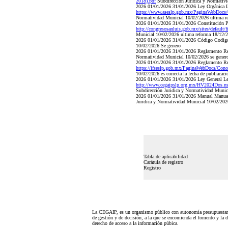
2018).pdf
Subdirección Juridica y Normativ
2026 01/01/2026 31/01/2026 Ley Orgánica L
https://www.aseslp.gob.mx/PaginaWebDocs
Normatividad Municial 10/02/2026 ultima r
2026 01/01/2026 31/01/2026 Constitución Pol
http://congresosanluis.gob.mx/sites/defaul
Municial 10/02/2026 ultima reforma 18/12/
2026 01/01/2026 31/01/2026 Código Codig
10/02/2026 Se genero
2026 01/01/2026 31/01/2026 Reglamento Re
Normatividad Municial 10/02/2026 se genero
2026 01/01/2026 31/01/2026 Reglamento Reg
https://ifseslp.gob.mx/PaginaWebDocs/Cono
10/02/2026 es correcta la fecha de publiacaci
2026 01/01/2026 31/01/2026 Ley General Ley
http://www.cegaipslp.org.mx/HV2024Dos.
Subdirección Juridica y Normatividad Munic
2026 01/01/2026 31/01/2026 Manual Manua
Juridica y Normatividad Municial 10/02/202
Tabla de aplicabilidad
Carátula de registro
Registro
La CEGAIP, es un organismo público con autonomía presupuestari
de gestión y de decisión, a la que se encomienda el fomento y la d
derecho de acceso a la información púbica.