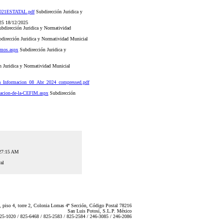
_2021ESTATAL.pdf
Subdirección Juridica y
025 18/12/2025
bdirección Juridica y Normatividad
dirección Juridica y Normatividad Municial
omos.aspx
Subdirección Juridica y
 Juridica y Normatividad Municial
_Informacion_08_Abr_2024_compressed.pdf
zacion-de-la-CEFIM.aspx
Subdirección
:27:15 AM
al
 piso 4, torre 2, Colonia Lomas 4ª Sección, Código Postal 78216
San Luis Potosí, S.L.P. México
825-1020 / 825-6468 / 825-2583 / 825-2584 / 246-3085 / 246-2086