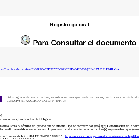
Registro general
Para
Consultar
el documento
026.nsf/nombre_de_la_vista/E98819C46ED3E5DD06258D9B004F6688/$File/LTAIPSLP84II.xlsx
Datos digitales de caracter público, accesibles en linea, que pueden ser usados, reutilizados y redistribuido
CONAIP/SNT/ACUERDO/EXT13/04/2016-08
N
 normativo aplicable al Sujeto Obligado
e informa Fecha de término del periodo que se informa Tipo de normatividad (catálogo) Denominación de la norm
ha de última modificación, en su caso Hipervínculo al documento de la norma Área(s) responsable(s) que genera(n
to de Creación de la CEFIM 13/03/2018 13/03/2018
https://www.cefimslp.gob.mx/documentos/marco_legal/