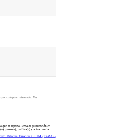
s por cualquier interesado. Ver
a que se reporta Fecha de publicación en
), posee(n), publica(n) y actualizan la
Decreto_Reforma_Creacion_CEFIM_(13-MAR-