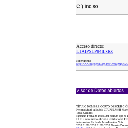
C ) Inciso
Acceso directo:
LTAIPSLP84II.xlsx
Hipervinculo
http://www.cegaipslp.org.mx/webcegaip2
Visor de Datos abiertos
TÍTULO NOMBRE CORTO DESCRIPCIÓ
Normatividad aplicable LTAIPSLP84II Marco
Tabla Campos
Ejercicio Fecha de inicio del periodo que s
DOF u otro medio oficial o institucional Fec
información Fecha de Actualización Nota
2026 01/01/2026 31/01/2026 Decreto Decre