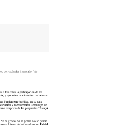
dos por cualquier interesado. Ver
o fomenten la participación de las
tés, y que estén relacionadas con la toma
ana Fundamento jurídico, en su caso
 revisión y consideración Requisitos de
mino recepción de las propuestas "Área(s)
No se genera No se genera No se genera
mento Interno de la Coordinación Estatal