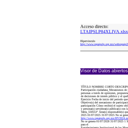
Acceso directo:
LTAIPSLP84XLIVA.xlsx
Hipervinculo
http://www.cegaipslp.org.mx/webcega
Visor de Datos abiertos
TÍTULO NOMBRE CORTO DESCRIP
Participación ciudadana_Mecanismos de 
personas a través de opiniones, propuesta
de decisiones de interés público y el que
Ejercicio Fecha de inicio del periodo q
Objetivo(s) del mecanismo de participaci
participación Cómo recibirá el sujeto ob
y persona(s) servidora(s) pública(s) con l
Tabla_550553" Área(s) responsable(s) que 
2025 01/07/2025 31/07/2025 No se gener
http://www.cegaipslp.org.mx/HV2024
No se genera 01/07/2028 31/07/2025 1 Su
para el
Fortalecimiento Institucional de los Mun