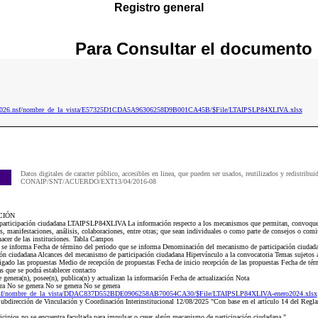
Registro general
Para
Consultar
el documento
ip2026.nsf/nombre_de_la_vista/E57325D1CDA5A96306258D9B001CA45B/$File/LTAIPSLP84XLIVA.xlsx
Datos digitales de caracter público, accesibles en linea, que pueden ser usados, reutilizados y redistribui
CONAIP/SNT/ACUERDO/EXT13/04/2016-08
CIÓN
participación ciudadana LTAIPSLP84XLIVA La información respecto a los mecanismos que permitan, convoquen 
s, manifestaciones, análisis, colaboraciones, entre otras; que sean individuales o como parte de consejos o comi
hacer de las instituciones. Tabla Campos
ue se informa Fecha de término del periodo que se informa Denominación del mecanismo de participación ciudad
ón ciudadana Alcances del mecanismo de participación ciudadana Hipervínculo a la convocatoria Temas sujetos a
ligado las propuestas Medio de recepción de propuestas Fecha de inicio recepción de las propuestas Fecha de tér
as que se podrá establecer contacto
genera(n), posee(n), publica(n) y actualizan la información Fecha de actualización Nota
a No se genera No se genera No se genera
.nsf/nombre_de_la_vista/DDAC837D552BDE0906258AB70054CA30/$File/LTAIPSLP84XLIVA-enero2024.xlsx
bdirección de Vinculación y Coordinación Interinstitucional 12/08/2025 "Con base en el artículo 14 del Regla
icipios no se encuentra facultada para impulsar o crear algún mecanismo de participación ciudadana."