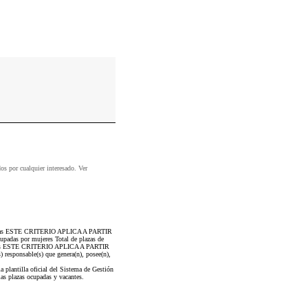
dos por cualquier interesado. Ver
 ocupadas ESTE CRITERIO APLICA A PARTIR
adas por mujeres Total de plazas de
mbres ESTE CRITERIO APLICA A PARTIR
 responsable(s) que genera(n), posee(n),
plantilla oficial del Sistema de Gestión
as plazas ocupadas y vacantes.