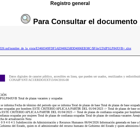
Registro general
Para
Consultar
el documento
ip2026.nsf/nombre_de_la_vista/E3460349FDF5AE9406258DD4006EB38C/$File/LTAIPSLP84XVB+.xlsx
Datos digitales de caracter público, accesibles en linea, que pueden ser usados, reutilizados y redistribui
CONAIP/SNT/ACUERDO/EXT13/04/2016-08
CIÓN
AIPSLP84XVB Total de plazas vacantes y ocupadas
ue se informa Fecha de término del periodo que se informa Total de plazas de base Total de plazas de base
base ocupadas por hombres ESTE CRITERIO APLICA A PARTIR DEL 01/04/2023 -> Total de plazas de base ocup
fianza ESTE CRITERIO APLICA A PARTIR DEL 01/04/2023 -> Total de plazas de confianza ocupadas por ho
fianza ocupadas por mujeres Total de plazas de confianza ocupadas Total de plazas de confianza vacantes Área(s)
cha de actualización Nota
 9 4 0 4 5 Subdirección de Administración y Recursos Humanos 06/04/2026 Información generada en base a la 
Gobierno del Estado, quien es el administrador del recurso humano de Gobierno del Estado y quien administra l