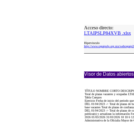
Acceso directo:
LTAIPSLP84XVB .xlsx
Hipervinculo
http://www.cegaipslp.org.mx/webcega
Visor de Datos abiertos
TÍTULO NOMBRE CORTO DESCRIP
Total de plazas vacantes y ocupadas LT
Tabla Campos
Ejercicio Fecha de inicio del periodo q
DEL 01/04/2023 -> Total de plazas de 
base vacantes Total de plazas de con
DEL 01/04/2023 -> Total de plazas de con
publica(n) y actualizan la información Fe
2026 01/03/2026 31/03/2026 18 18 6 12 0
Administrativa de la Oficialia Mayor de 