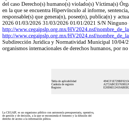
del caso Derecho(s) humano(s) violado(s) Víctima(s) Ór
en la que se encuentra Hipervínculo al informe, sentenci
responsable(s) que genera(n), posee(n), publica(n) y actu
2026 01/03/2026 31/03/2026 01/01/2021 S/N Ninguno o 
http://www.cegaipslp.org.mx/HV2024.nsf/nombre_d
http://www.cegaipslp.org.mx/HV2024.nsf/nombre_d
Subdirección Juridica y Normatividad Municipal 10/04/
organismos internacionales de derechos humanos, por no 
Tabla de aplicabilidad
494CF1E729BF0215
Carátula de registro
A272ABCE5763852A
Registro
E20D6E12419ABEB2
La CEGAIP, es un organismo público con autonomía presupuestaria, operativa,
de gestión y de decisión, a la que se encomienda el fomento y la difusión del
derecho de acceso a la información púbica.