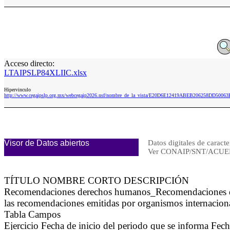
Acceso directo:
LTAIPSLP84XLIIC.xlsx
Hipervinculo
http://www.cegaipslp.org.mx/webcegaip2026.nsf/nombre_de_la_vista/E20D6E12419ABEB206258DD50063
Visor de Datos abiertos
Datos digitales de caracte
Ver CONAIP/SNT/ACUE
TÍTULO NOMBRE CORTO DESCRIPCIÓN
Recomendaciones derechos humanos_Recomendaciones de
las recomendaciones emitidas por organismos internacion
Tabla Campos
Ejercicio Fecha de inicio del periodo que se informa Fe