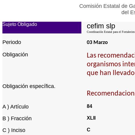
Comisión Estatal de Ga
del E
Sujeto Obligado
cefim slp
Coordinación Estatal para el Fortalecim
Periodo
03 Marzo
Obligación
Las recomendaci
organismos inte
que han llevado 
Obligación específica.
Recomendaciones
A ) Artículo
84
B ) Fracción
XLII
C ) Inciso
C