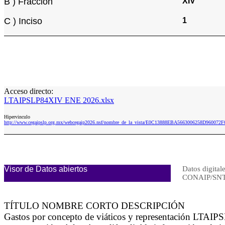
B ) Fracción
XIV
C ) Inciso
1
Acceso directo:
LTAIPSLP84XIV ENE 2026.xlsx
Hipervinculo
http://www.cegaipslp.org.mx/webcegaip2026.nsf/nombre_de_la_vista/E0C13888EBA5663006258D96007
Visor de Datos abiertos
Datos digital
CONAIP/SNT
TÍTULO NOMBRE CORTO DESCRIPCIÓN
Gastos por concepto de viáticos y representación LTAIPS