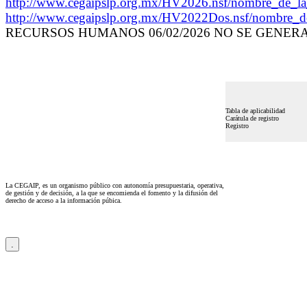
http://www.cegaipslp.org.mx/HV2026.nsf/nombre
http://www.cegaipslp.org.mx/HV2022Dos.nsf/nombre_
RECURSOS HUMANOS 06/02/2026 NO SE GENER
Tabla de aplicabilidad
Carátula de registro
Registro
La CEGAIP, es un organismo público con autonomía presupuestaria, operativa,
de gestión y de decisión, a la que se encomienda el fomento y la difusión del
derecho de acceso a la información púbica.