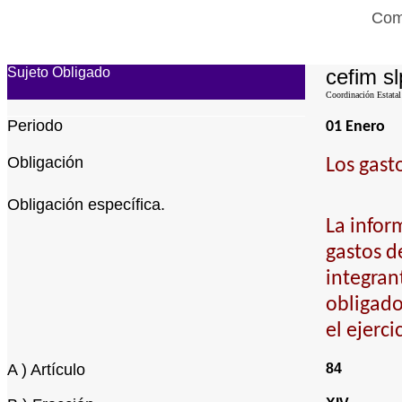
Comi
Sujeto Obligado
cefim sl
Coordinación Estatal
Periodo
01 Enero
Obligación
Los gast
Obligación específica.
La infor
gastos d
integran
obligado
el ejerc
A ) Artículo
84