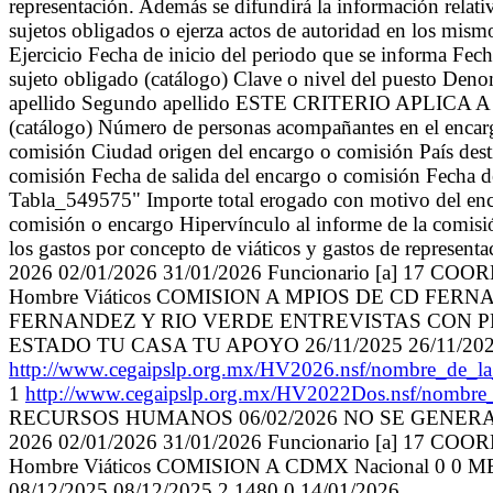
representación. Además se difundirá la información relat
sujetos obligados o ejerza actos de autoridad en los mis
Ejercicio Fecha de inicio del periodo que se informa 
sujeto obligado (catálogo) Clave o nivel del puesto Den
apellido Segundo apellido ESTE CRITERIO APLICA A PA
(catálogo) Número de personas acompañantes en el encarg
comisión Ciudad origen del encargo o comisión País dest
comisión Fecha de salida del encargo o comisión Fecha de
Tabla_549575" Importe total erogado con motivo del enca
comisión o encargo Hipervínculo al informe de la comis
los gastos por concepto de viáticos y gastos de represent
2026 02/01/2026 31/01/2026 Funcionario [a]
Hombre Viáticos COMISION A MPIOS DE CD FERN
FERNANDEZ Y RIO VERDE ENTREVISTAS CON P
ESTADO TU CASA TU APOYO 26/11/2025 26/11/2025 
http://www.cegaipslp.org.mx/HV2026.nsf/nombr
1
http://www.cegaipslp.org.mx/HV2022Dos.nsf/nombre
RECURSOS HUMANOS 06/02/2026 NO SE GENER
2026 02/01/2026 31/01/2026 Funcionario [a]
Hombre Viáticos COMISION A CDMX Nacional 
08/12/2025 08/12/2025 2 1480 0 14/01/2026