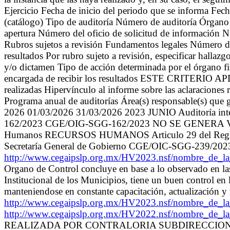
Ejercicio Fecha de inicio del periodo que se informa Fec
(catálogo) Tipo de auditoría Número de auditoría Órgano 
apertura Número del oficio de solicitud de información Nú
Rubros sujetos a revisión Fundamentos legales Número de 
resultados Por rubro sujeto a revisión, especificar hallaz
y/o dictamen Tipo de acción determinada por el órgano fi
encargada de recibir los resultados ESTE CRITERIO APL
realizadas Hipervínculo al informe sobre las aclaraciones 
Programa anual de auditorías Área(s) responsable(s) que g
2026 01/03/2026 31/03/2026 2023 JUNIO Auditoría 
162/2023 CGE/OIG-SGG-162/2023 NO SE GENERA Verifica
Humanos RECURSOS HUMANOS Articulo 29 del Reglamento 
Secretaría General de Gobierno CGE/OIC-SGG-239/202
http://www.cegaipslp.org.mx/HV2023.nsf/nombre_
Organo de Control concluye en base a lo observado en las 
Institucional de los Municipios, tiene un buen control en
manteniendose en constante capacitación, actualización y
http://www.cegaipslp.org.mx/HV2023.nsf/nombre_
http://www.cegaipslp.org.mx/HV2022.nsf/nombre_de_
REALIZADA POR CONTRALORIA SUBDIRECCION