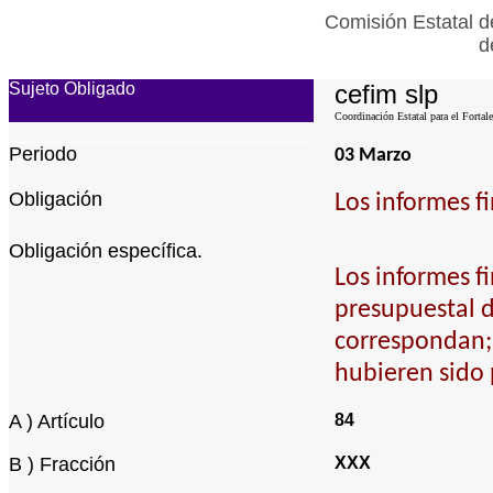
Comisión Estatal d
d
Sujeto Obligado
cefim slp
Coordinación Estatal para el Fortal
Periodo
03 Marzo
Obligación
Los informes fi
Obligación específica.
Los informes fi
presupuestal d
correspondan; 
hubieren sido
A ) Artículo
84
B ) Fracción
XXX