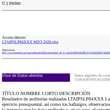
C ) Inciso
Acceso directo:
LTAIPSLP84XXX MZO 2026.xlsx
Hipervinculo
http://www.cegaipslp.org.mx/webcegaip2026.nsf/nombre_de_la_vista/DAB010E28E22173106258DCC0
Visor de Datos abiertos
Datos digitales de cara
CONAIP/SNT/ACUERD
TÍTULO NOMBRE CORTO DESCRIPCIÓN
Resultados de auditorías realizadas LTAIPSLP84XXX La inf
ejercicio presupuestal, así como los hallazgos, observac
la instancia que las haya realizado y, en su caso, el segu