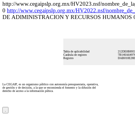
http://www.cegaipslp.org.mx/HV2023.nsf/nombre
0
http://www.cegaipslp.org.mx/HV2022.nsf/nombre_d
DE ADIMINISTRACION Y RECURSOS HUMANOS 0
Tabla de aplicabilidad
212DE0B893
Carátula de registro
7B140A6497
Registro
DAB010E28E
La CEGAIP, es un organismo público con autonomía presupuestaria, operativa,
de gestión y de decisión, a la que se encomienda el fomento y la difusión del
derecho de acceso a la información púbica.