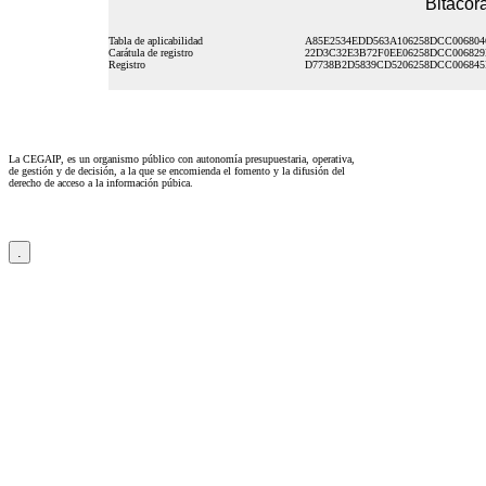
Bitácora
Tabla de aplicabilidad
A85E2534EDD563A106258DCC006804
Carátula de registro
22D3C32E3B72F0EE06258DCC00682
Registro
D7738B2D5839CD5206258DCC006845
La CEGAIP, es un organismo público con autonomía presupuestaria, operativa,
de gestión y de decisión, a la que se encomienda el fomento y la difusión del
derecho de acceso a la información púbica.