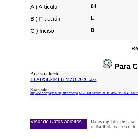
A ) Artículo
84
B ) Fracción
L
C ) Inciso
B
Re
Para
C
Acceso directo:
LTAIPSLP84LB MZO 2026.xlsx
Hipervinculo
http://www.cegaipslp.org.mx/webcegaip2026.nsf/nombre_de_la_vista/D7738B2
Visor de Datos abiertos
Datos digitales de caract
redistribuidos por cu