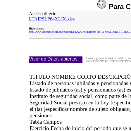
Para
C
Acceso directo:
LTAIPSLP84XLIX.xlsx
Hipervinculo
http://www.cegaipslp.org.mx/webcegaip2026.nsf/nombre_de_la_vista/D6B1E1C3
Visor de Datos abiertos
Datos digitales de caracter público, ac
CONAIP/SNT/ACUERDO/EXT13/04/
TÍTULO NOMBRE CORTO DESCRIPCI
Listado de personas jubiladas y pensionada
listado de jubilados (as) y pensionados (as) e
Instituto de seguridad social] como parte de 
Seguridad Social previsto en la Ley [especific
el (la) [especificar nombre de sujeto obligad
pensiones
Tabla Campos
Ejercicio Fecha de inicio del periodo que se