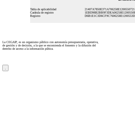
Tabla de aplicabilidad
21407A7850E371A706258E1200550721
Carátula de registro
1EBD98B2BB9F3DEA06258E1200550
Registro
D6B1E1C3D6CF9C7606258E1200553D
La CEGAIP, es un organismo público con autonomía presupuestaria, operativa,
de gestión y de decisión, a la que se encomienda el fomento y la difusión del
derecho de acceso a la información púbica.