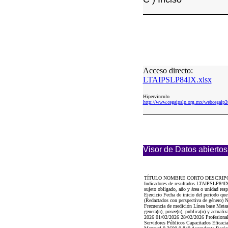
Acceso directo:
LTAIPSLP84IX.xlsx
Hipervinculo
http://www.cegaipslp.org.mx/webcega
Visor de Datos abiertos
TÍTULO NOMBRE CORTO DESCRIP
Indicadores de resultados LTAIPSLP84IX L
sujeto obligado, año y área o unidad re
Ejercicio Fecha de inicio del periodo qu
(Redactados con perspectiva de género) N
Frecuencia de medición Línea base Metas 
genera(n), posee(n), publica(n) y actuali
2026 01/02/2026 28/02/2026 Profesionaliz
Servidores Públicos Capacitados Eficaci