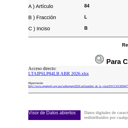
A ) Artículo
84
B ) Fracción
L
C ) Inciso
B
Re
Para
C
Acceso directo:
LTAIPSLP84LB ABR 2026.xlsx
Hipervinculo
http://www.cegaipslp.org.mx/webcegaip2026.nsf/nombre_de_la_vista/D1CC0130
Visor de Datos abiertos
Datos digitales de caract
redistribuidos por cu