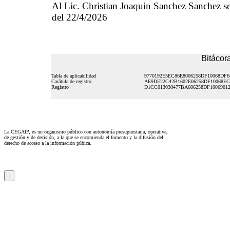
Al Lic. Christian Joaquin Sanchez Sanchez se
del 22/4/2026
Bitácora
Tabla de aplicabilidad
9770192E5EC86E8006258DF10068DF6
Carátula de registro
AE9DE22C42B1602E06258DF10068E
Registro
D1CC013030477BA606258DF1006901
La CEGAIP, es un organismo público con autonomía presupuestaria, operativa,
de gestión y de decisión, a la que se encomienda el fomento y la difusión del
derecho de acceso a la información púbica.