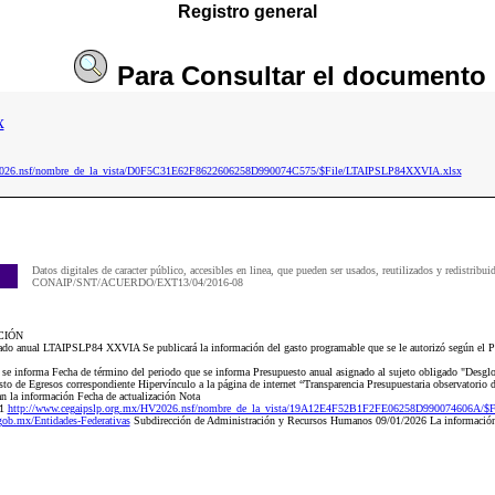
Registro general
Para
Consultar
el documento
x
ip2026.nsf/nombre_de_la_vista/D0F5C31E62F8622606258D990074C575/$File/LTAIPSLP84XXVIA.xlsx
Datos digitales de caracter público, accesibles en linea, que pueden ser usados, reutilizados y redistribui
CONAIP/SNT/ACUERDO/EXT13/04/2016-08
CIÓN
do anual LTAIPSLP84 XXVIA Se publicará la información del gasto programable que se le autorizó según el Pr
e se informa Fecha de término del periodo que se informa Presupuesto anual asignado al sujeto obligado "Desglo
o de Egresos correspondiente Hipervínculo a la página de internet “Transparencia Presupuestaria observatorio d
zan la información Fecha de actualización Nota
 1
http://www.cegaipslp.org.mx/HV2026.nsf/nombre_de_la_vista/19A12E4F52B1F2FE06258D990074606A/$Fil
.gob.mx/Entidades-Federativas
Subdirección de Administración y Recursos Humanos 09/01/2026 La información 