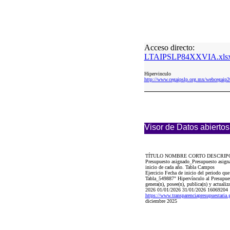
Acceso directo:
LTAIPSLP84XXVIA.xls
Hipervinculo
http://www.cegaipslp.org.mx/webcega
Visor de Datos abiertos
TÍTULO NOMBRE CORTO DESCRIP
Presupuesto asignado_Presupuesto asigna
inicio de cada año. Tabla Campos
Ejercicio Fecha de inicio del periodo qu
Tabla_549887" Hipervínculo al Presupuest
genera(n), posee(n), publica(n) y actuali
2026 01/01/2026 31/01/2026 16069204
https://www.transparenciapresupuestaria
diciembre 2025