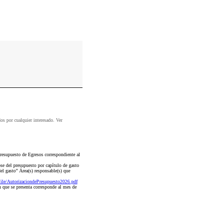
dos por cualquier interesado. Ver
esupuesto de Egresos correspondiente al
se del presupuesto por capítulo de gasto
el gasto” Área(s) responsable(s) que
e/AutorizaciondePresupuesto2026.pdf
que se presenta corresponde al mes de