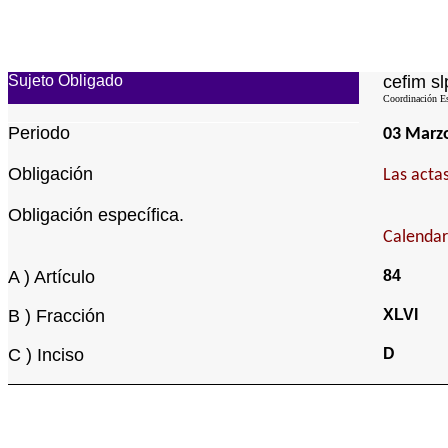
Sujeto Obligado
cefim sl
Coordinación Est
Periodo
03 Marz
Obligación
Las acta
Obligación específica.
Calendar
A ) Artículo
84
B ) Fracción
XLVI
C ) Inciso
D