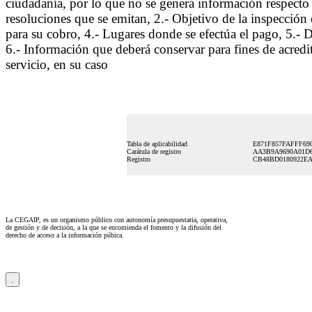
ciudadanía, por lo que no se genera información respecto a
resoluciones que se emitan, 2.- Objetivo de la inspección o
para su cobro, 4.- Lugares donde se efectúa el pago, 5.- De
6.- Información que deberá conservar para fines de acredit
servicio, en su caso
Tabla de aplicabilidad
E871F857FAFFF69
Carátula de registro
AA3B9A9690A01D6
Registro
CB48BD0180922EA
La CEGAIP, es un organismo público con autonomía presupuestaria, operativa,
de gestión y de decisión, a la que se encomienda el fomento y la difusión del
derecho de acceso a la información púbica.