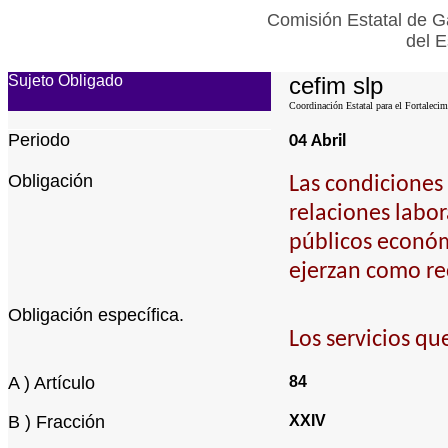
Comisión Estatal de G
del E
Sujeto Obligado
cefim slp
Coordinación Estatal para el Fortalecim
Periodo
04 Abril
Obligación
Las condiciones 
relaciones labor
públicos económ
ejerzan como re
Obligación específica.
Los servicios qu
A ) Artículo
84
B ) Fracción
XXIV