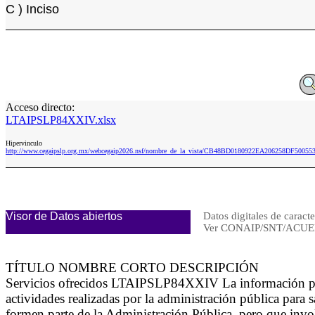
C ) Inciso
Acceso directo:
LTAIPSLP84XXIV.xlsx
Hipervinculo
http://www.cegaipslp.org.mx/webcegaip2026.nsf/nombre_de_la_vista/CB48BD0180922EA206258DF50055
Visor de Datos abiertos
Datos digitales de caracte
Ver CONAIP/SNT/ACUE
TÍTULO NOMBRE CORTO DESCRIPCIÓN
Servicios ofrecidos LTAIPSLP84XXIV La información para d
actividades realizadas por la administración pública para 
formen parte de la Administración Pública, pero que invol