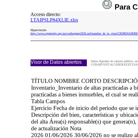
Para
C
Acceso directo:
LTAIPSLP84XLIE.xlsx
Hipervinculo
http://www.cegaipslp.org.mx/webcegaip2026.nsf/nombre_de_la_vista/CB38D4A9
Visor de Datos abiertos
Datos digitales de caracter público, ac
CONAIP/SNT/ACUERDO/EXT13/04/
TÍTULO NOMBRE CORTO DESCRIPCI
Inventario_Inventario de altas practicadas 
practicadas a bienes inmuebles, el cual se real
Tabla Campos
Ejercicio Fecha de inicio del periodo que se
Descripción del bien, características y ubicaci
del alta Área(s) responsable(s) que genera(n),
de actualización Nota
2026 01/06/2026 30/06/2026 no se realizo alta