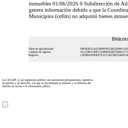
inmuebles 01/06/2026 0 Subdirección de Ad
genera información debido a que la Coordinaci
Municipios (cefim) no adquirió bienes inmueb
Bitácora
Tabla de aplicabilidad
8483EBA5A423600F06258E2D00611D
Carátula de registro
4A21DB1169FC018806258E2D006127
Registro
CB38D4A9EBE7E2CC06258E2D00614
La CEGAIP, es un organismo público con autonomía presupuestaria, operativa,
de gestión y de decisión, a la que se encomienda el fomento y la difusión del
derecho de acceso a la información púbica.